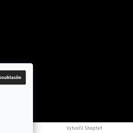
platby
Souhlasím
y
Vytvořil Shoptet