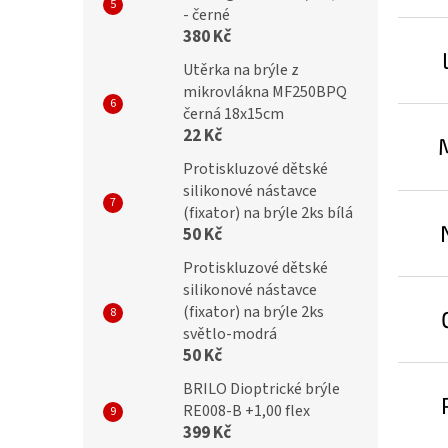
- černé
380 Kč
Utěrka na brýle z
mikrovlákna MF250BPQ
černá 18x15cm
22 Kč
Protiskluzové dětské
silikonové nástavce
(fixator) na brýle 2ks bílá
50 Kč
Protiskluzové dětské
silikonové nástavce
(fixator) na brýle 2ks
světlo-modrá
50 Kč
BRILO Dioptrické brýle
RE008-B +1,00 flex
399 Kč