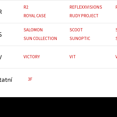
R2
REFLEXXVISIONS
R
ROYAL CASE
RUDY PROJECT
SALOMON
SCOOT
S
SUN COLLECTION
SUNOPTIC
V
VICTORY
VIT
tatní
3F
e pro vás
Kontakt
Facebo