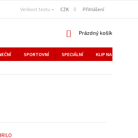
Velikost textu
CZK
Přihlášení
NÁKUPNÍ
Prázdný košík
KOŠÍK
NEČNÍ
SPORTOVNÍ
SPECIÁLNÍ
KLIP NA BRÝLE
BRILO