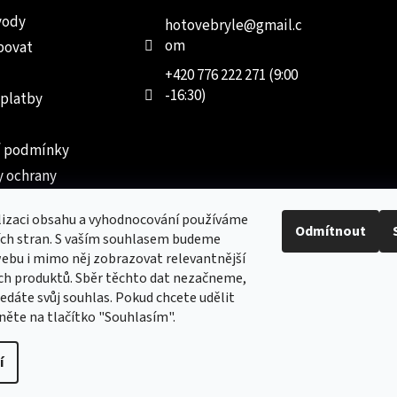
vody
hotovebryle
@
gmail.c
om
povat
+420 776 222 271 (9:00
-16:30)
 platby
 podmínky
 ochrany
 údajů
lizaci obsahu a vyhodnocování používáme
ednávka
Odmítnout
ích stran. S vaším souhlasem budeme
ebu i mimo něj zobrazovat relevantnější
ch produktů. Sběr těchto dat nezačneme,
dáte svůj souhlas. Pokud chcete udělit
kněte na tlačítko "Souhlasím".
Nový obchod s batohy, cestovními zavazadly, tašky a peněženk
í
vyhrazena.
Upravit nastavení cookies