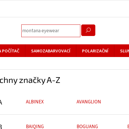
A POČÍTAČ
SAMOZABARVOVACÍ
POLARIZAČNÍ
SLU
chny značky A-Z
A
ALBINEX
AVANGLION
B
BAIQING
BOGUANG