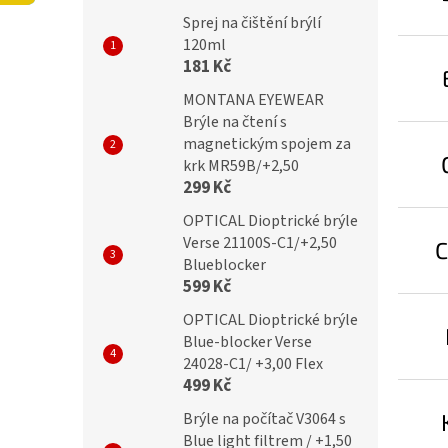
í
Sprej na čištění brýlí
p
120ml
a
181 Kč
n
MONTANA EYEWEAR
e
Brýle na čtení s
l
magnetickým spojem za
krk MR59B/+2,50
299 Kč
OPTICAL Dioptrické brýle
Verse 21100S-C1/+2,50
C
Blueblocker
599 Kč
OPTICAL Dioptrické brýle
Blue-blocker Verse
24028-C1/ +3,00 Flex
499 Kč
Brýle na počítač V3064 s
Blue light filtrem / +1,50