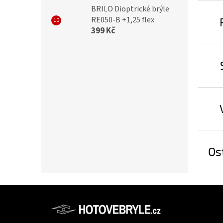
BRILO Dioptrické brýle
RE050-B +1,25 flex
399 Kč
Os
Z
á
p
Informac