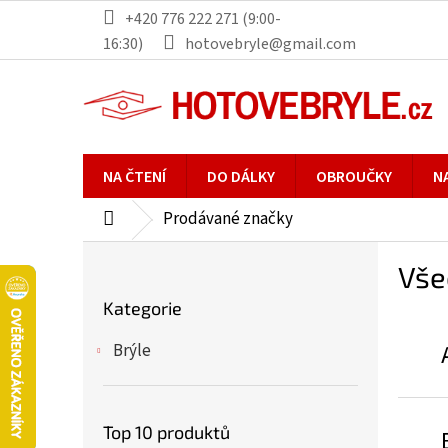
Přejít
+420 776 222 271 (9:00-
na
16:30)
hotovebryle@gmail.com
obsah
NA ČTENÍ
DO DÁLKY
OBROUČKY
N
Prodávané značky
Domů
P
Vše
o
Přeskočit
s
Kategorie
kategorie
t
r
Brýle
a
n
n
Top 10 produktů