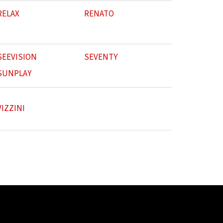
RELAX
RENATO
SEEVISION
SEVENTY
SUNPLAY
VIZZINI
ok
Přijímáme online