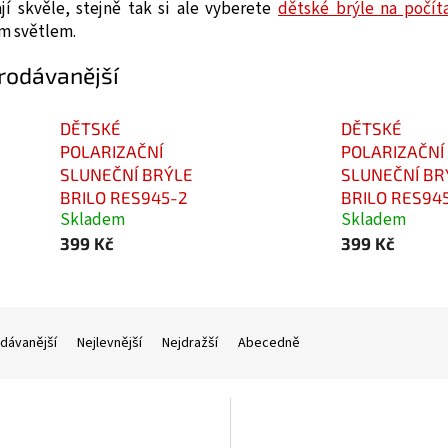
jí skvěle, stejně tak si ale vyberete
dětské brýle na počít
m světlem.
rodávanější
DĚTSKÉ
DĚTSKÉ
POLARIZAČNÍ
POLARIZAČNÍ
SLUNEČNÍ BRÝLE
SLUNEČNÍ BR
BRILO RES945-2
BRILO RES945
Skladem
Skladem
399 Kč
399 Kč
dávanější
Nejlevnější
Nejdražší
Abecedně