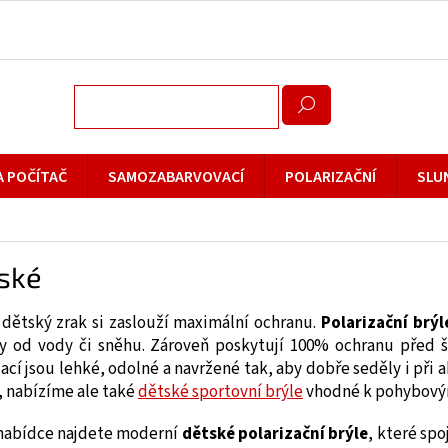
A POČÍTAČ
SAMOZABARVOVACÍ
POLARIZAČNÍ
SLU
ské
ý dětský zrak si zaslouží maximální ochranu.
Polarizační brýl
y od vody či sněhu. Zároveň poskytují 100% ochranu před š
zací jsou lehké, odolné a navržené tak, aby dobře seděly i př
, nabízíme ale také
dětské sportovní brýle
vhodné k pohybový
 nabídce najdete moderní
dětské polarizační brýle
, které spo