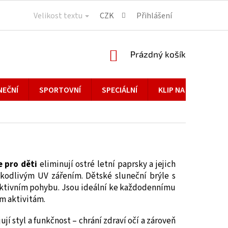
Velikost textu
CZK
Přihlášení
NÁKUPNÍ
Prázdný košík
KOŠÍK
NEČNÍ
SPORTOVNÍ
SPECIÁLNÍ
KLIP NA BRÝLE
e pro děti
eliminují ostré letní paprsky a jejich
kodlivým UV zářením. Dětské sluneční brýle s
i aktivním pohybu. Jsou ideální ke každodennímu
m aktivitám.
jují styl a funkčnost – chrání zdraví očí a zároveň