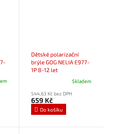
Dětské polarizační
77-
brýle GOG NELIA E977-
1P 8-12 let
dem
Skladem
Průměrné
hodnocení
544,63 Kč bez DPH
produktu
659 Kč
je
Do košíku
5,0
z
5
hvězdiček.