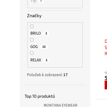
Tip
0
Značky
BRILO
2
GOG
13
c
RELAX
2
P
h
4
p
Položek k zobrazení:
17
j
5
z
Top 10 produktů
5
h
MONTANA EYEWEAR