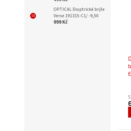
OPTICAL Dioptrické brýle
Verse 19131S-C1/ -9,50
999 Kč
D
E
P
h
5
p
j
5
z
5