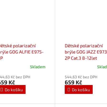
ětské polarizační
Dětské polarizační
rýle GOG ALFIE E975-
brýle GOG JAZZ E973
2P
2P Cat.3 8-12let
Skladem
Skla
růměrné
Průměrné
odnocení
hodnocení
44,63 Kč bez DPH
544,63 Kč bez DPH
roduktu
produktu
659 Kč
659 Kč
e
je
Do košíku
Do košíku
,0
5,0
z
5
vězdiček.
hvězdiček.