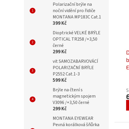
Polarizační brýle na
noční vidění pro řidiče
MONTANA MP183C Cat.1
399 Kč
Dioptrické VELKÉ BRÝLE
OPTICAL TR258 /+3,50
černé
299 Kč
D
b
vit SAMOZABARVOVÁCÍ
E
POLARIZAČNÍ BRÝLE
P2552 Cat.1-3
P
599 Kč
h
Brýle na čtení s
5
p
magnetickým spojem
j
V3096 /+3,50 černé
5
299 Kč
z
MONTANA EYEWEAR
5
Pevná korálková šňůrka
h