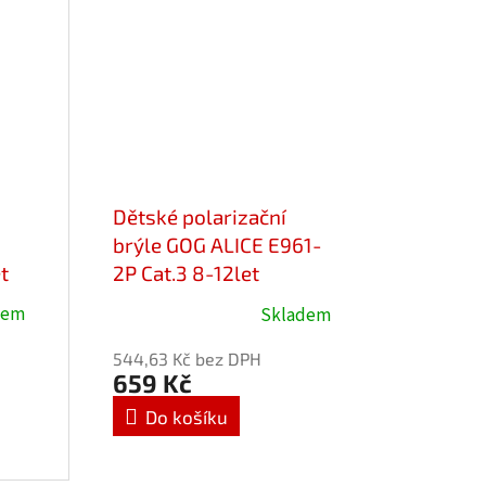
Dětské polarizační
brýle GOG ALICE E961-
t
2P Cat.3 8-12let
dem
Skladem
Průměrné
hodnocení
544,63 Kč bez DPH
produktu
659 Kč
je
Do košíku
5,0
z
5