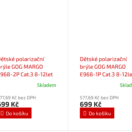
ětské polarizační
Dětské polarizační
brýle GOG MARGO
brýle GOG MARGO
968-2P Cat.3 8-12let
E968-1P Cat.3 8-12le
Skladem
Skla
růměrné
Průměrné
odnocení
hodnocení
77,69 Kč bez DPH
577,69 Kč bez DPH
roduktu
produktu
699 Kč
699 Kč
e
je
Do košíku
Do košíku
,0
5,0
z
5