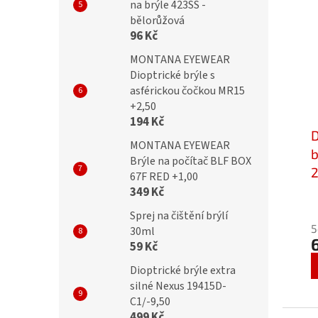
na brýle 423SS -
bělorůžová
96 Kč
MONTANA EYEWEAR
Dioptrické brýle s
asférickou čočkou MR15
+2,50
194 Kč
D
MONTANA EYEWEAR
b
Brýle na počítač BLF BOX
67F RED +1,00
349 Kč
P
Sprej na čištění brýlí
h
5
30ml
p
59 Kč
j
5
Dioptrické brýle extra
z
silné Nexus 19415D-
5
C1/-9,50
h
499 Kč