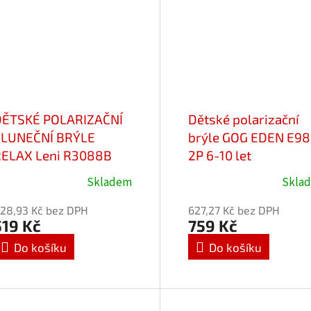
DĚTSKÉ POLARIZAČNÍ
Dětské polarizační
SLUNEČNÍ BRÝLE
brýle GOG EDEN E98
RELAX Leni R3088B
2P 6-10 let
at.3
Skladem
Skla
růměrné
Průměrné
odnocení
hodnocení
28,93 Kč bez DPH
627,27 Kč bez DPH
roduktu
produktu
519 Kč
759 Kč
e
je
Do košíku
Do košíku
,0
5,0
z
5
vězdiček.
hvězdiček.