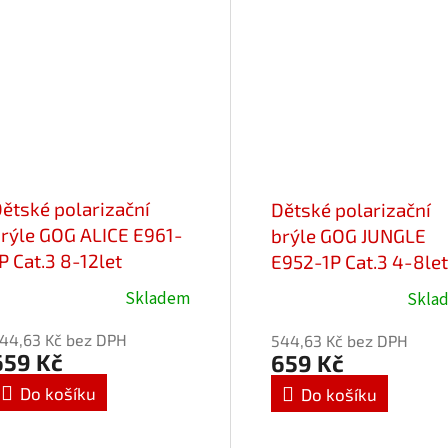
vězdiček.
hvězdiček.
ětské polarizační
Dětské polarizační
rýle GOG ALICE E961-
brýle GOG JUNGLE
P Cat.3 8-12let
E952-1P Cat.3 4-8let
Skladem
Skla
růměrné
Průměrné
odnocení
hodnocení
44,63 Kč bez DPH
544,63 Kč bez DPH
roduktu
produktu
659 Kč
659 Kč
e
je
Do košíku
Do košíku
,0
5,0
z
5