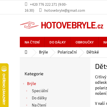
Přejít
+420 776 222 271 (9:00-
na
16:30)
hotovebryle@gmail.com
obsah
NA ČTENÍ
DO DÁLKY
OBROUČKY
N
Brýle
Polarizační
Dětské
Domů
P
Dět
o
Přeskočit
s
Kategorie
kategorie
Citliv
t
odlesk
r
Brýle
polari
a
Speciální
nošení
n
Do dálky
n
V naší
Na čtení