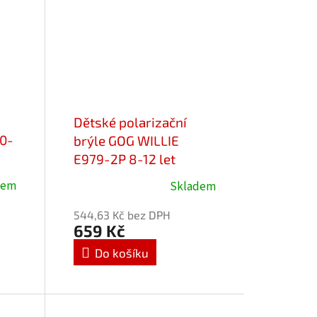
Dětské polarizační
0-
brýle GOG WILLIE
E979-2P 8-12 let
dem
Skladem
Průměrné
hodnocení
544,63 Kč bez DPH
produktu
659 Kč
je
Do košíku
5,0
z
5
hvězdiček.