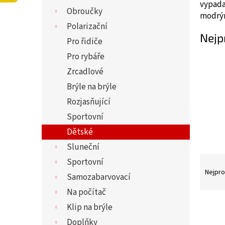
í
vypada
Obroučky
p
modrý
a
Polarizační
Nejp
n
Pro řidiče
e
Pro rybáře
l
Zrcadlové
Brýle na brýle
Rozjasňující
Sportovní
Dětské
Sluneční
Ř
Sportovní
a
Nejpro
Samozabarvovací
z
Na počítač
e
V
Klip na brýle
n
ý
í
Doplňky