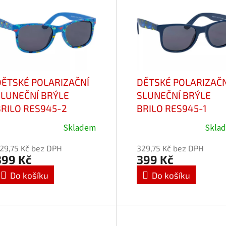
DĚTSKÉ POLARIZAČNÍ
DĚTSKÉ POLARIZAČN
SLUNEČNÍ BRÝLE
SLUNEČNÍ BRÝLE
BRILO RES945-2
BRILO RES945-1
Skladem
Skla
růměrné
Průměrné
odnocení
hodnocení
29,75 Kč bez DPH
329,75 Kč bez DPH
roduktu
produktu
399 Kč
399 Kč
e
je
Do košíku
Do košíku
,0
5,0
z
5
vězdiček.
hvězdiček.