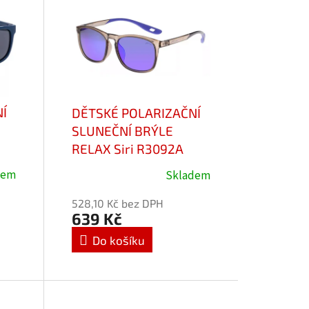
Í
DĚTSKÉ POLARIZAČNÍ
SLUNEČNÍ BRÝLE
RELAX Siri R3092A
cat.3
dem
Skladem
Průměrné
hodnocení
528,10 Kč bez DPH
produktu
639 Kč
je
Do košíku
5,0
z
5
hvězdiček.