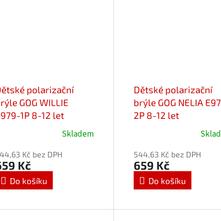
ětské polarizační
Dětské polarizační
rýle GOG WILLIE
brýle GOG NELIA E9
979-1P 8-12 let
2P 8-12 let
Skladem
Skla
růměrné
Průměrné
odnocení
hodnocení
44,63 Kč bez DPH
544,63 Kč bez DPH
roduktu
produktu
659 Kč
659 Kč
e
je
Do košíku
Do košíku
,0
5,0
z
5
vězdiček.
hvězdiček.