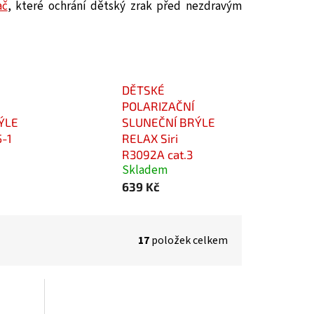
ač
, které ochrání dětský zrak před nezdravým
DĚTSKÉ
POLARIZAČNÍ
ÝLE
SLUNEČNÍ BRÝLE
-1
RELAX Siri
R3092A cat.3
Skladem
639 Kč
17
položek celkem