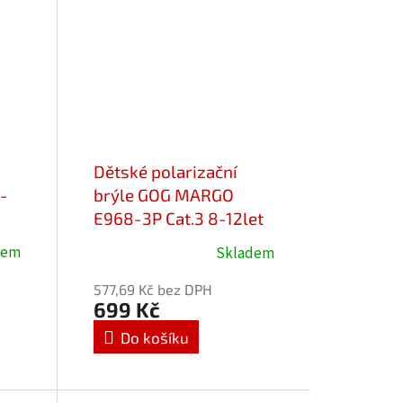
Dětské polarizační
-
brýle GOG MARGO
E968-3P Cat.3 8-12let
dem
Skladem
Průměrné
hodnocení
577,69 Kč bez DPH
produktu
699 Kč
je
Do košíku
5,0
z
5
hvězdiček.