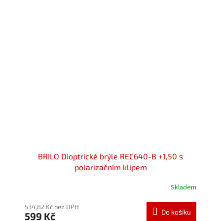
5
hvězdiček.
BRILO Dioptrické brýle REC640-B +1,50 s
polarizačním klipem
Skladem
Průměrné
hodnocení
produktu
534,82 Kč bez DPH
Do košíku
599 Kč
je