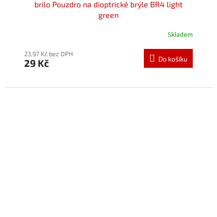
brilo Pouzdro na dioptrické brýle BR4 light
green
Skladem
Průměrné
hodnocení
produktu
23,97 Kč bez DPH
Do košíku
29 Kč
je
5,0
z
5
hvězdiček.