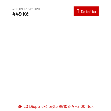
hodnocení
produktu
400,89 Kč bez DPH
Do košíku
449 Kč
je
5,0
z
5
hvězdiček.
BRILO Dioptrické brýle RE108-A +3,00 flex