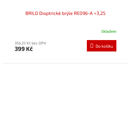
BRILO Dioptrické brýle RE096-A +3,25
Skladem
Průměrné
hodnocení
produktu
356,25 Kč bez DPH
Do košíku
399 Kč
je
5,0
z
5
hvězdiček.