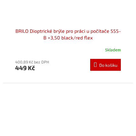
BRILO Dioptrické brýle pro práci u počítače 555-
B +3,50 black/red flex
Skladem
Průměrné
hodnocení
produktu
400,89 Kč bez DPH
Do košíku
449 Kč
je
5,0
z
5
hvězdiček.