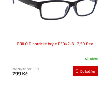
o
k
d
t
u
ů
k
t
ů
BRILO Dioptrické brýle RE042-B +2,50 flex
Skladem
Průměrné
hodnocení
produktu
266,96 Kč bez DPH
Do košíku
299 Kč
je
5,0
z
5
hvězdiček.