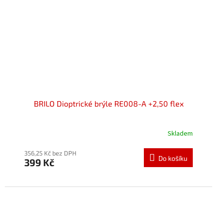
BRILO Dioptrické brýle RE008-A +2,50 flex
Skladem
Průměrné
hodnocení
produktu
356,25 Kč bez DPH
Do košíku
399 Kč
je
5,0
z
5
hvězdiček.