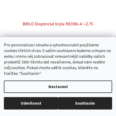
BRILO Dioptrické brýle RE096-A +2,75
Skladem
Průměrné
Pro personalizaci obsahu a vyhodnocování používáme
hodnocení
produktu
cookies třetích stran. S vaším souhlasem budeme schopni na
356,25 Kč bez DPH
Do košíku
399 Kč
je
webu i mimo něj zobrazovat relevantnější nabídky našich
5,0
produktů. Sběr těchto dat nezačneme, dokud nám nedáte
z
svůj souhlas. Pokud chcete udělit souhlas, klikněte na
5
tlačítko "Souhlasím".
hvězdiček.
Nastavení
Odmítnout
Souhlasím