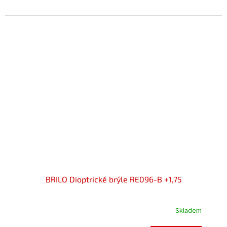
z
5
hvězdiček.
BRILO Dioptrické brýle RE096-B +1,75
Skladem
Průměrné
hodnocení