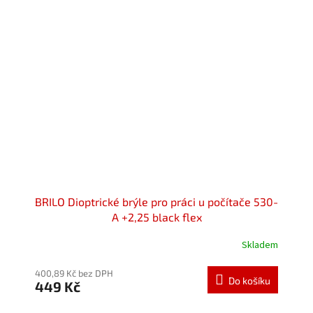
BRILO Dioptrické brýle pro práci u počítače 530-
A +2,25 black flex
Skladem
Průměrné
hodnocení
produktu
400,89 Kč bez DPH
Do košíku
449 Kč
je
5,0