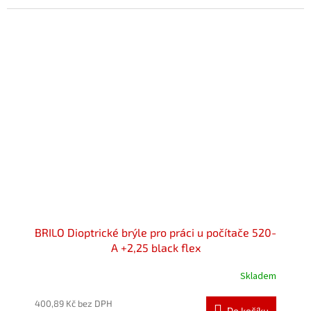
z
5
hvězdiček.
BRILO Dioptrické brýle pro práci u počítače 520-
A +2,25 black flex
Skladem
Průměrné
hodnocení
produktu
400,89 Kč bez DPH
Do košíku