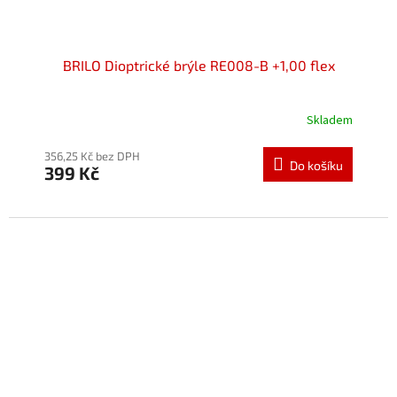
BRILO Dioptrické brýle RE008-B +1,00 flex
Skladem
Průměrné
hodnocení
produktu
356,25 Kč bez DPH
Do košíku
399 Kč
je
5,0
z
5
hvězdiček.