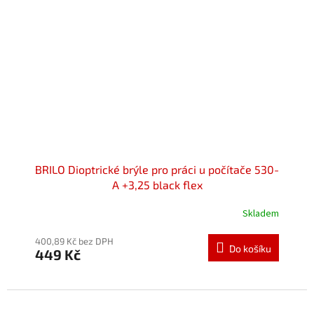
BRILO Dioptrické brýle pro práci u počítače 530-
A +3,25 black flex
Skladem
Průměrné
hodnocení
produktu
400,89 Kč bez DPH
Do košíku
449 Kč
je
5,0
z
5
hvězdiček.