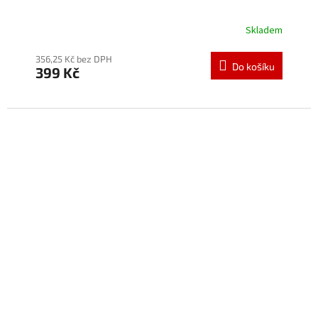
Skladem
Průměrné
hodnocení
produktu
356,25 Kč bez DPH
Do košíku
399 Kč
je
5,0
z
5
hvězdiček.