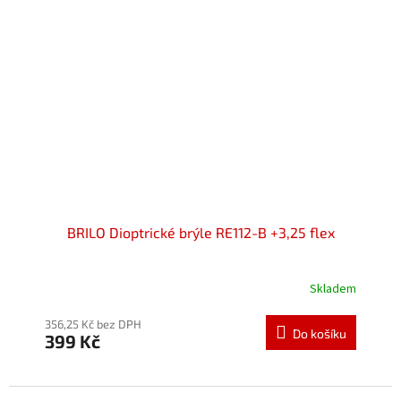
BRILO Dioptrické brýle RE112-B +3,25 flex
Skladem
Průměrné
hodnocení
produktu
356,25 Kč bez DPH
Do košíku
399 Kč
je
5,0
z
5