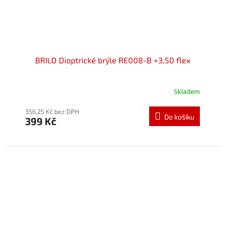
BRILO Dioptrické brýle RE008-B +3,50 flex
Skladem
Průměrné
hodnocení
produktu
356,25 Kč bez DPH
Do košíku
399 Kč
je
5,0
z
5
hvězdiček.