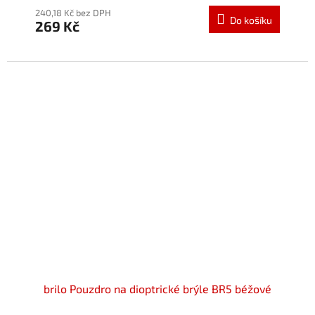
produktu
240,18 Kč bez DPH
Do košíku
269 Kč
je
5,0
z
5
hvězdiček.
brilo Pouzdro na dioptrické brýle BR5 béžové