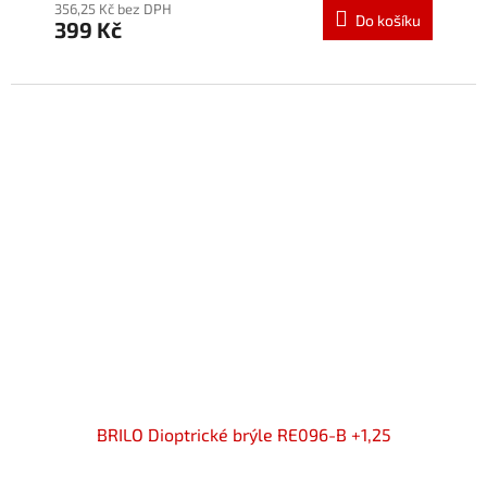
produktu
356,25 Kč bez DPH
Do košíku
399 Kč
je
5,0
z
5
hvězdiček.
BRILO Dioptrické brýle RE096-B +1,25