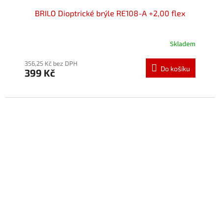
BRILO Dioptrické brýle RE108-A +2,00 flex
Skladem
Průměrné
hodnocení
produktu
356,25 Kč bez DPH
Do košíku
399 Kč
je
5,0
z
5
hvězdiček.