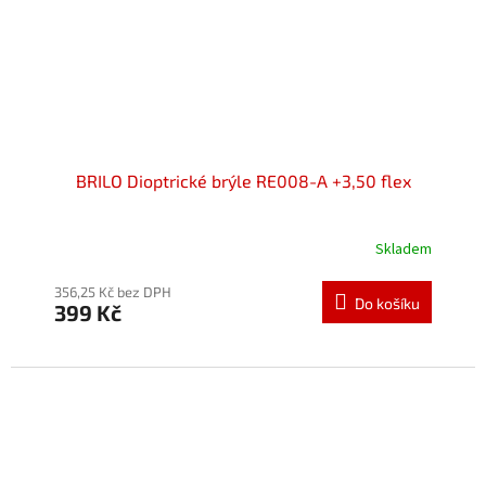
BRILO Dioptrické brýle RE008-A +3,50 flex
Skladem
Průměrné
hodnocení
produktu
356,25 Kč bez DPH
Do košíku
399 Kč
je
5,0
z
5
hvězdiček.