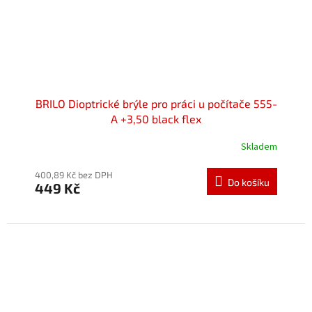
BRILO Dioptrické brýle pro práci u počítače 555-
A +3,50 black flex
Skladem
Průměrné
hodnocení
produktu
400,89 Kč bez DPH
Do košíku
449 Kč
je
5,0
z
5
hvězdiček.