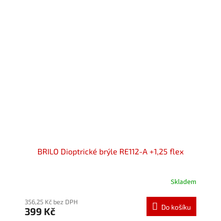
hvězdiček.
BRILO Dioptrické brýle RE112-A +1,25 flex
Skladem
Průměrné
hodnocení
produktu
356,25 Kč bez DPH
Do košíku
399 Kč
je
5,0