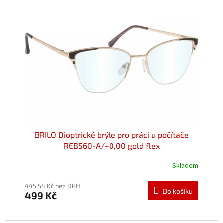
BRILO Dioptrické brýle pro práci u počítače
REB560-A/+0,00 gold flex
Skladem
Průměrné
hodnocení
produktu
445,54 Kč bez DPH
Do košíku
499 Kč
je
5,0
z