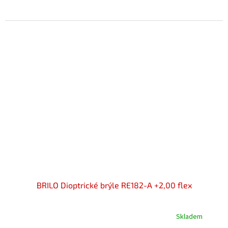
5,0
z
5
hvězdiček.
BRILO Dioptrické brýle RE182-A +2,00 flex
Skladem
Průměrné
hodnocení