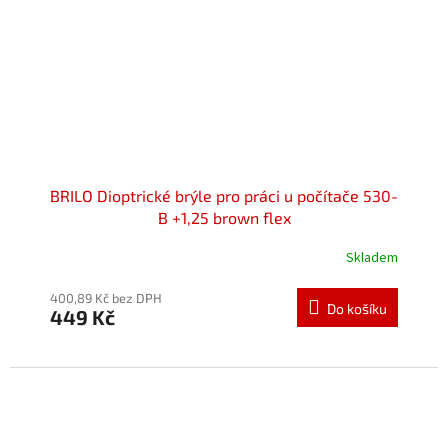
BRILO Dioptrické brýle pro práci u počítače 530-
B +1,25 brown flex
Skladem
Průměrné
hodnocení
produktu
400,89 Kč bez DPH
Do košíku
449 Kč
je
5,0
z
5
hvězdiček.