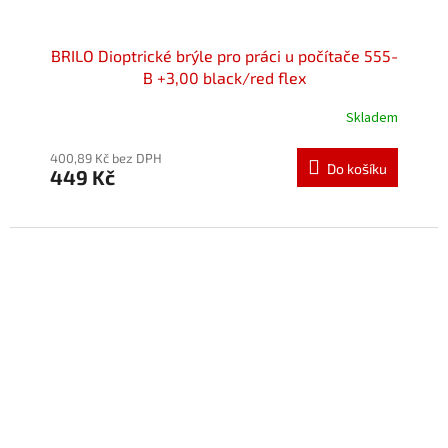
BRILO Dioptrické brýle pro práci u počítače 555-
B +3,00 black/red flex
Skladem
Průměrné
hodnocení
produktu
400,89 Kč bez DPH
Do košíku
449 Kč
je
5,0
z
5
hvězdiček.