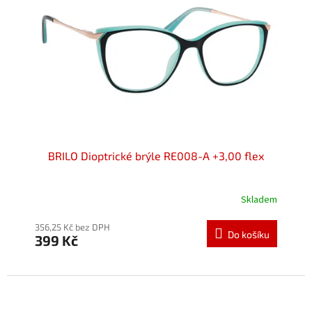
BRILO Dioptrické brýle RE008-A +3,00 flex
Skladem
Průměrné
hodnocení
produktu
356,25 Kč bez DPH
Do košíku
399 Kč
je
5,0
z
5
hvězdiček.