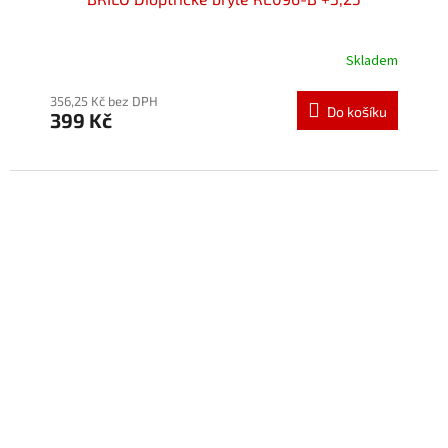
Skladem
Průměrné
hodnocení
produktu
356,25 Kč bez DPH
Do košíku
399 Kč
je
5,0
z
5
hvězdiček.