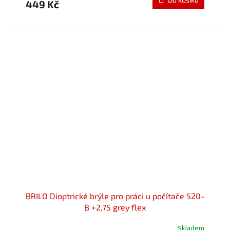
449 Kč
je
5,0
z
5
hvězdiček.
BRILO Dioptrické brýle pro práci u počítače 520-
B +2,75 grey flex
Skladem
Průměrné