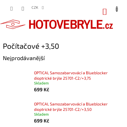
Přejít
na
CZK
NÁKUP
obsah
KOŠÍK
Počítačové +3,50
Nejprodávanější
OPTICAL Samozabarvovácí a Blueblocker
dioptrické brýle 25701-C2/+3,75
Skladem
699 Kč
OPTICAL Samozabarvovácí a Blueblocker
dioptrické brýle 25701-C2/+3,50
Skladem
699 Kč