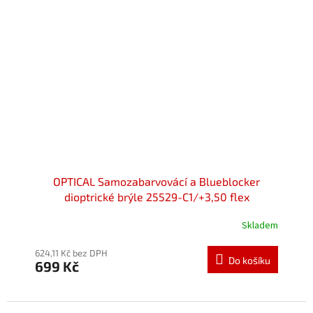
OPTICAL Samozabarvovácí a Blueblocker
dioptrické brýle 25529-C1/+3,50 flex
Skladem
Průměrné
hodnocení
produktu
624,11 Kč bez DPH
Do košíku
699 Kč
je
5,0
z
5