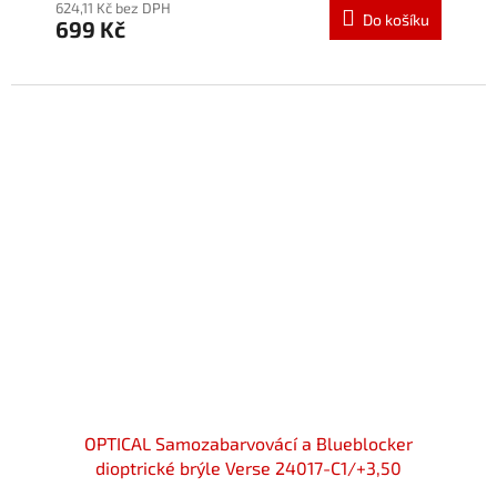
produktu
624,11 Kč bez DPH
Do košíku
699 Kč
je
5,0
z
5
hvězdiček.
OPTICAL Samozabarvovácí a Blueblocker
dioptrické brýle Verse 24017-C1/+3,50