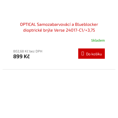
OPTICAL Samozabarvovácí a Blueblocker
dioptrické brýle Verse 24017-C1/+3,75
Skladem
Průměrné
hodnocení
produktu
802,68 Kč bez DPH
Do košíku
899 Kč
je
5,0
z
5
hvězdiček.