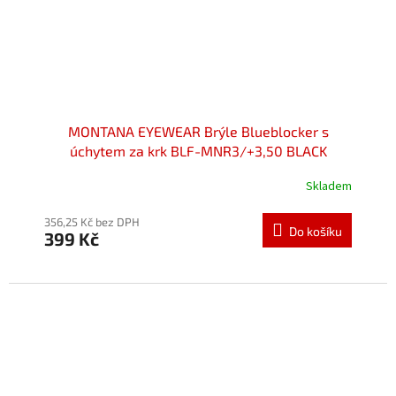
MONTANA EYEWEAR Brýle Blueblocker s
úchytem za krk BLF-MNR3/+3,50 BLACK
Skladem
Průměrné
hodnocení
produktu
356,25 Kč bez DPH
Do košíku
399 Kč
je
5,0
z
5
hvězdiček.