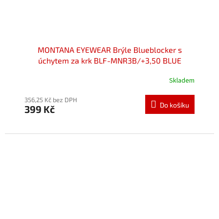
MONTANA EYEWEAR Brýle Blueblocker s
úchytem za krk BLF-MNR3B/+3,50 BLUE
Skladem
Průměrné
hodnocení
produktu
356,25 Kč bez DPH
Do košíku
399 Kč
je
5,0
z
5
hvězdiček.