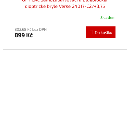
dioptrické brýle Verse 24017-C2/+3,75
Skladem
Průměrné
hodnocení
produktu
802,68 Kč bez DPH
Do košíku
899 Kč
je
5,0
z
5
hvězdiček.