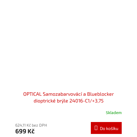
hvězdiček.
OPTICAL Samozabarvovácí a Blueblocker
dioptrické brýle 24016-C1/+3,75
Skladem
Průměrné
hodnocení
produktu
624,11 Kč bez DPH
Do košíku
699 Kč
je
5,0