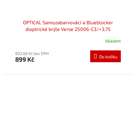
OPTICAL Samozabarvovácí a Blueblocker
dioptrické brýle Verse 25006-C3/+3,75
Skladem
Průměrné
hodnocení
produktu
802,68 Kč bez DPH
Do košíku
899 Kč
je
5,0
z
5
hvězdiček.