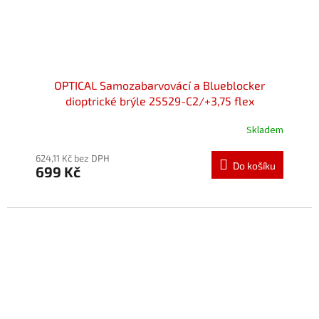
OPTICAL Samozabarvovácí a Blueblocker
dioptrické brýle 25529-C2/+3,75 flex
Skladem
Průměrné
hodnocení
produktu
624,11 Kč bez DPH
Do košíku
699 Kč
je
5,0
z
5
hvězdiček.