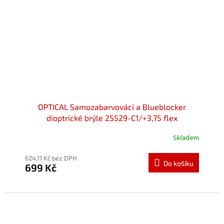
OPTICAL Samozabarvovácí a Blueblocker
dioptrické brýle 25529-C1/+3,75 flex
Skladem
Průměrné
hodnocení
produktu
624,11 Kč bez DPH
Do košíku
699 Kč
je
5,0
z
5
hvězdiček.