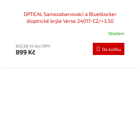
OPTICAL Samozabarvovácí a Blueblocker
dioptrické brýle Verse 24017-C2/+3,50
Skladem
Průměrné
hodnocení
produktu
802,68 Kč bez DPH
Do košíku
899 Kč
je
5,0
z
5
hvězdiček.