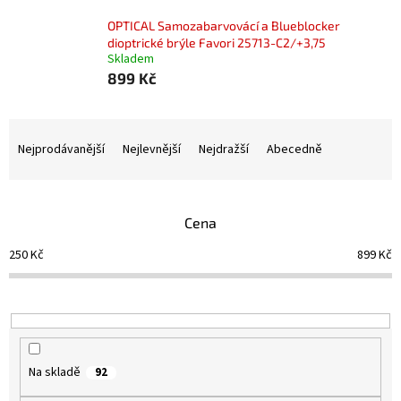
OPTICAL Samozabarvovácí a Blueblocker
dioptrické brýle Favori 25713-C2/+3,75
Skladem
899 Kč
Ř
a
Nejprodávanější
Nejlevnější
Nejdražší
Abecedně
z
e
n
Cena
í
p
250
Kč
899
Kč
r
o
d
u
k
t
Na skladě
92
ů