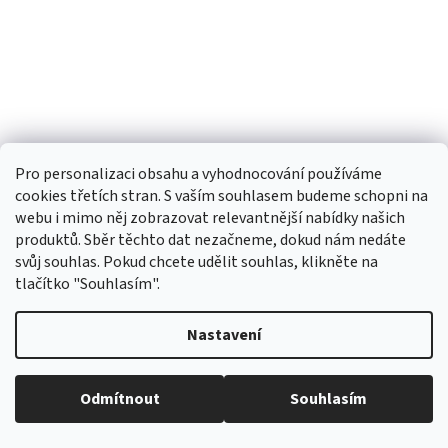
Pro personalizaci obsahu a vyhodnocování používáme
BRILO Dioptrické brýle pro práci u počítače 555-
cookies třetích stran. S vaším souhlasem budeme schopni na
A +3,50 black flex
webu i mimo něj zobrazovat relevantnější nabídky našich
produktů. Sběr těchto dat nezačneme, dokud nám nedáte
Skladem
Průměrné
svůj souhlas. Pokud chcete udělit souhlas, klikněte na
hodnocení
tlačítko "Souhlasím".
produktu
400,89 Kč bez DPH
Do košíku
449 Kč
je
5,0
Nastavení
z
5
hvězdiček.
Odmítnout
Souhlasím