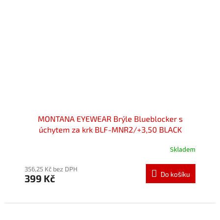
MONTANA EYEWEAR Brýle Blueblocker s
úchytem za krk BLF-MNR2/+3,50 BLACK
Skladem
Průměrné
hodnocení
produktu
356,25 Kč bez DPH
Do košíku
399 Kč
je
5,0
z
5
hvězdiček.