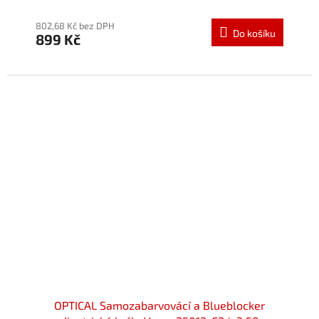
hodnocení
produktu
802,68 Kč bez DPH
Do košíku
899 Kč
je
5,0
z
5
hvězdiček.
OPTICAL Samozabarvovácí a Blueblocker