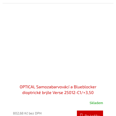
z
5
hvězdiček.
OPTICAL Samozabarvovácí a Blueblocker
dioptrické brýle Verse 25012-C1/+3,50
Skladem
Průměrné
hodnocení
produktu
802,68 Kč bez DPH
Do košíku