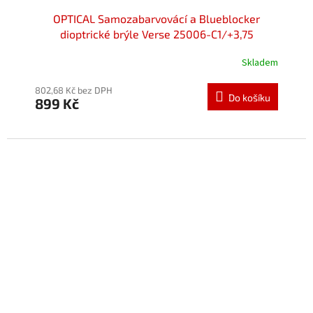
OPTICAL Samozabarvovácí a Blueblocker
dioptrické brýle Verse 25006-C1/+3,75
Skladem
Průměrné
hodnocení
produktu
802,68 Kč bez DPH
Do košíku
899 Kč
je
5,0
z
5
hvězdiček.