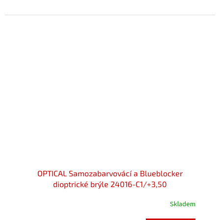
z
5
hvězdiček.
OPTICAL Samozabarvovácí a Blueblocker
dioptrické brýle 24016-C1/+3,50
Skladem
Průměrné
hodnocení