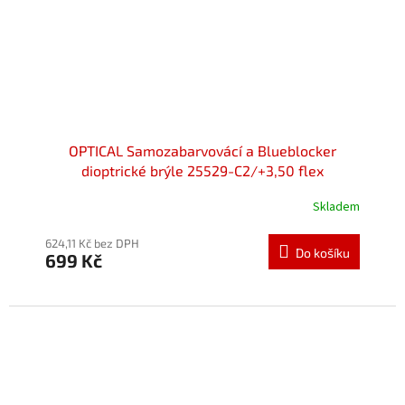
OPTICAL Samozabarvovácí a Blueblocker
dioptrické brýle 25529-C2/+3,50 flex
Skladem
Průměrné
hodnocení
produktu
624,11 Kč bez DPH
Do košíku
699 Kč
je
5,0
z
5
hvězdiček.