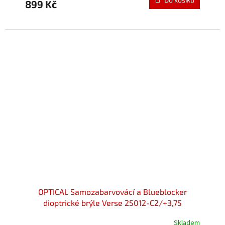
899 Kč
je
5,0
z
5
hvězdiček.
OPTICAL Samozabarvovácí a Blueblocker
dioptrické brýle Verse 25012-C2/+3,75
Skladem
Průměrné