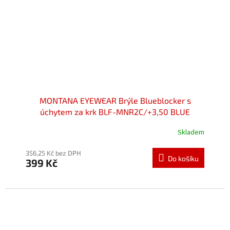
MONTANA EYEWEAR Brýle Blueblocker s
úchytem za krk BLF-MNR2C/+3,50 BLUE
Skladem
Průměrné
hodnocení
produktu
356,25 Kč bez DPH
Do košíku
399 Kč
je
5,0
z
5
hvězdiček.