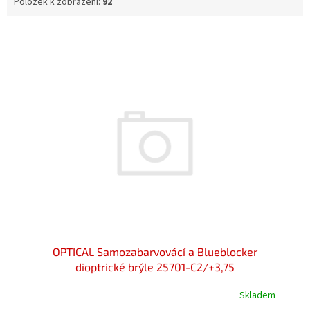
Položek k zobrazení:
92
V
ý
p
i
s
p
r
o
d
u
k
t
ů
OPTICAL Samozabarvovácí a Blueblocker
dioptrické brýle 25701-C2/+3,75
Skladem