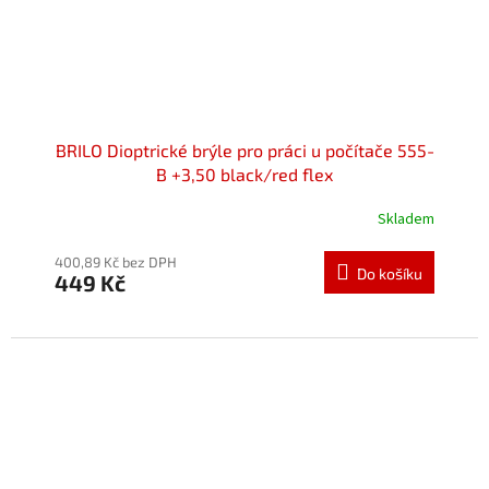
BRILO Dioptrické brýle pro práci u počítače 555-
B +3,50 black/red flex
Skladem
Průměrné
hodnocení
produktu
400,89 Kč bez DPH
Do košíku
449 Kč
je
5,0
z
5
hvězdiček.