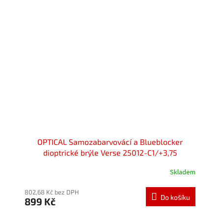
OPTICAL Samozabarvovácí a Blueblocker
dioptrické brýle Verse 25012-C1/+3,75
Skladem
Průměrné
hodnocení
produktu
802,68 Kč bez DPH
Do košíku
899 Kč
je
5,0