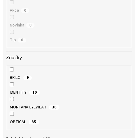
Akce
0
Novinka
0
Tip
0
Značky
BRILO
9
IDENTITY
10
MONTANA EYEWEAR
36
OPTICAL
35