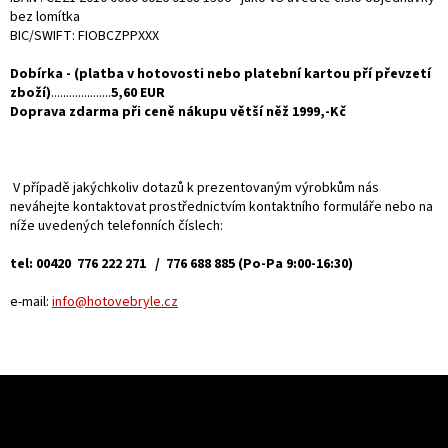
bez lomítka
BIC/SWIFT:
FIOBCZPPXXX
Dobírka - (platba v hotovosti nebo platební kartou pří převzetí
zboží)
....................
5
,60 EUR
Doprava zdarma při ceně nákupu větší něž 1999,-Kč
V případě jakýchkoliv dotazů k prezentovaným výrobkům nás
neváhejte kontaktovat prostřednictvím kontaktního formuláře nebo na
níže uvedených telefonních číslech:
tel: 00420 776 222 271 / 776 688 885 (Po-Pa 9:00-16:30)
e-mail:
info@hotovebryle.cz
Z
á
p
Informace pro vás