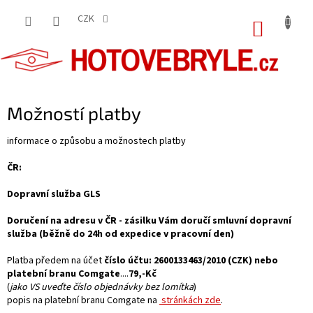
Přejít
na
CZK
NÁKUP
obsah
KOŠÍK
Možností platby
informace o způsobu a možnostech platby
ČR:
Dopravní služba GLS
Doručení na adresu v ČR -
zásilku Vám doručí smluvní dopravní
služba (běžně do 24h od expedice v pracovní den)
Platba předem na účet
číslo účtu: 2600133463/2010 (CZK) nebo
platební branu Comgate
....
79,-Kč
(
jako VS uveďte číslo objednávky bez lomítka
)
popis na platební branu Comgate na
stránkách zde
.