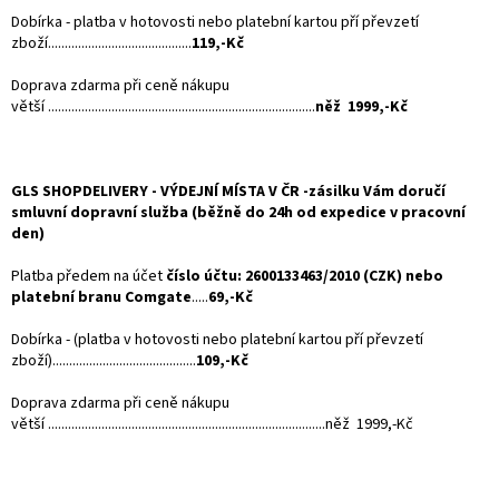
Dobírka - platba v hotovosti nebo platební kartou pří převzetí
zboží...........................................
119,-Kč
Doprava zdarma při ceně nákupu
větší ................................................................................
něž 1999,-Kč
GLS SHOPDELIVERY - VÝDEJNÍ MÍSTA V ČR -
zásilku Vám doručí
smluvní dopravní služba (běžně do 24h od expedice v pracovní
den)
Platba předem na účet
číslo účtu: 2600133463/2010 (CZK) nebo
platební branu Comgate
.....
69,-Kč
Dobírka - (platba v hotovosti nebo platební kartou pří převzetí
zboží)...........................................
109,-Kč
Doprava zdarma při ceně nákupu
větší ...................................................................................něž 1999,-Kč