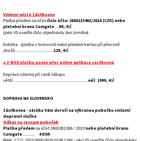
Výdejní místo Zásilkovna
Platba předem na účet
číslo účtu: 2600133463/2010 (CZK) nebo
platební branu Comgate
.....
89,-Kč
(
jako VS uveďte číslo objednávky bez lomítka
)
Dobírka -
(platba v hotovosti nebo platební kartou pří převzetí
zboží)
.........................................
129,-Kč
u Z-BOX platba pouze přes online aplikace zasilkovna
Doprava zdarma při ceně nákupu
větší ...............................................................................
něž 1999,-Kč
DOPRAVA NA SLOVENSKO
Zásilkovna - zásliku Vám doručí na výbranou pobočku smluvní
dopravní služba
Odkaz na seznam poboček
Platba předem
na účet 2601081386 / 2010
nebo platební branu
Comgate
.............
4 EUR
IBAN : CZ21 2010 0000 0026 0108 1386 - jako VS uveďte číslo objednávky