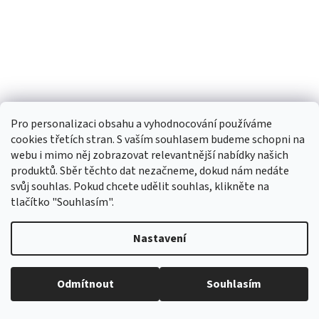
Pro personalizaci obsahu a vyhodnocování používáme
cookies třetích stran. S vaším souhlasem budeme schopni na
webu i mimo něj zobrazovat relevantnější nabídky našich
produktů. Sběr těchto dat nezačneme, dokud nám nedáte
svůj souhlas. Pokud chcete udělit souhlas, klikněte na
OPTICAL Sluneční dioptrické brýle Gvest 24414-
tlačítko "Souhlasím".
C1/ +2,25
Nastavení
Skladem
534,82 Kč bez DPH
Do košíku
Odmítnout
Souhlasím
599 Kč