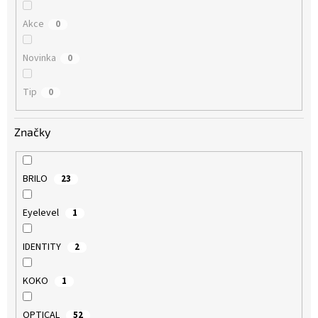
Akce
0
Novinka
0
Tip
0
Značky
BRILO
23
Eyelevel
1
IDENTITY
2
KOKO
1
OPTICAL
52