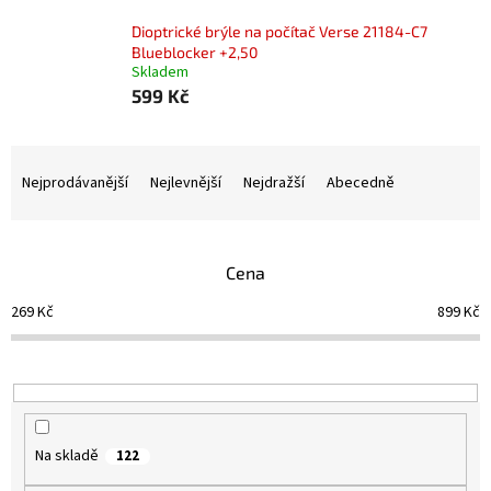
Dioptrické brýle na počítač Verse 21184-C7
Blueblocker +2,50
Skladem
599 Kč
Ř
a
Nejprodávanější
Nejlevnější
Nejdražší
Abecedně
z
e
n
Cena
í
p
269
Kč
899
Kč
r
o
d
u
k
t
Na skladě
122
ů