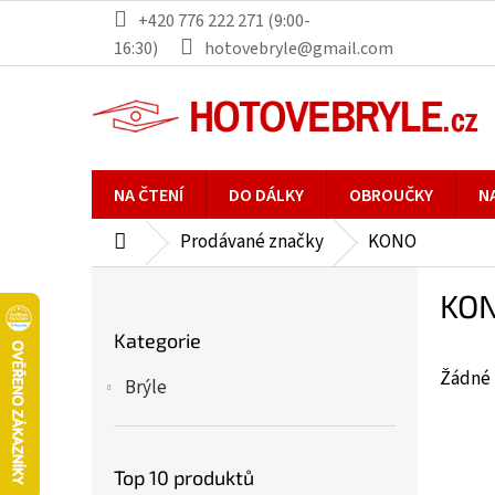
Přejít
+420 776 222 271 (9:00-
na
16:30)
hotovebryle@gmail.com
obsah
NA ČTENÍ
DO DÁLKY
OBROUČKY
N
Prodávané značky
KONO
Domů
P
KO
o
Přeskočit
s
Kategorie
kategorie
t
Žádné 
r
Brýle
a
n
n
Top 10 produktů