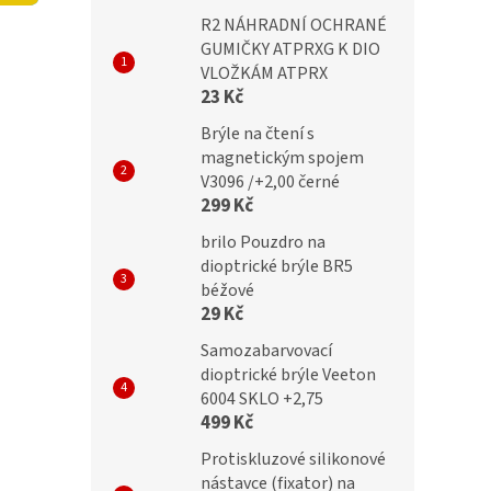
í
R2 NÁHRADNÍ OCHRANÉ
p
GUMIČKY ATPRXG K DIO
a
VLOŽKÁM ATPRX
n
23 Kč
e
Brýle na čtení s
l
magnetickým spojem
V3096 /+2,00 černé
299 Kč
brilo Pouzdro na
dioptrické brýle BR5
béžové
29 Kč
Samozabarvovací
dioptrické brýle Veeton
6004 SKLO +2,75
499 Kč
Protiskluzové silikonové
nástavce (fixator) na