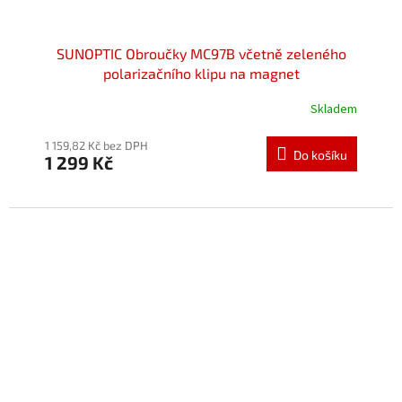
SUNOPTIC Obroučky MC97B včetně zeleného
polarizačního klipu na magnet
Skladem
Průměrné
hodnocení
produktu
1 159,82 Kč bez DPH
Do košíku
1 299 Kč
je
5,0
z
5
hvězdiček.