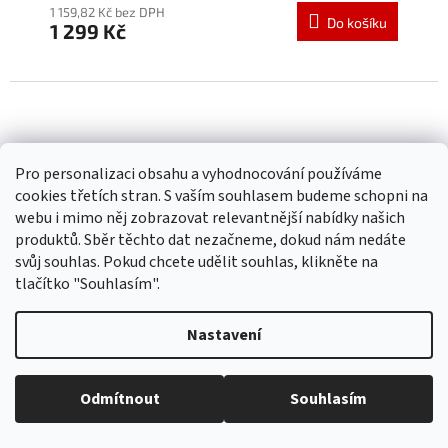
produktu
1 159,82 Kč bez DPH
Do košíku
1 299 Kč
je
5,0
z
5
hvězdiček.
Pro personalizaci obsahu a vyhodnocování používáme
cookies třetích stran. S vaším souhlasem budeme schopni na
webu i mimo něj zobrazovat relevantnější nabídky našich
produktů. Sběr těchto dat nezačneme, dokud nám nedáte
svůj souhlas. Pokud chcete udělit souhlas, klikněte na
tlačítko "Souhlasím".
Nastavení
Odmítnout
Souhlasím
SUNOPTIC Obroučky TRC-193B včetně
polarizačního klipu na magnet