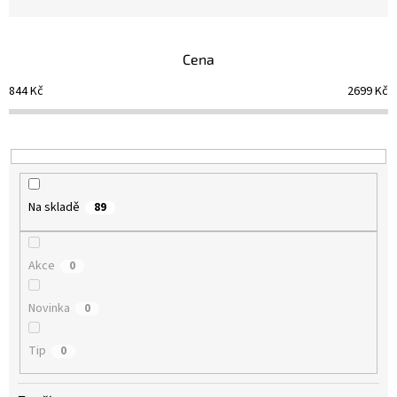
z
e
n
Cena
í
p
844
Kč
2699
Kč
r
o
d
u
k
t
Na skladě
89
ů
Akce
0
Novinka
0
Tip
0