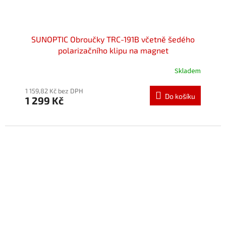
SUNOPTIC Obroučky TRC-191B včetně šedého
polarizačního klipu na magnet
Skladem
Průměrné
hodnocení
produktu
1 159,82 Kč bez DPH
Do košíku
1 299 Kč
je
5,0
z
5
hvězdiček.