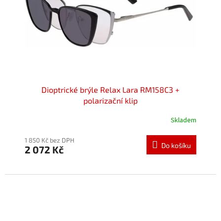
Dioptrické brýle Relax Lara RM158C3 +
polarizační klip
Skladem
Průměrné
hodnocení
produktu
1 850 Kč bez DPH
Do košíku
2 072 Kč
je
5,0
z
5
hvězdiček.