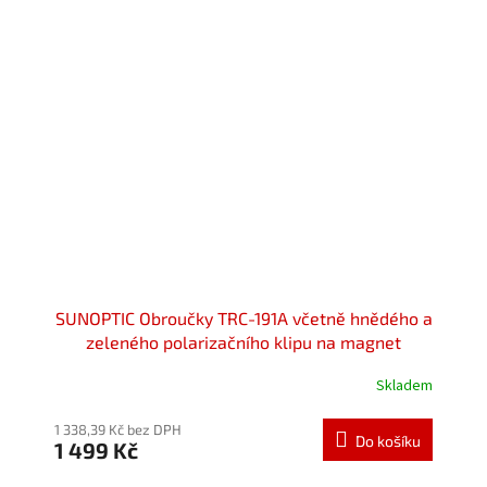
SUNOPTIC Obroučky TRC-191A včetně hnědého a
zeleného polarizačního klipu na magnet
Skladem
Průměrné
hodnocení
produktu
1 338,39 Kč bez DPH
Do košíku
1 499 Kč
je
5,0