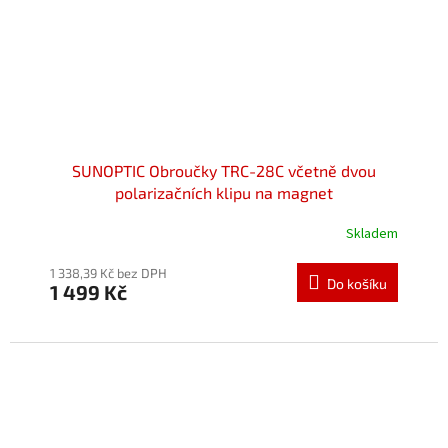
SUNOPTIC Obroučky TRC-28C včetně dvou
polarizačních klipu na magnet
Skladem
Průměrné
hodnocení
produktu
1 338,39 Kč bez DPH
Do košíku
1 499 Kč
je
5,0
z
5
hvězdiček.