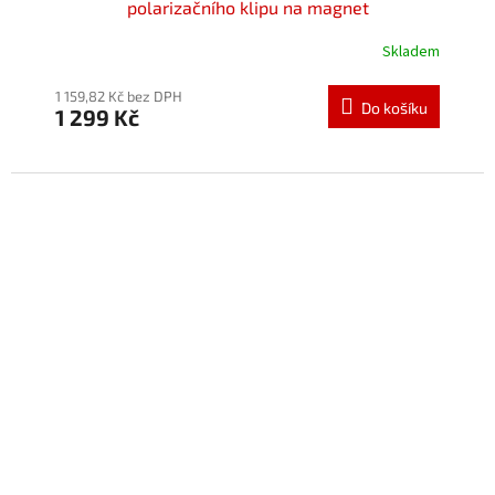
polarizačního klipu na magnet
Skladem
Průměrné
hodnocení
produktu
1 159,82 Kč bez DPH
Do košíku
1 299 Kč
je
5,0
z
5
hvězdiček.