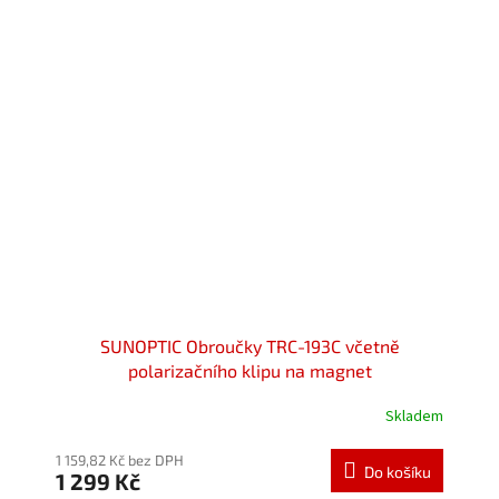
hvězdiček.
SUNOPTIC Obroučky TRC-193C včetně
polarizačního klipu na magnet
Skladem
Průměrné
hodnocení
produktu
1 159,82 Kč bez DPH
Do košíku
1 299 Kč
je