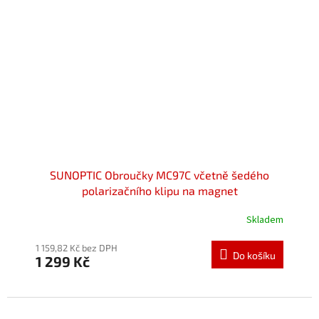
SUNOPTIC Obroučky MC97C včetně šedého
polarizačního klipu na magnet
Skladem
Průměrné
hodnocení
produktu
1 159,82 Kč bez DPH
Do košíku
1 299 Kč
je
5,0
z
5
hvězdiček.