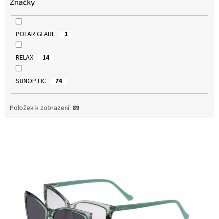
Značky
POLAR GLARE
1
RELAX
14
SUNOPTIC
74
Položek k zobrazení:
89
V
ý
p
i
s
p
r
o
d