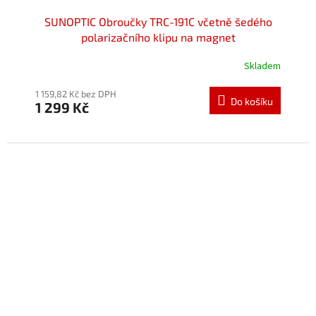
SUNOPTIC Obroučky TRC-191C včetně šedého
polarizačního klipu na magnet
Skladem
Průměrné
hodnocení
produktu
1 159,82 Kč bez DPH
Do košíku
1 299 Kč
je
5,0
z
5
hvězdiček.