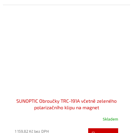
z
5
hvězdiček.
SUNOPTIC Obroučky TRC-191A včetně zeleného
polarizačního klipu na magnet
Skladem
Průměrné
hodnocení
produktu
1 159,82 Kč bez DPH