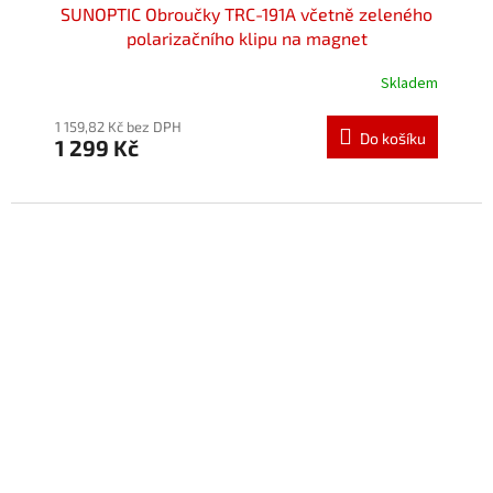
SUNOPTIC Obroučky TRC-191A včetně zeleného
polarizačního klipu na magnet
Skladem
Průměrné
hodnocení
produktu
1 159,82 Kč bez DPH
Do košíku
1 299 Kč
je
5,0
z
5
hvězdiček.