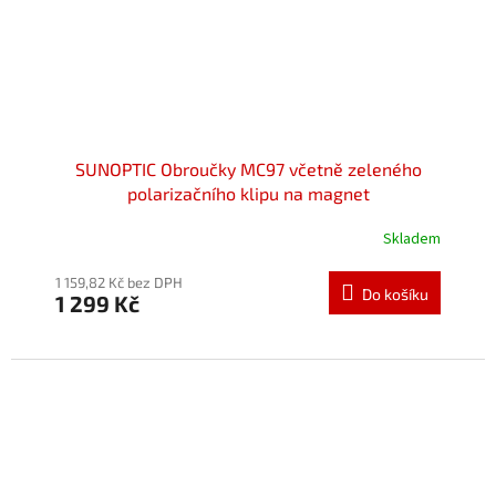
SUNOPTIC Obroučky MC97 včetně zeleného
polarizačního klipu na magnet
Skladem
Průměrné
hodnocení
produktu
1 159,82 Kč bez DPH
Do košíku
1 299 Kč
je
5,0
z
5
hvězdiček.