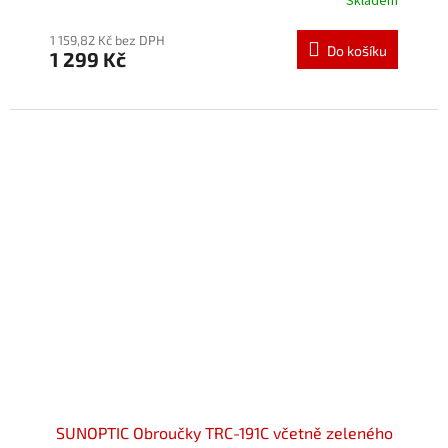
Skladem
Průměrné
hodnocení
produktu
1 159,82 Kč bez DPH
Do košíku
1 299 Kč
je
5,0
z
5
hvězdiček.
SUNOPTIC Obroučky TRC-191C včetně zeleného