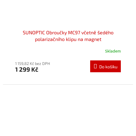
SUNOPTIC Obroučky MC97 včetně šedého
polarizačního klipu na magnet
Skladem
Průměrné
hodnocení
produktu
1 159,82 Kč bez DPH
Do košíku
1 299 Kč
je
5,0
z
5
hvězdiček.