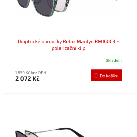
u
k
t
ů
Dioptrické obroučky Relax Marilyn RM160C3 +
polarizační klip
Skladem
Průměrné
hodnocení
produktu
1 850 Kč bez DPH
Do košíku
2 072 Kč
je
5,0
z
5
hvězdiček.