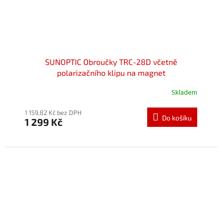
SUNOPTIC Obroučky TRC-28D včetně
polarizačního klipu na magnet
Skladem
Průměrné
hodnocení
produktu
1 159,82 Kč bez DPH
Do košíku
1 299 Kč
je
5,0
z
5
hvězdiček.