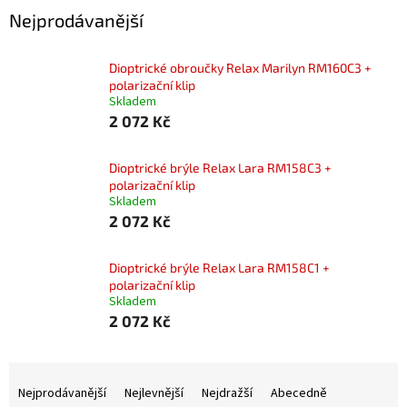
Nejprodávanější
Dioptrické obroučky Relax Marilyn RM160C3 +
polarizační klip
Skladem
2 072 Kč
Dioptrické brýle Relax Lara RM158C3 +
polarizační klip
Skladem
2 072 Kč
Dioptrické brýle Relax Lara RM158C1 +
polarizační klip
Skladem
2 072 Kč
Ř
a
Nejprodávanější
Nejlevnější
Nejdražší
Abecedně