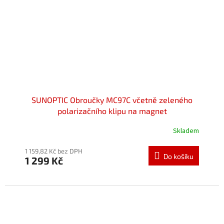
SUNOPTIC Obroučky MC97C včetně zeleného
polarizačního klipu na magnet
Skladem
Průměrné
hodnocení
produktu
1 159,82 Kč bez DPH
Do košíku
1 299 Kč
je
5,0
z
5
hvězdiček.