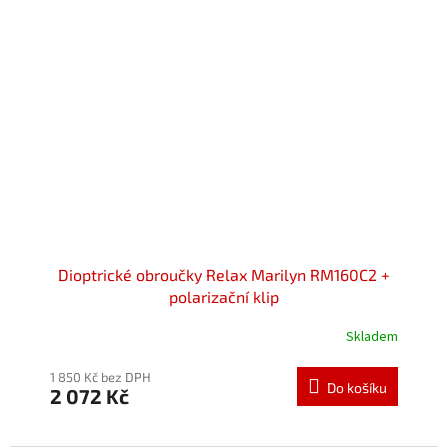
Dioptrické obroučky Relax Marilyn RM160C2 +
polarizační klip
Skladem
Průměrné
hodnocení
produktu
1 850 Kč bez DPH
Do košíku
2 072 Kč
je
5,0
z