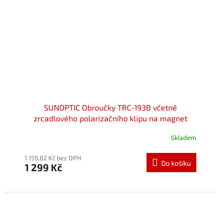
SUNOPTIC Obroučky TRC-193B včetně
zrcadlového polarizačního klipu na magnet
Skladem
Průměrné
hodnocení
produktu
1 159,82 Kč bez DPH
Do košíku
1 299 Kč
je
5,0
z
5
hvězdiček.