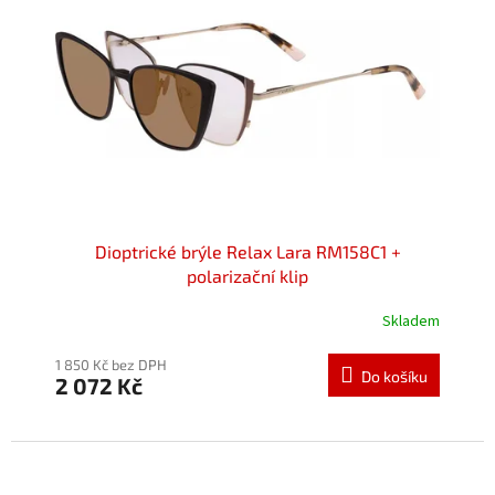
Dioptrické brýle Relax Lara RM158C1 +
polarizační klip
Skladem
Průměrné
hodnocení
produktu
1 850 Kč bez DPH
Do košíku
2 072 Kč
je
5,0
z
5
hvězdiček.