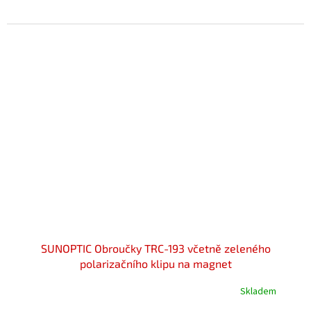
5,0
z
5
hvězdiček.
SUNOPTIC Obroučky TRC-193 včetně zeleného
polarizačního klipu na magnet
Skladem
Průměrné
hodnocení