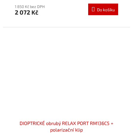
hodnocení
produktu
1 850 Kč bez DPH
Do košíku
2 072 Kč
je
5,0
z
5
hvězdiček.
DIOPTRICKÉ obrubý RELAX PORT RM136C5 +
polarizační klip