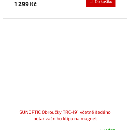
Do košíku
1 299 Kč
je
5,0
z
5
hvězdiček.
SUNOPTIC Obroučky TRC-191 včetně šedého
polarizačního klipu na magnet