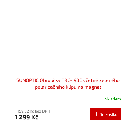
SUNOPTIC Obroučky TRC-193C včetně zeleného
polarizačního klipu na magnet
Skladem
Průměrné
hodnocení
produktu
1 159,82 Kč bez DPH
Do košíku
1 299 Kč
je
5,0
z
5