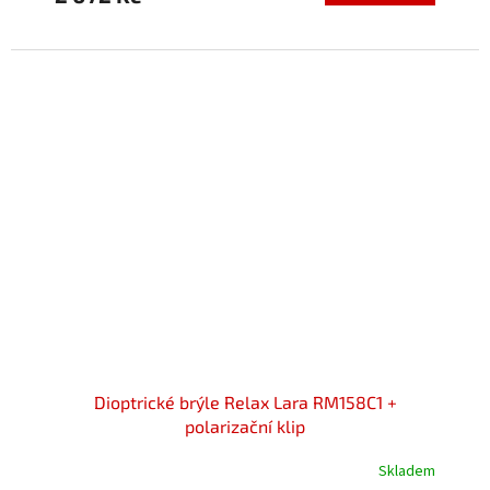
5,0
z
5
hvězdiček.
Dioptrické brýle Relax Lara RM158C1 +
polarizační klip
Skladem
Průměrné