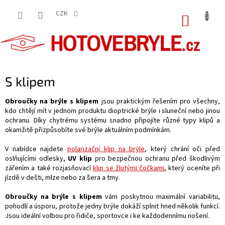
Přejít
na
CZK
NÁKUP
obsah
KOŠÍK
S klipem
Obroučky na brýle s klipem
jsou praktickým řešením pro všechny,
kdo chtějí mít v jednom produktu dioptrické brýle i sluneční nebo jinou
ochranu. Díky chytrému systému snadno připojíte různé typy klipů a
okamžitě přizpůsobíte své brýle aktuálním podmínkám.
V nabídce najdete
polarizační klip na brýle
, který chrání oči před
oslňujícími odlesky,
UV klip
pro bezpečnou ochranu před škodlivým
zářením a také rozjasňovací
klip se žlutými čočkami
, který oceníte při
jízdě v dešti, mlze nebo za šera a tmy.
Obroučky na brýle s klipem
vám poskytnou maximální variabilitu,
pohodlí a úsporu, protože jedny brýle dokáží splnit hned několik funkcí.
Jsou ideální volbou pro řidiče, sportovce i ke každodennímu nošení.