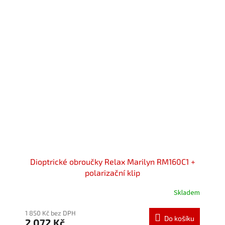
5
hvězdiček.
Dioptrické obroučky Relax Marilyn RM160C1 +
polarizační klip
Skladem
Průměrné
hodnocení
produktu
1 850 Kč bez DPH
Do košíku
2 072 Kč
je