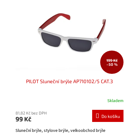
199 Kč
–50 %
PILOT Sluneční brýle AP710102/5 CAT.3
Skladem
Průměrné
hodnocení
produktu
81,82 Kč bez DPH
Do košíku
99 Kč
je
5,0
Sluneční brýle, stylove brýle, velkoobchod brýle
z
5