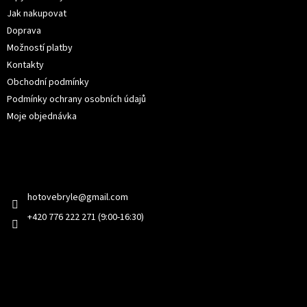
r
í
Jak nakupovat
v
Doprava
k
y
Možností platby
v
Kontakty
ý
Obchodní podmínky
p
i
Podmínky ochrany osobních údajů
s
Moje objednávka
u
Kontakt
hotovebryle
@
gmail.com
+420 776 222 271 (9:00-16:30)
Facebook