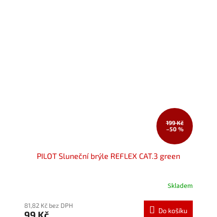
199 Kč
–50 %
PILOT Sluneční brýle REFLEX CAT.3 green
Skladem
Průměrné
hodnocení
produktu
81,82 Kč bez DPH
Do košíku
99 Kč
je