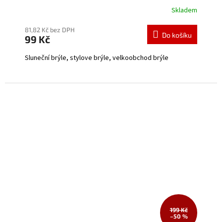
Skladem
Průměrné
hodnocení
produktu
81,82 Kč bez DPH
Do košíku
99 Kč
je
5,0
Sluneční brýle, stylove brýle, velkoobchod brýle
z
5
hvězdiček.
199 Kč
–50 %