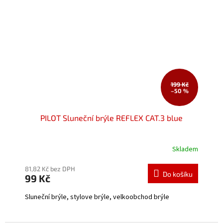
199 Kč
–50 %
PILOT Sluneční brýle REFLEX CAT.3 blue
Skladem
Průměrné
hodnocení
produktu
81,82 Kč bez DPH
Do košíku
99 Kč
je
5,0
Sluneční brýle, stylove brýle, velkoobchod brýle
z
5
hvězdiček.