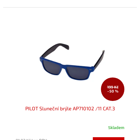
hvězdiček.
199 Kč
–50 %
PILOT Sluneční brýle AP710102 /11 CAT.3
Skladem
Průměrné
hodnocení