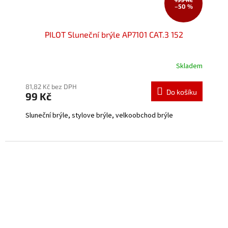
–50 %
PILOT Sluneční brýle AP7101 CAT.3 152
Skladem
Průměrné
hodnocení
produktu
81,82 Kč bez DPH
Do košíku
99 Kč
je
5,0
Sluneční brýle, stylove brýle, velkoobchod brýle
z
5
hvězdiček.