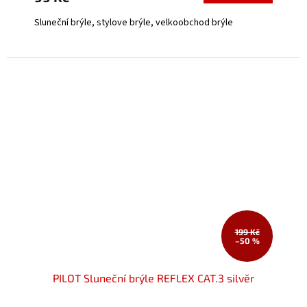
5,0
Sluneční brýle, stylove brýle, velkoobchod brýle
z
5
hvězdiček.
199 Kč
–50 %
PILOT Sluneční brýle REFLEX CAT.3 silvěr