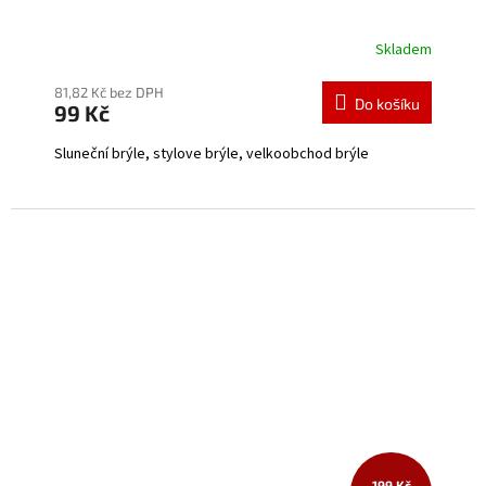
Skladem
Průměrné
hodnocení
produktu
81,82 Kč bez DPH
Do košíku
99 Kč
je
5,0
Sluneční brýle, stylove brýle, velkoobchod brýle
z
5
hvězdiček.
199 Kč