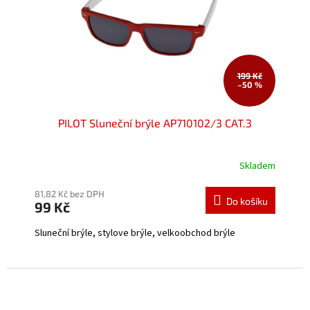
o
k
d
t
u
ů
k
t
199 Kč
–50 %
ů
PILOT Sluneční brýle AP710102/3 CAT.3
Skladem
Průměrné
hodnocení
produktu
81,82 Kč bez DPH
Do košíku
99 Kč
je
5,0
Sluneční brýle, stylove brýle, velkoobchod brýle
z
5
hvězdiček.