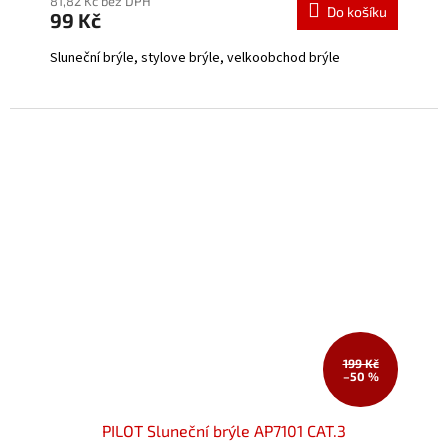
produktu
81,82 Kč bez DPH
Do košíku
99 Kč
je
5,0
Sluneční brýle, stylove brýle, velkoobchod brýle
z
5
hvězdiček.
199 Kč
–50 %
PILOT Sluneční brýle AP7101 CAT.3