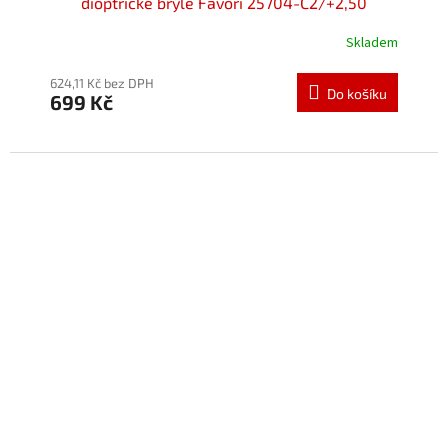
dioptrické brýle Favori 25704-C2/+2,50
Skladem
624,11 Kč bez DPH
Do košíku
699 Kč