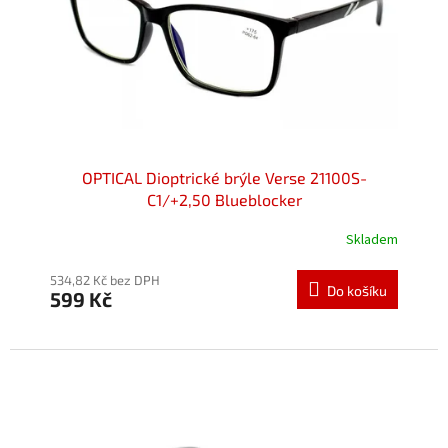
o
k
d
t
u
ů
k
t
ů
OPTICAL Dioptrické brýle Verse 21100S-
C1/+2,50 Blueblocker
Skladem
534,82 Kč bez DPH
Do košíku
599 Kč