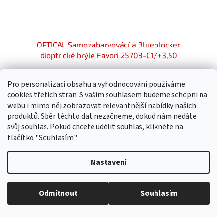
OPTICAL Samozabarvovácí a Blueblocker
dioptrické brýle Favori 25708-C1/+3,50
Skladem
Pro personalizaci obsahu a vyhodnocování používáme
cookies třetích stran. S vaším souhlasem budeme schopni na
802,68 Kč bez DPH
Do košíku
899 Kč
webu i mimo něj zobrazovat relevantnější nabídky našich
produktů. Sběr těchto dat nezačneme, dokud nám nedáte
svůj souhlas. Pokud chcete udělit souhlas, klikněte na
tlačítko "Souhlasím".
Nastavení
Odmítnout
Souhlasím