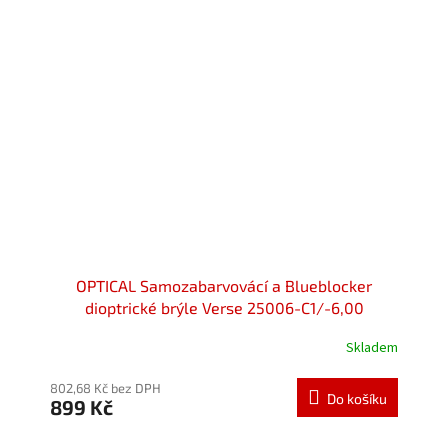
OPTICAL Samozabarvovácí a Blueblocker
dioptrické brýle Verse 25006-C1/-6,00
Skladem
Průměrné
hodnocení
produktu
802,68 Kč bez DPH
Do košíku
899 Kč
je
5,0
z