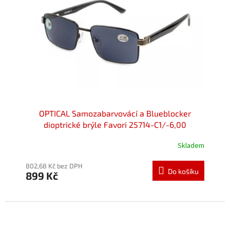
p
r
o
d
u
k
t
ů
OPTICAL Samozabarvovácí a Blueblocker
dioptrické brýle Favori 25714-C1/-6,00
Skladem
802,68 Kč bez DPH
Do košíku
899 Kč