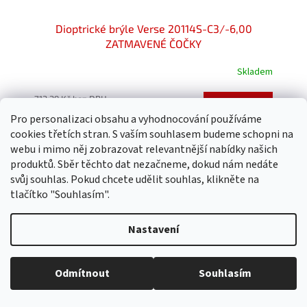
Dioptrické brýle Verse 20114S-C3/-6,00
ZATMAVENÉ ČOČKY
Skladem
Průměrné
hodnocení
produktu
713,39 Kč bez DPH
Do košíku
799 Kč
je
Pro personalizaci obsahu a vyhodnocování používáme
5,0
cookies třetích stran. S vaším souhlasem budeme schopni na
z
webu i mimo něj zobrazovat relevantnější nabídky našich
5
produktů. Sběr těchto dat nezačneme, dokud nám nedáte
hvězdiček.
svůj souhlas. Pokud chcete udělit souhlas, klikněte na
tlačítko "Souhlasím".
Nastavení
Odmítnout
Souhlasím