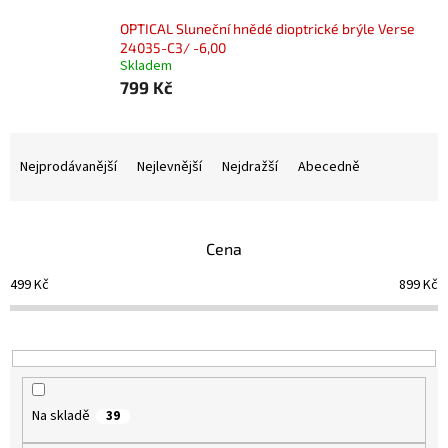
OPTICAL Sluneční hnědé dioptrické brýle Verse
24035-C3/ -6,00
Skladem
799 Kč
Ř
a
Nejprodávanější
Nejlevnější
Nejdražší
Abecedně
z
e
n
Cena
í
p
499
Kč
899
Kč
r
o
d
u
k
t
Na skladě
39
ů