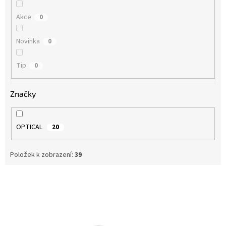
Akce
0
Novinka
0
Tip
0
Značky
OPTICAL
20
Položek k zobrazení:
39
V
ý
p
i
s