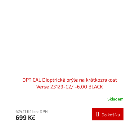
OPTICAL Dioptrické brýle na krátkozrakost
Verse 23129-C2/ -6,00 BLACK
Skladem
Průměrné
hodnocení
produktu
624,11 Kč bez DPH
Do košíku
699 Kč
je
5,0
z
5