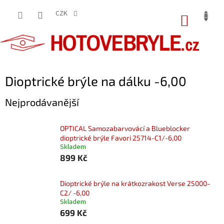
Přejít
na
CZK
NÁKUP
obsah
KOŠÍK
Dioptrické brýle na dálku -6,00
Nejprodávanější
OPTICAL Samozabarvovácí a Blueblocker
dioptrické brýle Favori 25714-C1/-6,00
Skladem
899 Kč
Dioptrické brýle na krátkozrakost Verse 25000-
C2/ -6,00
Skladem
699 Kč