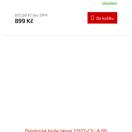
Skladem
Průměrné
hodnocení
produktu
802,68 Kč bez DPH
Do košíku
899 Kč
je
5,0
z
5
hvězdiček.
Dioptrické brýle Verse 23127-C3/-6,00