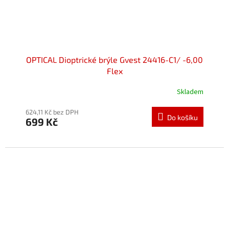
OPTICAL Dioptrické brýle Gvest 24416-C1/ -6,00
Flex
Skladem
Průměrné
hodnocení
produktu
624,11 Kč bez DPH
Do košíku
699 Kč
je
5,0
z
5
hvězdiček.