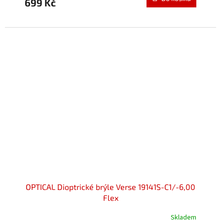
699 Kč
je
5,0
z
5
hvězdiček.
OPTICAL Dioptrické brýle Verse 19141S-C1/-6,00
Flex
Skladem
Průměrné