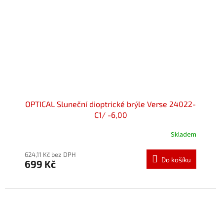
OPTICAL Sluneční dioptrické brýle Verse 24022-
C1/ -6,00
Skladem
Průměrné
hodnocení
produktu
624,11 Kč bez DPH
Do košíku
699 Kč
je
5,0
z
5
hvězdiček.