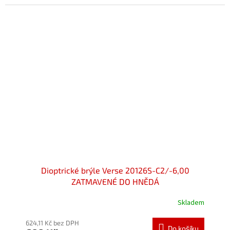
5
hvězdiček.
Dioptrické brýle Verse 20126S-C2/-6,00
ZATMAVENÉ DO HNĚDÁ
Skladem
Průměrné
hodnocení
produktu
624,11 Kč bez DPH
Do košíku