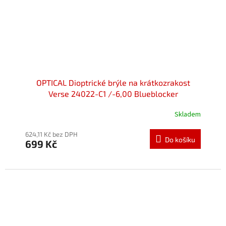
OPTICAL Dioptrické brýle na krátkozrakost
Verse 24022-C1 /-6,00 Blueblocker
Skladem
Průměrné
hodnocení
produktu
624,11 Kč bez DPH
Do košíku
699 Kč
je
5,0
z
5
hvězdiček.