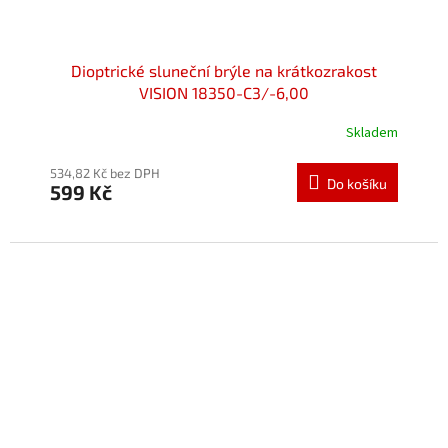
Dioptrické sluneční brýle na krátkozrakost
VISION 18350-C3/-6,00
Skladem
Průměrné
hodnocení
produktu
534,82 Kč bez DPH
Do košíku
599 Kč
je
5,0
z
5
hvězdiček.