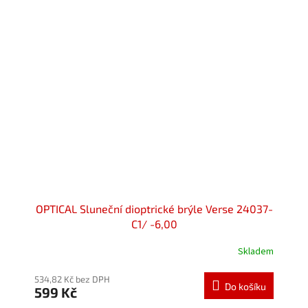
hvězdiček.
OPTICAL Sluneční dioptrické brýle Verse 24037-
C1/ -6,00
Skladem
Průměrné
hodnocení
produktu
534,82 Kč bez DPH
Do košíku
599 Kč
je
5,0