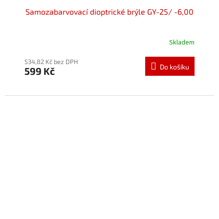
Samozabarvovací dioptrické brýle GY-25/ -6,00
Skladem
Průměrné
hodnocení
produktu
534,82 Kč bez DPH
Do košíku
599 Kč
je
5,0
z
5
hvězdiček.