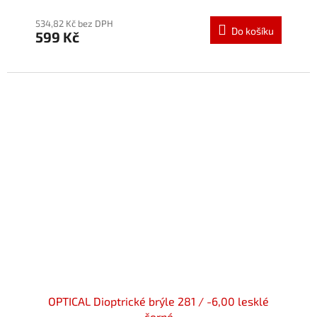
hodnocení
produktu
534,82 Kč bez DPH
Do košíku
599 Kč
je
5,0
z
5
hvězdiček.
OPTICAL Dioptrické brýle 281 / -6,00 lesklé
černé