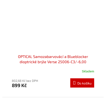
OPTICAL Samozabarvovácí a Blueblocker
dioptrické brýle Verse 25006-C3/-6,00
Skladem
Průměrné
hodnocení
produktu
802,68 Kč bez DPH
Do košíku
899 Kč
je
5,0
z
5
hvězdiček.