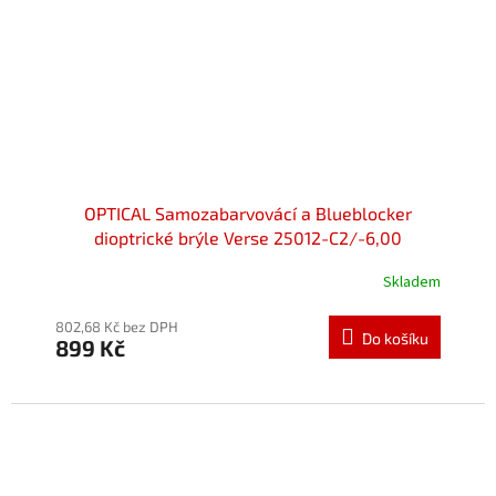
OPTICAL Samozabarvovácí a Blueblocker
dioptrické brýle Verse 25012-C2/-6,00
Skladem
Průměrné
hodnocení
produktu
802,68 Kč bez DPH
Do košíku
899 Kč
je
5,0
z
5
hvězdiček.