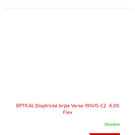
z
5
hvězdiček.
OPTICAL Dioptrické brýle Verse 19141S-C2 -6,00
Flex
Skladem