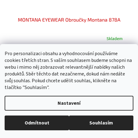
MONTANA EYEWEAR Obroučky Montana 878A
Skladem
Průměrné
hodnocení
produktu
624,11 Kč bez DPH
Pro personalizaci obsahu a vyhodnocování používáme
Do košíku
699 Kč
je
cookies třetích stran. S vaším souhlasem budeme schopni na
5,0
webu i mimo něj zobrazovat relevantnější nabídky našich
z
produktů. Sběr těchto dat nezačneme, dokud nám nedáte
5
svůj souhlas. Pokud chcete udělit souhlas, klikněte na
hvězdiček.
tlačítko "Souhlasím".
Nastavení
Odmítnout
Souhlasím