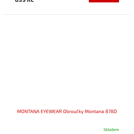
5,0
z
5
hvězdiček.
MONTANA EYEWEAR Obroučky Montana 878D
Skladem
Průměrné