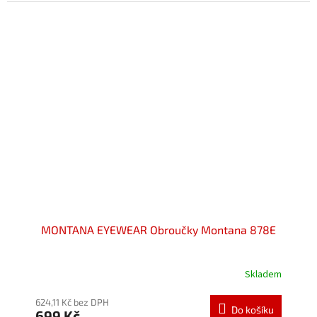
5
hvězdiček.
MONTANA EYEWEAR Obroučky Montana 878E
Skladem
Průměrné
hodnocení
produktu
624,11 Kč bez DPH
Do košíku
699 Kč
je