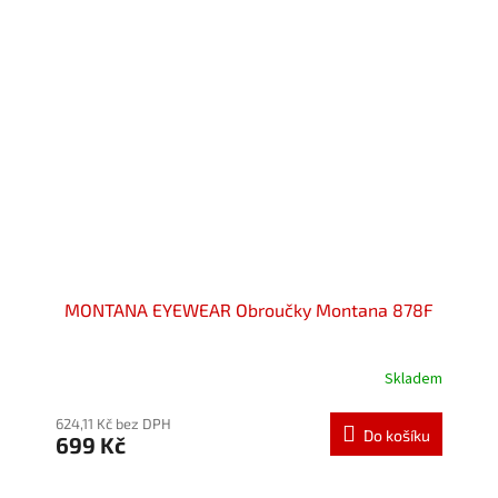
MONTANA EYEWEAR Obroučky Montana 878F
Skladem
Průměrné
hodnocení
produktu
624,11 Kč bez DPH
Do košíku
699 Kč
je
5,0
z