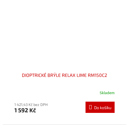
DIOPTRICKÉ BRÝLE RELAX LIME RM150C2
Skladem
Průměrné
hodnocení
produktu
1 421,43 Kč bez DPH
Do košíku
1 592 Kč
je
5,0
z
5