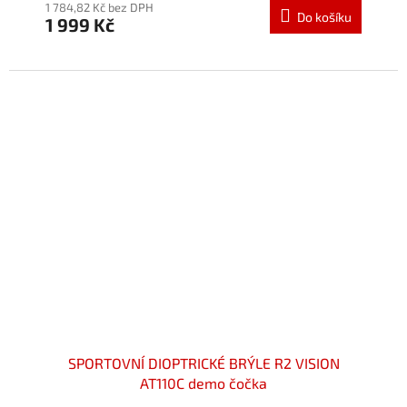
produktu
1 784,82 Kč bez DPH
Do košíku
1 999 Kč
je
5,0
z
5
hvězdiček.
SPORTOVNÍ DIOPTRICKÉ BRÝLE R2 VISION
AT110C demo čočka