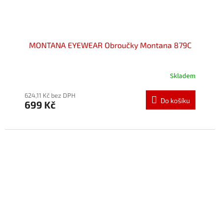
MONTANA EYEWEAR Obroučky Montana 879C
Skladem
Průměrné
hodnocení
produktu
624,11 Kč bez DPH
Do košíku
699 Kč
je
5,0
z
5
hvězdiček.