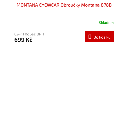
MONTANA EYEWEAR Obroučky Montana 878B
Skladem
Průměrné
hodnocení
produktu
624,11 Kč bez DPH
Do košíku
699 Kč
je
5,0
z
5
hvězdiček.