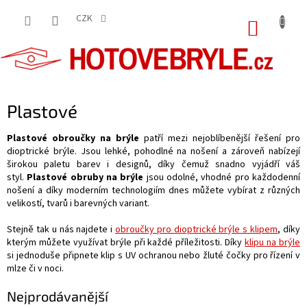
Přejít
na
CZK
NÁKUP
obsah
KOŠÍK
Plastové
Plastové obroučky na brýle
patří mezi nejoblíbenější řešení pro
dioptrické brýle. Jsou lehké, pohodlné na nošení a zároveň nabízejí
širokou paletu barev i designů, díky čemuž snadno vyjádří váš
styl.
Plastové obruby na brýle
jsou odolné, vhodné pro každodenní
nošení a díky moderním technologiím dnes můžete vybírat z různých
velikostí, tvarů i barevných variant.
Stejně tak u nás najdete i
obroučky pro dioptrické brýle s klipem
, díky
kterým můžete využívat brýle při každé příležitosti. Díky
klipu na brýle
si jednoduše připnete klip s UV ochranou nebo žluté čočky pro řízení v
mlze či v noci.
Nejprodávanější