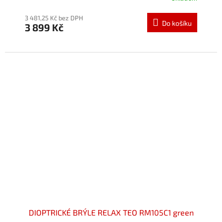
hodnocení
produktu
3 481,25 Kč bez DPH
Do košíku
3 899 Kč
je
5,0
z
5
hvězdiček.
DIOPTRICKÉ BRÝLE RELAX TEO RM105C1 green