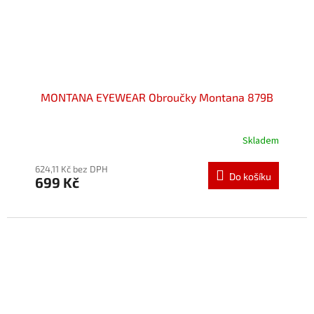
MONTANA EYEWEAR Obroučky Montana 879B
Skladem
Průměrné
hodnocení
produktu
624,11 Kč bez DPH
Do košíku
699 Kč
je
5,0
z
5
hvězdiček.