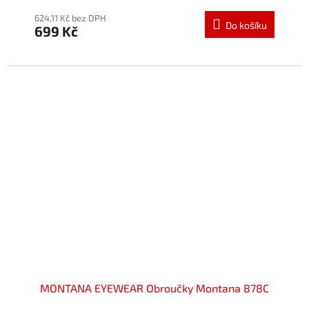
hodnocení
produktu
624,11 Kč bez DPH
Do košíku
699 Kč
je
5,0
z
5
hvězdiček.
MONTANA EYEWEAR Obroučky Montana 878C