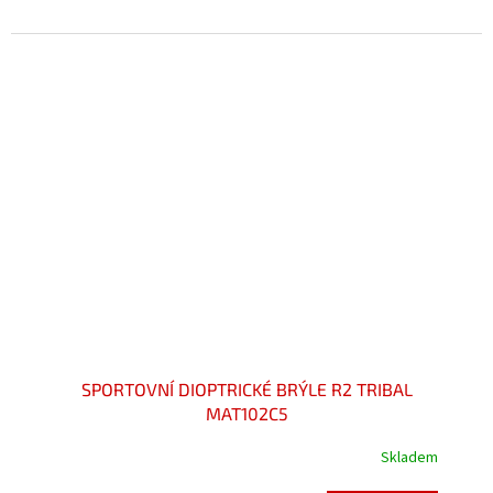
5,0
z
5
hvězdiček.
SPORTOVNÍ DIOPTRICKÉ BRÝLE R2 TRIBAL
MAT102C5
Skladem
Průměrné
hodnocení