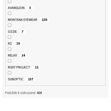
AVANGLION
3
MONTANA EYEWEAR
130
OZZIE
7
R2
19
RELAX
14
RUDY PROJECT
12
SUNOPTIC
237
Položek k zobrazení:
426
V
ý