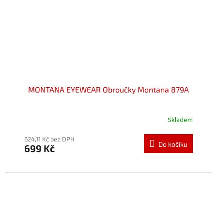
MONTANA EYEWEAR Obroučky Montana 879A
Skladem
Průměrné
hodnocení
produktu
624,11 Kč bez DPH
Do košíku
699 Kč
je
5,0
z
5
hvězdiček.