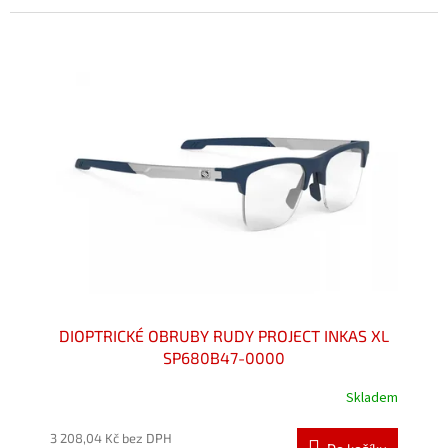
z
5
hvězdiček.
DIOPTRICKÉ OBRUBY RUDY PROJECT INKAS XL
SP680B47-0000
Skladem
Průměrné
hodnocení
produktu
3 208,04 Kč bez DPH