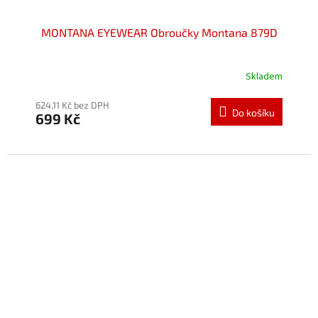
MONTANA EYEWEAR Obroučky Montana 879D
Skladem
Průměrné
hodnocení
produktu
624,11 Kč bez DPH
Do košíku
699 Kč
je
5,0
z
5
hvězdiček.