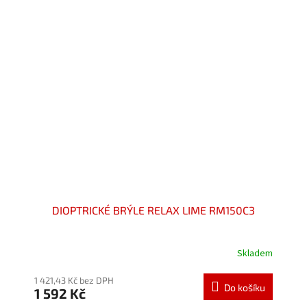
hvězdiček.
DIOPTRICKÉ BRÝLE RELAX LIME RM150C3
Skladem
Průměrné
hodnocení
produktu
1 421,43 Kč bez DPH
Do košíku
1 592 Kč
je