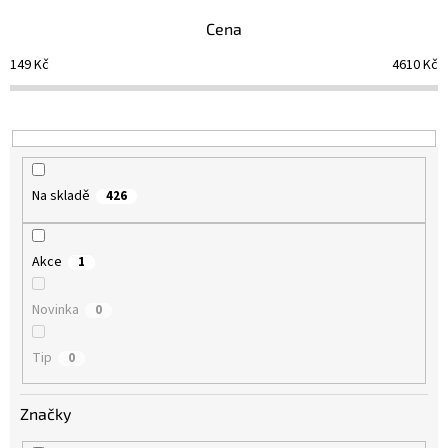
n
Cena
í
p
149
Kč
4610
Kč
r
o
d
u
k
t
Na skladě
426
ů
Akce
1
Novinka
0
Tip
0
Značky