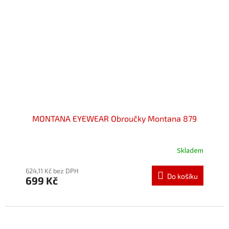
MONTANA EYEWEAR Obroučky Montana 879
Skladem
Průměrné
hodnocení
produktu
624,11 Kč bez DPH
Do košíku
699 Kč
je
5,0
z
5
hvězdiček.