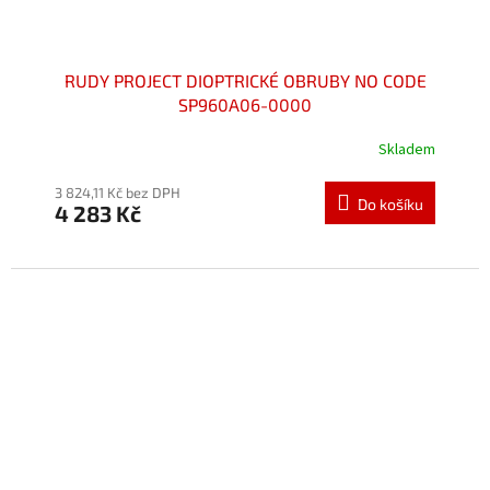
RUDY PROJECT DIOPTRICKÉ OBRUBY NO CODE
SP960A06-0000
Skladem
Průměrné
hodnocení
produktu
3 824,11 Kč bez DPH
Do košíku
4 283 Kč
je
5,0
z
5
hvězdiček.