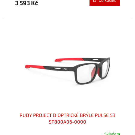
Do košíku
3 593 Kč
je
5,0
z
5
hvězdiček.
RUDY PROJECT DIOPTRICKÉ BRÝLE PULSE 53
SP800A06-0000
Skladem
Průměrné