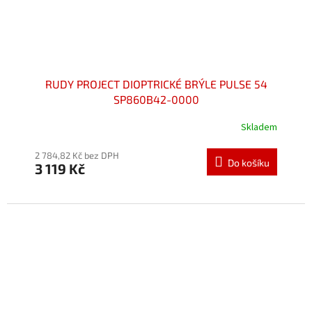
RUDY PROJECT DIOPTRICKÉ BRÝLE PULSE 54
SP860B42-0000
Skladem
Průměrné
hodnocení
produktu
2 784,82 Kč bez DPH
Do košíku
3 119 Kč
je
5,0
z
5
hvězdiček.