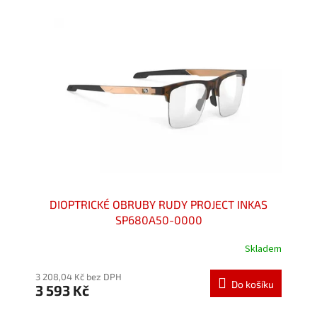
p
i
s
p
r
o
d
u
k
t
ů
DIOPTRICKÉ OBRUBY RUDY PROJECT INKAS
SP680A50-0000
Skladem
Průměrné
hodnocení
produktu
3 208,04 Kč bez DPH
Do košíku
3 593 Kč
je
5,0