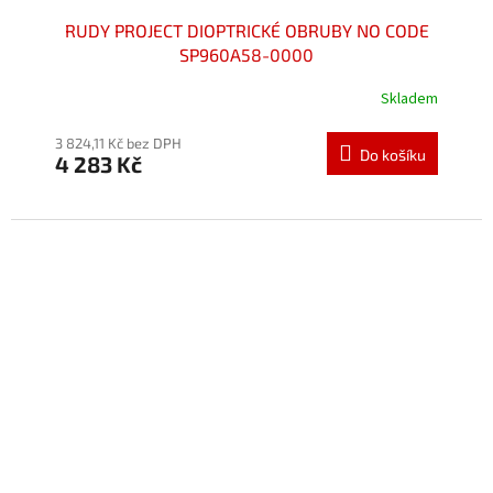
RUDY PROJECT DIOPTRICKÉ OBRUBY NO CODE
SP960A58-0000
Skladem
Průměrné
hodnocení
produktu
3 824,11 Kč bez DPH
Do košíku
4 283 Kč
je
5,0
z
5
hvězdiček.