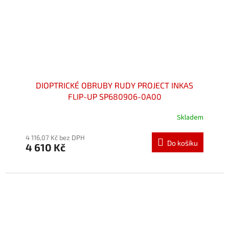
DIOPTRICKÉ OBRUBY RUDY PROJECT INKAS
FLIP-UP SP680906-0A00
Skladem
Průměrné
hodnocení
produktu
4 116,07 Kč bez DPH
Do košíku
4 610 Kč
je
5,0
z
5
hvězdiček.