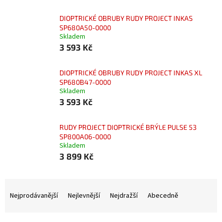
DIOPTRICKÉ OBRUBY RUDY PROJECT INKAS
SP680A50-0000
Skladem
3 593 Kč
DIOPTRICKÉ OBRUBY RUDY PROJECT INKAS XL
SP680B47-0000
Skladem
3 593 Kč
RUDY PROJECT DIOPTRICKÉ BRÝLE PULSE 53
SP800A06-0000
Skladem
3 899 Kč
Ř
a
Nejprodávanější
Nejlevnější
Nejdražší
Abecedně
z
e