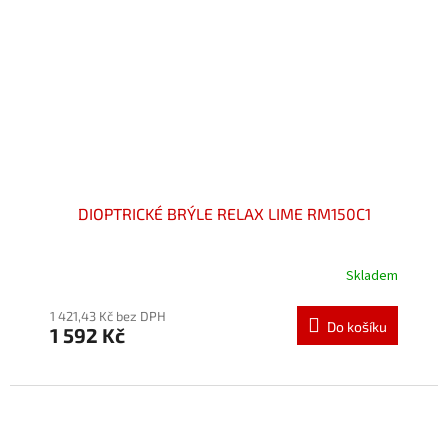
DIOPTRICKÉ BRÝLE RELAX LIME RM150C1
Skladem
Průměrné
hodnocení
produktu
1 421,43 Kč bez DPH
Do košíku
1 592 Kč
je
5,0
z
5
hvězdiček.