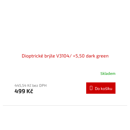
Dioptrické brýle V3104/ +5,50 dark green
Skladem
Průměrné
hodnocení
produktu
445,54 Kč bez DPH
Do košíku
499 Kč
je
5,0
z
5
hvězdiček.