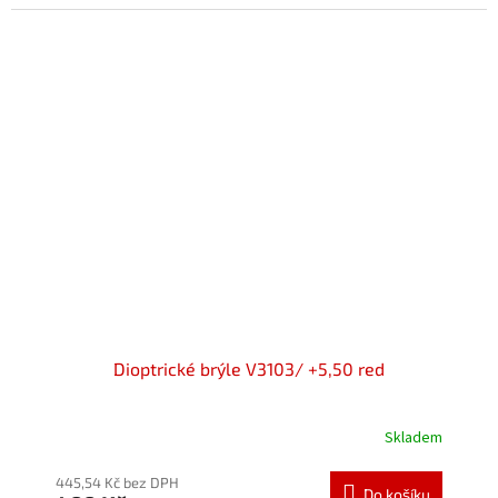
5
hvězdiček.
Dioptrické brýle V3103/ +5,50 red
Skladem
Průměrné
hodnocení
produktu
445,54 Kč bez DPH
Do košíku