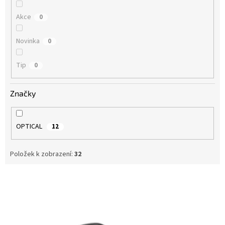
Akce
0
Novinka
0
Tip
0
Značky
OPTICAL
12
Položek k zobrazení:
32
V
ý
p
i
s