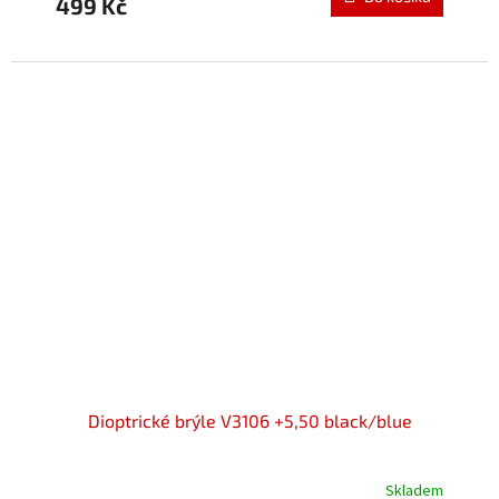
499 Kč
je
5,0
z
5
hvězdiček.
Dioptrické brýle V3106 +5,50 black/blue
Skladem
Průměrné