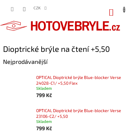
Přejít
na
CZK
NÁKUP
obsah
KOŠÍK
Dioptrické brýle na čtení +5,50
Nejprodávanější
OPTICAL Dioptrické brýle Blue-blocker Verse
24028-C1/ +5,50 Flex
Skladem
799 Kč
OPTICAL Dioptrické brýle Blue-blocker Verse
23106-C2/ +5,50
Skladem
799 Kč