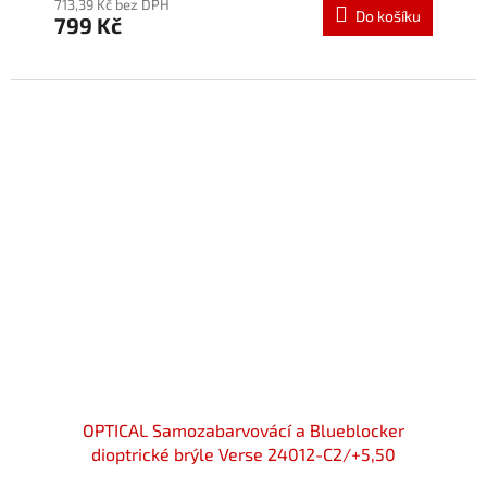
produktu
713,39 Kč bez DPH
Do košíku
799 Kč
je
5,0
z
5
hvězdiček.
OPTICAL Samozabarvovácí a Blueblocker
dioptrické brýle Verse 24012-C2/+5,50