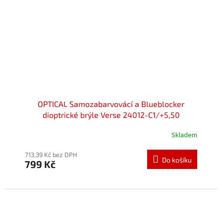
OPTICAL Samozabarvovácí a Blueblocker
dioptrické brýle Verse 24012-C1/+5,50
Skladem
Průměrné
hodnocení
produktu
713,39 Kč bez DPH
Do košíku
799 Kč
je
5,0
z
5
hvězdiček.