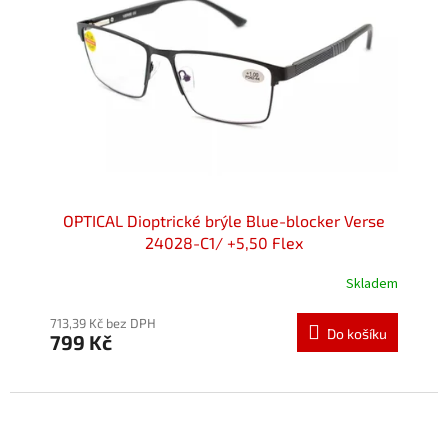
p
r
o
d
u
k
t
ů
OPTICAL Dioptrické brýle Blue-blocker Verse
24028-C1/ +5,50 Flex
Skladem
713,39 Kč bez DPH
Do košíku
799 Kč