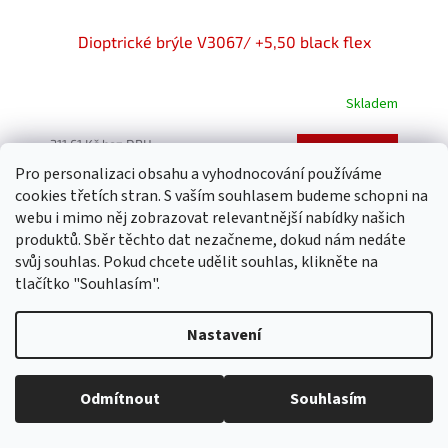
Dioptrické brýle V3067/ +5,50 black flex
Skladem
Průměrné
hodnocení
produktu
311,61 Kč bez DPH
Do košíku
349 Kč
je
Pro personalizaci obsahu a vyhodnocování používáme
5,0
cookies třetích stran. S vaším souhlasem budeme schopni na
z
webu i mimo něj zobrazovat relevantnější nabídky našich
5
produktů. Sběr těchto dat nezačneme, dokud nám nedáte
hvězdiček.
svůj souhlas. Pokud chcete udělit souhlas, klikněte na
tlačítko "Souhlasím".
Nastavení
Odmítnout
Souhlasím