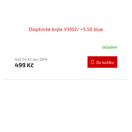
Dioptrické brýle V3102/ +5,50 blue
Skladem
Průměrné
hodnocení
produktu
445,54 Kč bez DPH
Do košíku
499 Kč
je
5,0
z
5
hvězdiček.