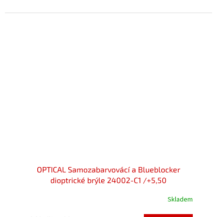
z
5
hvězdiček.
OPTICAL Samozabarvovácí a Blueblocker
dioptrické brýle 24002-C1 /+5,50
Skladem
Průměrné
hodnocení