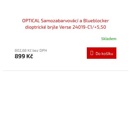
OPTICAL Samozabarvovácí a Blueblocker
dioptrické brýle Verse 24019-C1/+5,50
Skladem
Průměrné
hodnocení
produktu
802,68 Kč bez DPH
Do košíku
899 Kč
je
5,0
z
5
hvězdiček.