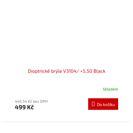
Dioptrické brýle V3104/ +5,50 Black
Skladem
Průměrné
hodnocení
produktu
445,54 Kč bez DPH
Do košíku
499 Kč
je
5,0
z
5
hvězdiček.