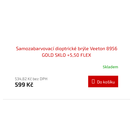
Samozabarvovací dioptrické brýle Veeton 8956
GOLD SKLO +5,50 FLEX
Skladem
Průměrné
hodnocení
produktu
534,82 Kč bez DPH
Do košíku
599 Kč
je
5,0
z
5
hvězdiček.