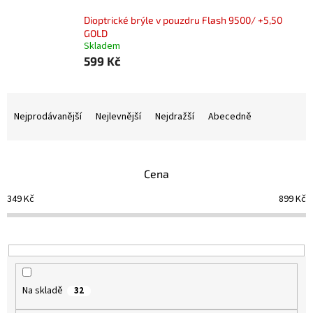
Dioptrické brýle v pouzdru Flash 9500/ +5,50
GOLD
Skladem
599 Kč
Ř
a
Nejprodávanější
Nejlevnější
Nejdražší
Abecedně
z
e
n
Cena
í
p
349
Kč
899
Kč
r
o
d
u
k
t
Na skladě
32
ů