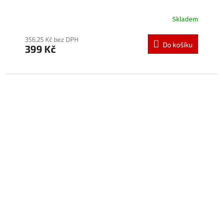
Skladem
Průměrné
hodnocení
produktu
356,25 Kč bez DPH
Do košíku
399 Kč
je
5,0
z
5
hvězdiček.