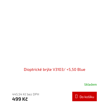
Dioptrické brýle V3103/ +5,50 Blue
Skladem
Průměrné
hodnocení
produktu
445,54 Kč bez DPH
Do košíku
499 Kč
je
5,0
z