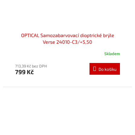
OPTICAL Samozabarvovací dioptrické brýle
Verse 24010-C3/+5,50
Skladem
Průměrné
hodnocení
produktu
713,39 Kč bez DPH
Do košíku
799 Kč
je
5,0
z
5
hvězdiček.