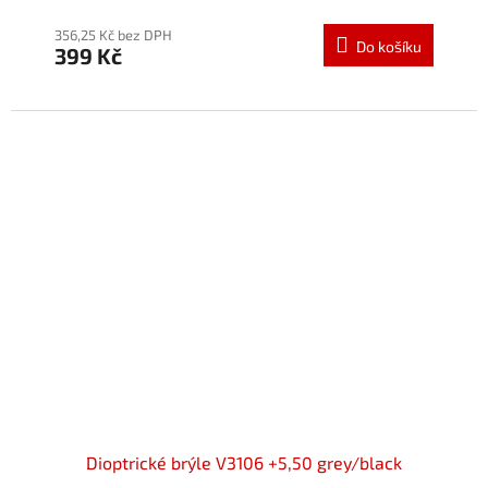
hodnocení
produktu
356,25 Kč bez DPH
Do košíku
399 Kč
je
5,0
z
5
hvězdiček.
Dioptrické brýle V3106 +5,50 grey/black