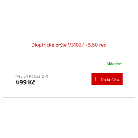
Dioptrické brýle V3102/ +5,50 red
Skladem
Průměrné
hodnocení
produktu
445,54 Kč bez DPH
Do košíku
499 Kč
je
5,0
z
5
hvězdiček.