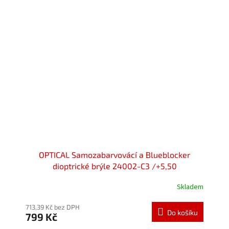
OPTICAL Samozabarvovácí a Blueblocker
dioptrické brýle 24002-C3 /+5,50
Skladem
Průměrné
hodnocení
produktu
713,39 Kč bez DPH
Do košíku
799 Kč
je
5,0