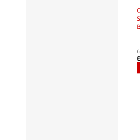
S
B
b
6