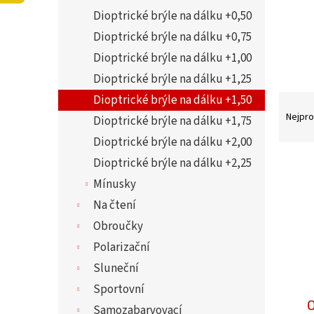
í
Dioptrické brýle na dálku +0,50
p
a
Dioptrické brýle na dálku +0,75
n
Dioptrické brýle na dálku +1,00
e
Dioptrické brýle na dálku +1,25
l
Ř
Dioptrické brýle na dálku +1,50
a
Nejpro
Dioptrické brýle na dálku +1,75
z
Dioptrické brýle na dálku +2,00
e
V
Dioptrické brýle na dálku +2,25
n
ý
Mínusky
í
p
p
Na čtení
i
r
Obroučky
s
o
Polarizační
p
d
r
Sluneční
u
o
Sportovní
k
d
O
t
Samozabarvovací