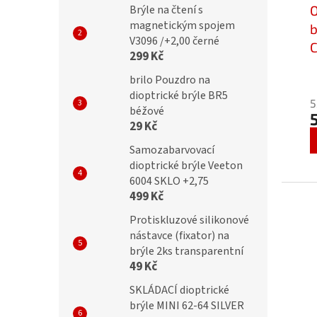
O
Brýle na čtení s
magnetickým spojem
b
V3096 /+2,00 černé
C
299 Kč
brilo Pouzdro na
dioptrické brýle BR5
5
béžové
29 Kč
Samozabarvovací
dioptrické brýle Veeton
6004 SKLO +2,75
499 Kč
Protiskluzové silikonové
nástavce (fixator) na
brýle 2ks transparentní
49 Kč
SKLÁDACÍ dioptrické
brýle MINI 62-64 SILVER