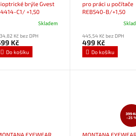
ioptrické brýle Gvest
pro práci u počítače
4414-C1/ +1,50
REB540-B/+1,50
black/brown flex
Skladem
Skla
Průměrné
hodnocení
34,82 Kč bez DPH
445,54 Kč bez DPH
produktu
599 Kč
499 Kč
je
Do košíku
Do košíku
5,0
z
5
hvězdiček.
399 K
–25 
MONTANA EYEWEAR
MONTANA EYEWEA