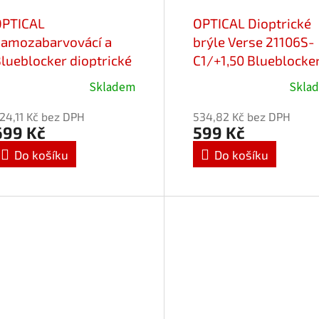
OPTICAL
OPTICAL Dioptrické
amozabarvovácí a
brýle Verse 21106S-
lueblocker dioptrické
C1/+1,50 Blueblocke
rýle 25701-C2/+1,50
Skladem
Skla
24,11 Kč bez DPH
534,82 Kč bez DPH
699 Kč
599 Kč
Do košíku
Do košíku