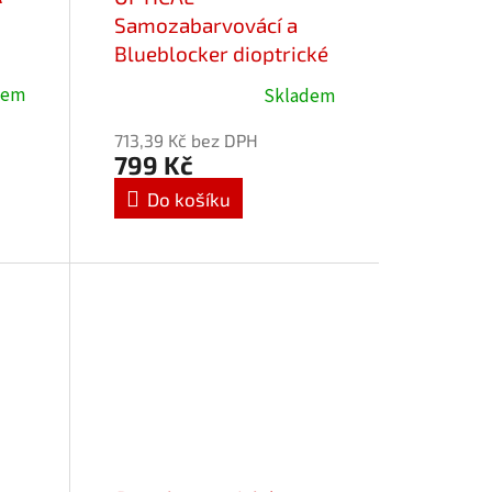
Samozabarvovácí a
Blueblocker dioptrické
brýle Favori 25714-
dem
Skladem
C1/+1,50
713,39 Kč bez DPH
799 Kč
Do košíku