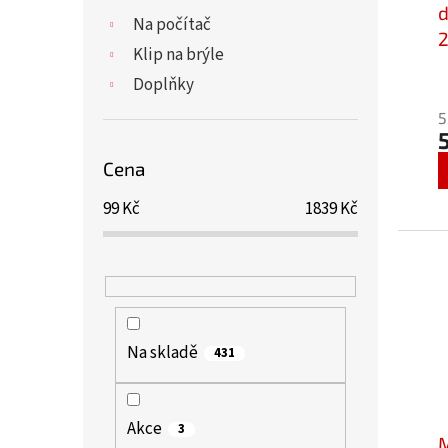
u
d
ů
Na počítač
k
2
Klip na brýle
t
ů
Doplňky
5
Cena
99
Kč
1839
Kč
Na skladě
431
Akce
3