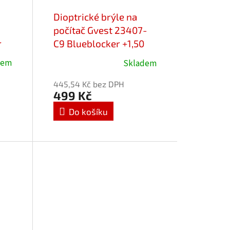
Dioptrické brýle na
počítač Gvest 23407-
r
C9 Blueblocker +1,50
dem
Skladem
445,54 Kč bez DPH
499 Kč
Do košíku