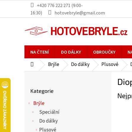
Přejít
+420 776 222 271 (9:00-
na
16:30)
hotovebryle@gmail.com
obsah
NA ČTENÍ
DO DÁLKY
OBROUČKY
N
Brýle
Do dálky
Plusové
Domů
P
Dio
o
Přeskočit
s
Kategorie
kategorie
Nejp
t
r
Brýle
a
Speciální
n
Do dálky
n
Plusové