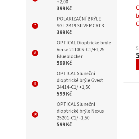
+2,00
O
399 Kč
b
POLARIZAČNÍ BRÝLE
C
SGL.2B19 SILVER CAT.3
399 Kč
OPTICAL Dioptrické brýle
5
Verse 21100S-C1/+1,25
Blueblocker
599 Kč
OPTICAL Sluneční
dioptrické brýle Gvest
24414-C1/ +1,50
599 Kč
OPTICAL Sluneční
dioptrické brýle Nexus
25201-C1/ -1,50
599 Kč