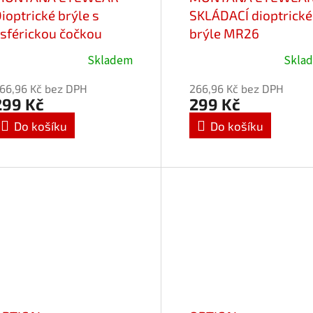
ioptrické brýle s
SKLÁDACÍ dioptrické
sférickou čočkou
brýle MR26
zatmavené MR19S
BLACK+1,50
Skladem
Skla
růměrné
Průměrné
1,50
odnocení
hodnocení
66,96 Kč bez DPH
266,96 Kč bez DPH
roduktu
produktu
299 Kč
299 Kč
e
je
Do košíku
Do košíku
,0
5,0
z
5
vězdiček.
hvězdiček.