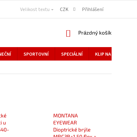
Velikost textu
CZK
Přihlášení
NÁKUPNÍ
Prázdný košík
KOŠÍK
NEČNÍ
SPORTOVNÍ
SPECIÁLNÍ
KLIP NA BRÝLE
cké
MONTANA
i u
EYEWEAR
540-
Dioptrické brýle
MRC3B+1,50 flex +