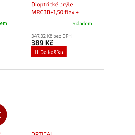
Dioptrické brýle
MRC3B+1,50 flex +
polarizační klip MRC-
dem
Skladem
Průměrné
3B Cat.3
hodnocení
347,32 Kč bez DPH
produktu
389 Kč
je
Do košíku
5,0
z
5
hvězdiček.
č
%
R
OPTICAL