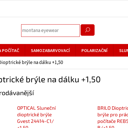
A POČÍTAČ
SAMOZABARVOVACÍ
POLARIZAČNÍ
SLU
Dioptrické brýle na dálku +1,50
ptrické brýle na dálku +1,50
rodávanější
OPTICAL Sluneční
BRILO Dioptri
dioptrické brýle
brýle pro prác
Gvest 24414-C1/
počítače REB
+1,50
B/+1,50