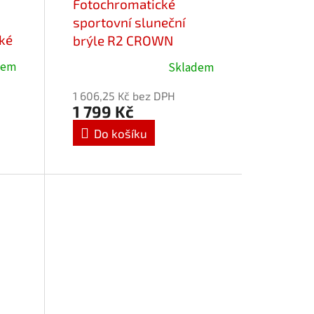
Fotochromatické
sportovní sluneční
cké
brýle R2 CROWN
AT078A1/1,5 Cat.0-3
dem
Skladem
1 606,25 Kč bez DPH
1 799 Kč
Do košíku