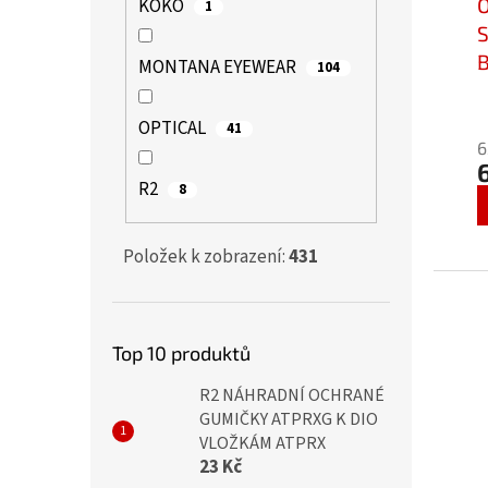
KOKO
1
S
B
MONTANA EYEWEAR
104
b
C
OPTICAL
41
6
R2
8
Položek k zobrazení:
431
Top 10 produktů
R2 NÁHRADNÍ OCHRANÉ
GUMIČKY ATPRXG K DIO
VLOŽKÁM ATPRX
23 Kč