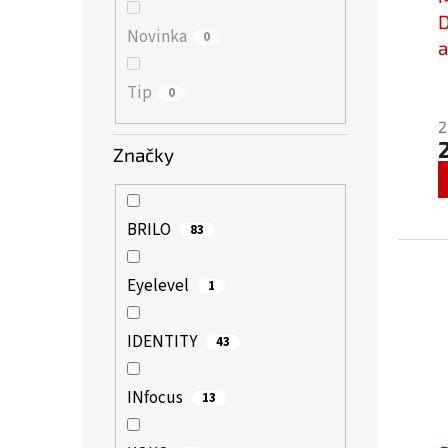
D
Novinka
0
a
P
Tip
0
+
h
2
p
Značky
j
5
z
5
BRILO
83
h
Eyelevel
1
IDENTITY
43
INfocus
13