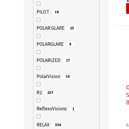
j
5
PILOT
10
z
5
POLAR GLARE
25
h
POLARGLARE
9
POLARIZED
17
PolarVision
14
R2
257
S
B
ReflexxVisions
b
1
RELAX
6
336