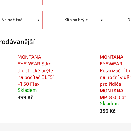
Na počítač
Klip na brýle
D
rodávanější
MONTANA
MONTANA
EYEWEAR Slim
EYEWEAR
dioptrické brýle
Polarizační br
na počítač BLF51
na noční vidě
+1,50 Flex
pro řidiče
Skladem
MONTANA
399 Kč
MP183C Cat.1
Skladem
399 Kč