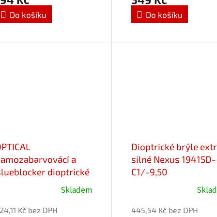
e
je
Do košíku
Do košíku
,0
5,0
z
5
vězdiček.
hvězdiček.
OPTICAL
Dioptrické brýle ext
amozabarvovácí a
silné Nexus 19415D-
lueblocker dioptrické
C1/-9,50
rýle 25701-C2/+2,00
Skladem
Skla
24,11 Kč bez DPH
445,54 Kč bez DPH