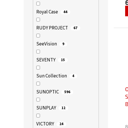
Royal Case
44
RUDY PROJECT
67
SeeVision
9
SEVENTY
15
Sun Collection
4
SUNOPTIC
596
S
B
SUNPLAY
12
b
C
VICTORY
24
8