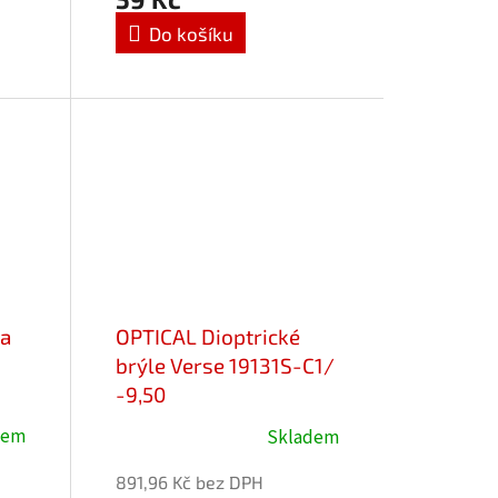
je
Do košíku
5,0
z
5
hvězdiček.
ra
OPTICAL Dioptrické
brýle Verse 19131S-C1/
-9,50
dem
Skladem
891,96 Kč bez DPH