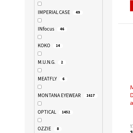
j
5
IMPERIAL CASE
49
z
5
h
INfocus
46
KOKO
14
M.U.N.G.
2
MEATFLY
6
D
MONTANA EYEWEAR
1617
a
M
OPTICAL
1452
P
h
1
OZZIE
p
8