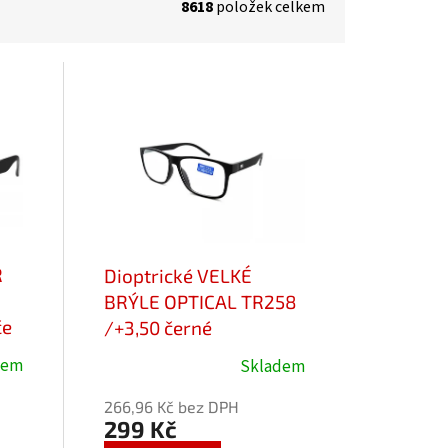
8618
položek celkem
R
Dioptrické VELKÉ
BRÝLE OPTICAL TR258
če
/+3,50 černé
dem
Skladem
Průměrné
hodnocení
266,96 Kč bez DPH
produktu
299 Kč
je