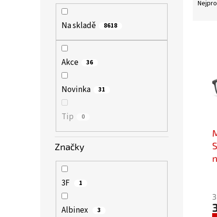
a
Nejpro
z
Na skladě
e
8618
V
n
ý
í
p
Akce
p
36
i
r
s
o
Novinka
31
p
d
r
u
Tip
0
o
k
d
t
u
S
Značky
ů
k
n
t
F
P
ů
3F
1
h
3
p
Albinex
3
j