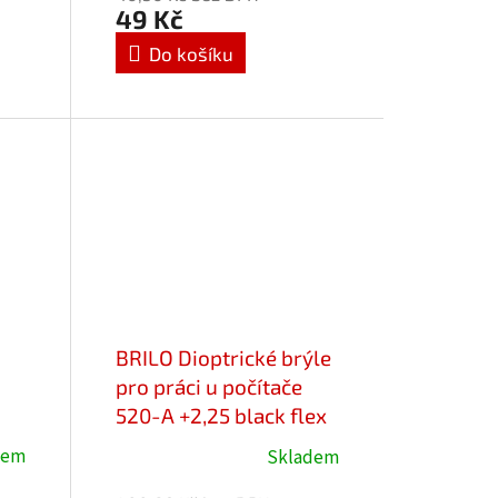
produktu
49 Kč
je
Do košíku
5,0
z
5
hvězdiček.
BRILO Dioptrické brýle
pro práci u počítače
520-A +2,25 black flex
dem
Skladem
Průměrné
hodnocení