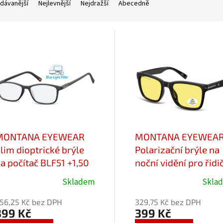
dávanější
Nejlevnější
Nejdražší
Abecedně
MONTANA EYEWEAR
MONTANA EYEWEA
lim dioptrické brýle
Polarizační brýle na
a počítač BLF51 +1,50
noční vidění pro řidi
lex
MONTANA MP183C
Skladem
Skla
růměrné
Průměrné
Cat.1
odnocení
hodnocení
56,25 Kč bez DPH
329,75 Kč bez DPH
roduktu
produktu
399 Kč
399 Kč
e
je