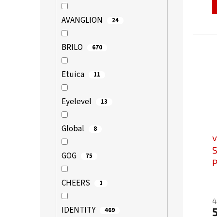
5
z
AVANGLION
24
5
h
BRILO
670
Etuica
11
Eyelevel
13
Global
8
v
GOG
75
P
CHEERS
P
1
h
4
p
IDENTITY
469