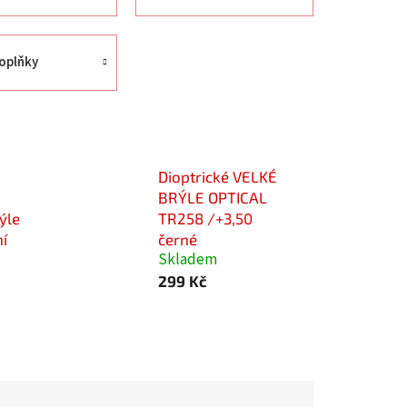
oplňky
Dioptrické VELKÉ
BRÝLE OPTICAL
ýle
TR258 /+3,50
ní
černé
Skladem
299 Kč