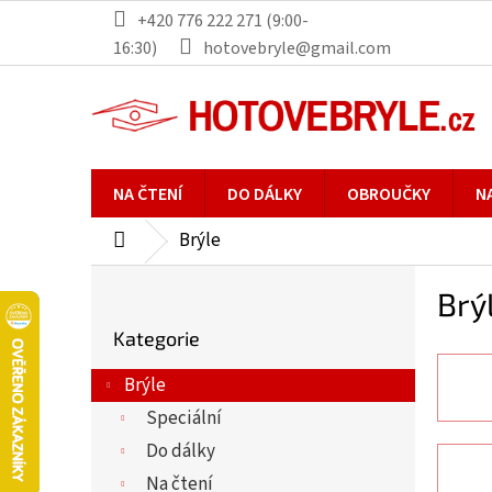
Přejít
+420 776 222 271 (9:00-
na
16:30)
hotovebryle@gmail.com
obsah
NA ČTENÍ
DO DÁLKY
OBROUČKY
N
Brýle
Domů
P
Brý
o
Přeskočit
s
Kategorie
kategorie
t
r
Brýle
a
Speciální
n
Do dálky
n
Na čtení