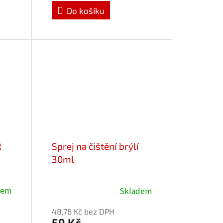
je
Do košíku
5,0
z
5
hvězdiček.
R
Sprej na čištění brýlí
30ml
dem
Skladem
Průměrné
hodnocení
48,76 Kč bez DPH
produktu
59 Kč