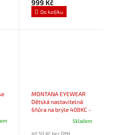
999 Kč
Do košíku
se
MONTANA EYEWEAR
Dětská nastavitelná
šňůra na brýle 408KC -
růžová
dem
Skladem
Průměrné
hodnocení
40,50 Kč bez DPH