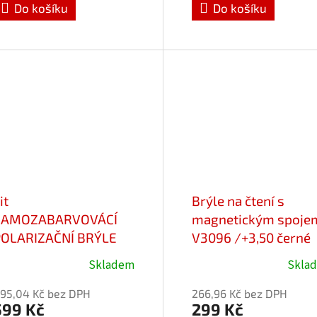
Do košíku
Do košíku
,0
5,0
z
5
vězdiček.
hvězdiček.
it
Brýle na čtení s
SAMOZABARVOVÁCÍ
magnetickým spoje
POLARIZAČNÍ BRÝLE
V3096 /+3,50 černé
2552 Cat.1-3
Skladem
Skla
růměrné
Průměrné
odnocení
hodnocení
95,04 Kč bez DPH
266,96 Kč bez DPH
roduktu
produktu
599 Kč
299 Kč