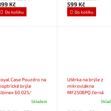
899 Kč
599 Kč
Do košíku
Do košíku
oyal Case Pouzdro na
Utěrka na brýle z
ioptrické brýle
mikrovlákna
lbinex 60 025/
MF250BPQ černá
č.ut.15x18
18x15cm
Skladem
Skla
růměrné
Průměrné
odnocení
hodnocení