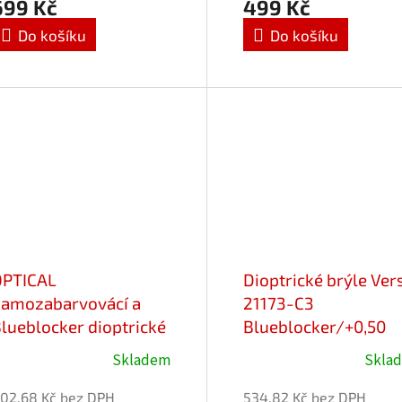
699 Kč
499 Kč
Do košíku
Do košíku
OPTICAL
Dioptrické brýle Ver
amozabarvovácí a
21173-C3
lueblocker dioptrické
Blueblocker/+0,50
rýle Favori 25713-
Skladem
Skla
2/-5,00
02,68 Kč bez DPH
534,82 Kč bez DPH