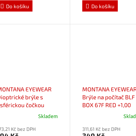
e
je
Do košíku
Do košíku
,0
5,0
z
5
vězdiček.
hvězdiček.
MONTANA EYEWEAR
MONTANA EYEWEA
ioptrické brýle s
Brýle na počítač BLF
sférickou čočkou
BOX 67F RED +1,00
R15 +2,50
Skladem
Skla
růměrné
Průměrné
odnocení
hodnocení
73,21 Kč bez DPH
311,61 Kč bez DPH
roduktu
produktu
194 Kč
349 Kč