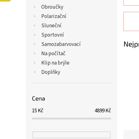
í
Obroučky
p
a
Polarizační
n
Sluneční
e
Sportovní
l
Nejp
Samozabarvovací
Na počítač
Klip na brýle
Doplňky
Cena
15
Kč
4899
Kč
Ř