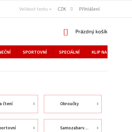
Velikost textu
CZK
Přihlášení
NÁKUPNÍ
Prázdný košík
KOŠÍK
NEČNÍ
SPORTOVNÍ
SPECIÁLNÍ
KLIP NA BRÝLE
a čtení
Obroučky
portovní
Samozabarvovací