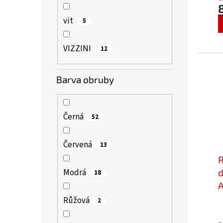
vit
5
VIZZINI
12
Barva obruby
Černá
52
Červená
13
R
Modrá
d
18
A
v
Růžová
2
P
h