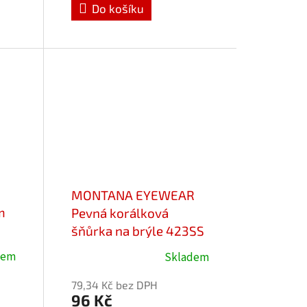
Do košíku
5,0
z
5
hvězdiček.
MONTANA EYEWEAR
m
Pevná korálková
šňůrka na brýle 423SS
- bělorůžová
dem
Skladem
Průměrné
hodnocení
79,34 Kč bez DPH
produktu
96 Kč