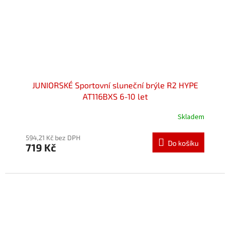
JUNIORSKÉ Sportovní sluneční brýle R2 HYPE
AT116BXS 6-10 let
Skladem
Průměrné
hodnocení
produktu
594,21 Kč bez DPH
Do košíku
719 Kč
je
5,0
z
5
hvězdiček.