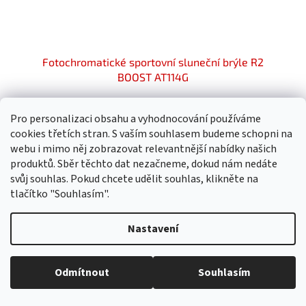
Fotochromatické sportovní sluneční brýle R2
BOOST AT114G
Skladem
Průměrné
Pro personalizaci obsahu a vyhodnocování používáme
hodnocení
produktu
1 784,30 Kč bez DPH
cookies třetích stran. S vaším souhlasem budeme schopni na
Do košíku
2 159 Kč
je
webu i mimo něj zobrazovat relevantnější nabídky našich
5,0
produktů. Sběr těchto dat nezačneme, dokud nám nedáte
z
svůj souhlas. Pokud chcete udělit souhlas, klikněte na
5
tlačítko "Souhlasím".
hvězdiček.
Nastavení
Odmítnout
Souhlasím