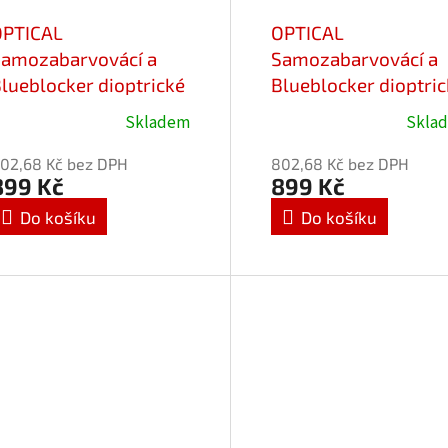
OPTICAL
OPTICAL
amozabarvovácí a
Samozabarvovácí a
lueblocker dioptrické
Blueblocker dioptri
rýle Favori 25713-
brýle Verse 25012-
Skladem
Skla
Průměrné
3/-2,50
C1/-2,75
hodnocení
02,68 Kč bez DPH
802,68 Kč bez DPH
produktu
899 Kč
899 Kč
je
Do košíku
Do košíku
5,0
z
5
hvězdiček.