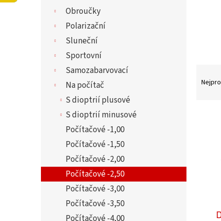
í
Obroučky
p
a
Polarizační
n
Sluneční
e
Sportovní
l
Ř
Samozabarvovací
a
Nejpro
Na počítač
z
S dioptrií plusové
e
V
S dioptrií minusové
n
ý
Počítačové -1,00
í
p
p
Počítačové -1,50
i
r
Počítačové -2,00
s
o
Počítačové -2,50
p
d
r
Počítačové -3,00
u
o
Počítačové -3,50
k
d
D
t
Počítačové -4,00