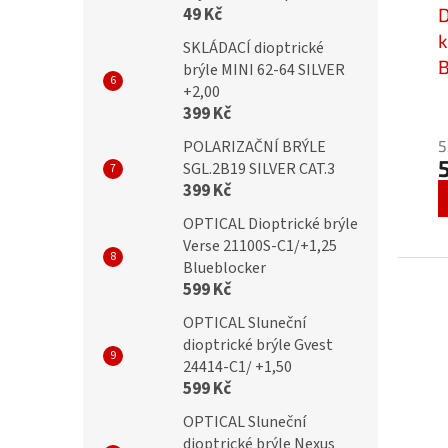
D
49 Kč
k
SKLÁDACÍ dioptrické
B
brýle MINI 62-64 SILVER
2
+2,00
399 Kč
5
POLARIZAČNÍ BRÝLE
SGL.2B19 SILVER CAT.3
399 Kč
OPTICAL Dioptrické brýle
Verse 21100S-C1/+1,25
Blueblocker
599 Kč
OPTICAL Sluneční
dioptrické brýle Gvest
24414-C1/ +1,50
599 Kč
OPTICAL Sluneční
dioptrické brýle Nexus