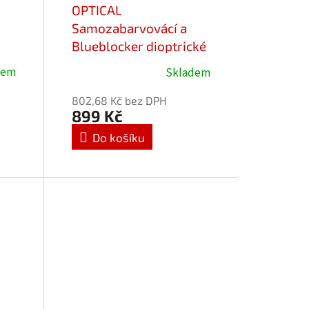
OPTICAL
Samozabarvovácí a
Blueblocker dioptrické
brýle Favori 25713-
dem
Skladem
C1/-2,50
802,68 Kč bez DPH
899 Kč
Do košíku