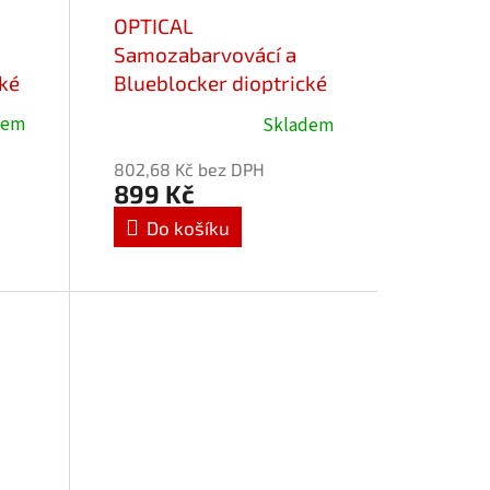
OPTICAL
Samozabarvovácí a
cké
Blueblocker dioptrické
brýle Favori 25713-
dem
Skladem
C3/-2,75
802,68 Kč bez DPH
899 Kč
Do košíku