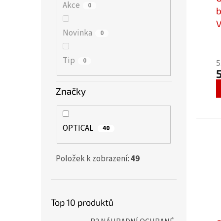
Akce
0
b
V
Novinka
0
B
Tip
0
5
Značky
OPTICAL
40
Položek k zobrazení:
49
Top 10 produktů