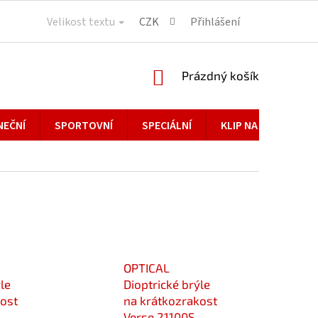
Velikost textu
CZK
Přihlášení
NÁKUPNÍ
Prázdný košík
KOŠÍK
NEČNÍ
SPORTOVNÍ
SPECIÁLNÍ
KLIP NA BRÝLE
OPTICAL
le
Dioptrické brýle
kost
na krátkozrakost
-
Verse 21100S-