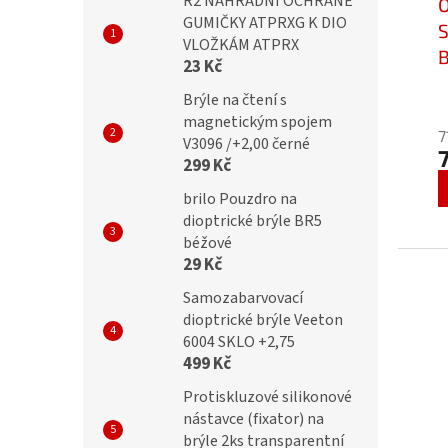
R2 NÁHRADNÍ OCHRANÉ
GUMIČKY ATPRXG K DIO
S
VLOŽKÁM ATPRX
B
23 Kč
b
Brýle na čtení s
C
magnetickým spojem
7
V3096 /+2,00 černé
299 Kč
brilo Pouzdro na
dioptrické brýle BR5
béžové
29 Kč
Samozabarvovací
dioptrické brýle Veeton
6004 SKLO +2,75
499 Kč
Protiskluzové silikonové
nástavce (fixator) na
brýle 2ks transparentní