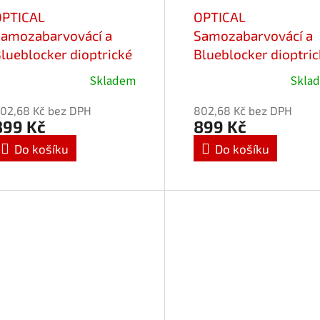
OPTICAL
OPTICAL
amozabarvovácí a
Samozabarvovácí a
lueblocker dioptrické
Blueblocker dioptri
rýle Favori 25713-
brýle Favori 25713-
Skladem
Skla
2/-2,75
C2/-2,50
02,68 Kč bez DPH
802,68 Kč bez DPH
899 Kč
899 Kč
Do košíku
Do košíku