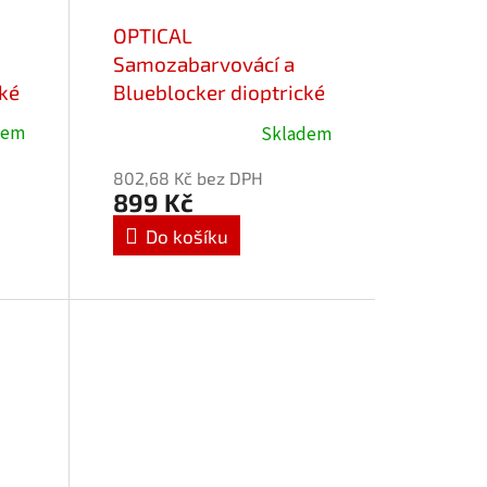
OPTICAL
Samozabarvovácí a
cké
Blueblocker dioptrické
brýle Verse 25012-
dem
Skladem
Průměrné
C1/-2,50
hodnocení
802,68 Kč bez DPH
produktu
899 Kč
je
Do košíku
5,0
z
5
hvězdiček.