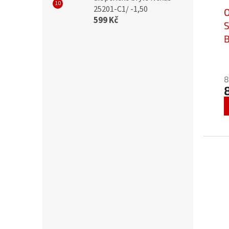
25201-C1/ -1,50
599 Kč
S
B
b
C
8