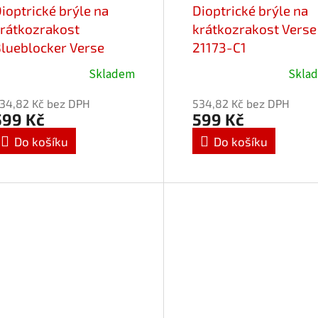
ioptrické brýle na
Dioptrické brýle na
rátkozrakost
krátkozrakost Verse
lueblocker Verse
21173-C1
4007-C1 / -2,75 Flex
Blueblocker/-2,50
Skladem
Skla
34,82 Kč bez DPH
534,82 Kč bez DPH
599 Kč
599 Kč
Do košíku
Do košíku