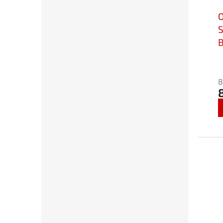
S
B
b
C
8