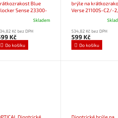
rátkozrakost Blue
brýle na krátkozrak
locker Sense 23300-
Verse 21100S-C2/-2
1 / -2,75 Flex
Blueblocker
Skladem
Skla
34,82 Kč bez DPH
534,82 Kč bez DPH
599 Kč
599 Kč
Do košíku
Do košíku
PTICAL Dioptrické
Dioptrické brýle na