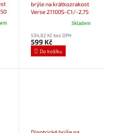
ost
brýle na krátkozrakost
,50
Verse 21100S-C1/-2,75
Blueblocker
dem
Skladem
534,82 Kč bez DPH
599 Kč
Do košíku
Dioptrické brýle na