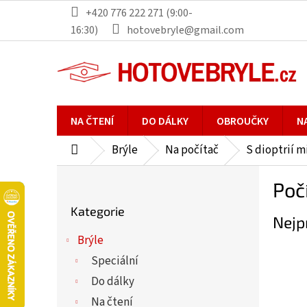
Přejít
+420 776 222 271 (9:00-
na
16:30)
hotovebryle@gmail.com
obsah
NA ČTENÍ
DO DÁLKY
OBROUČKY
N
Brýle
Na počítač
S dioptrií 
Domů
P
Poč
o
Přeskočit
s
Kategorie
kategorie
Nejp
t
r
Brýle
a
Speciální
n
Do dálky
n
Na čtení