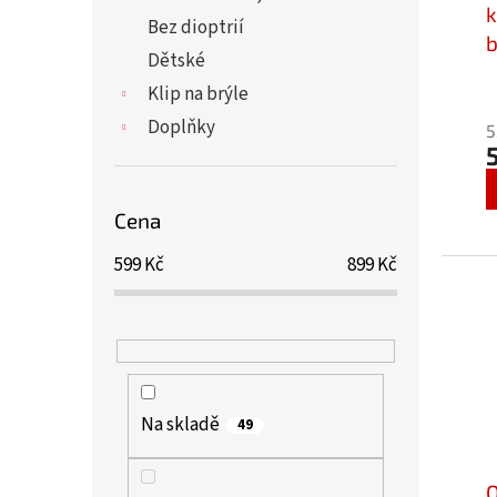
u
k
ů
Bez dioptrií
k
b
Dětské
t
C
ů
Klip na brýle
Doplňky
5
Cena
599
Kč
899
Kč
Na skladě
49
O