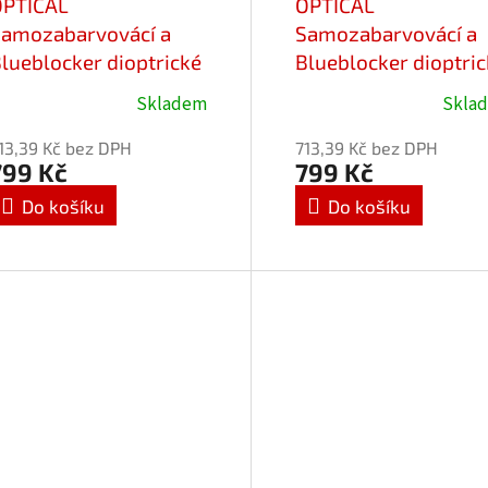
OPTICAL
OPTICAL
amozabarvovácí a
Samozabarvovácí a
lueblocker dioptrické
Blueblocker dioptri
rýle Favori 25714-
brýle Favori 25714-
Skladem
Skla
1/-2,75
C1/-2,50
13,39 Kč bez DPH
713,39 Kč bez DPH
799 Kč
799 Kč
Do košíku
Do košíku