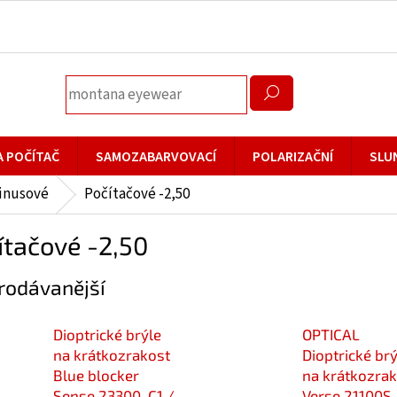
A POČÍTAČ
SAMOZABARVOVACÍ
POLARIZAČNÍ
SLU
minusové
Počítačové -2,50
ítačové -2,50
rodávanější
Dioptrické brýle
OPTICAL
na krátkozrakost
Dioptrické brý
Blue blocker
na krátkozra
Sense 23300-C1 /
Verse 21100S