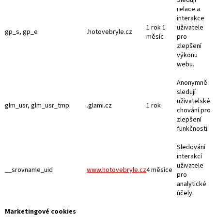
Sledují
relace a
interakce
1 rok 1
uživatele
gp_s, gp_e
.hotovebryle.cz
měsíc
pro
zlepšení
výkonu
webu.
Anonymně
sledují
uživatelské
glm_usr, glm_usr_tmp
.glami.cz
1 rok
chování pro
zlepšení
funkčnosti.
Sledování
interakcí
uživatele
__srovname_uid
www.hotovebryle.cz
4 měsíce
pro
analytické
účely.
Marketingové cookies