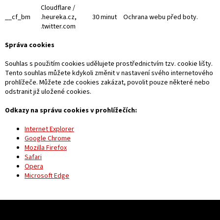
Cloudflare /
__cf_bm
.heureka.cz,
30 minut
Ochrana webu před boty.
.twitter.com
Správa cookies
Souhlas s použitím cookies udělujete prostřednictvím tzv. cookie lišty.
Tento souhlas můžete kdykoli změnit v nastavení svého internetového
prohlížeče. Můžete zde cookies zakázat, povolit pouze některé nebo
odstranit již uložené cookies.
Odkazy na správu cookies v prohlížečích:
Internet Explorer
Google Chrome
Mozilla Firefox
Safari
Opera
Microsoft Edge
Z
á