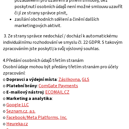
požadavkem pro uzavření a plnění smlouvy, bez
poskytnutí osobních údajů není možné smlouvu uzavřít
či jí ze strany správce plnit,
zasílání obchodních sdělení a činění dalších
marketingových aktivit.
3. Ze strany správce nedochází / dochází k automatickému
individuálnímu rozhodování ve smyslu čl. 22 GDPR. S takovým
zpracováním jste poskytl/a svůj výslovný souhlas.
4.Předání osobních údajů třetím stranám
Osobní údaje mohou být předány třetím stranám pro účely
zpracování:
o
Dopravci a výdejní místa
:
Zásilkovna
,
GLS
o
Platební brány
:
ComGate Payments
o
E-mailový nástroj
:
ECOMAIL.CZ
o
Marketing a analytika
:
o
Google LLC
o
Seznam.cz, a.s.
o
Facebook/Meta Platforms, Inc.
o
Heureka.cz