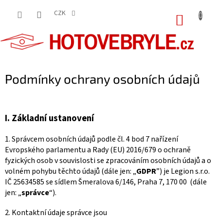
Přejít
na
CZK
NÁKUP
obsah
KOŠÍK
Podmínky ochrany osobních údajů
I.
Základní ustanovení
1. Správcem osobních údajů podle čl. 4 bod 7 nařízení
Evropského parlamentu a Rady (EU) 2016/679 o ochraně
fyzických osob v souvislosti se zpracováním osobních údajů a o
volném pohybu těchto údajů (dále jen: „
GDPR
”) je Legion s.r.o.
IČ 25634585 se sídlem Šmeralova 6/146, Praha 7, 170 00 (dále
jen: „
správce
“).
2. Kontaktní údaje správce jsou