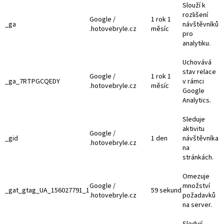
Slouží k
rozlišení
Google /
1 rok 1
_ga
návštěvníků
.hotovebryle.cz
měsíc
pro
analytiku.
Uchovává
stav relace
Google /
1 rok 1
_ga_7RTPGCQEDY
v rámci
.hotovebryle.cz
měsíc
Google
Analytics.
Sleduje
aktivitu
Google /
_gid
1 den
návštěvníka
.hotovebryle.cz
na
stránkách.
Omezuje
Google /
množství
_gat_gtag_UA_156027791_1
59 sekund
.hotovebryle.cz
požadavků
na server.