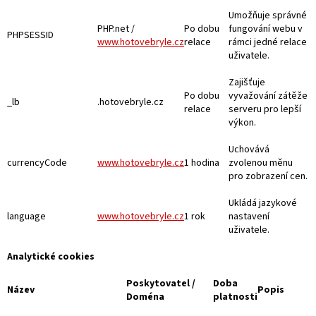
Umožňuje správné
PHP.net /
Po dobu
fungování webu v
PHPSESSID
www.hotovebryle.cz
relace
rámci jedné relace
uživatele.
Zajišťuje
Po dobu
vyvažování zátěže
_lb
.hotovebryle.cz
relace
serveru pro lepší
výkon.
Uchovává
currencyCode
www.hotovebryle.cz
1 hodina
zvolenou měnu
pro zobrazení cen.
Ukládá jazykové
language
www.hotovebryle.cz
1 rok
nastavení
uživatele.
Analytické cookies
Poskytovatel /
Doba
Název
Popis
Doména
platnosti