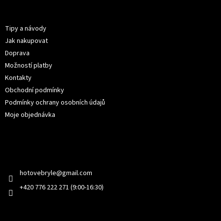
p
Informace pro vás
a
t
Tipy a návody
í
Jak nakupovat
Doprava
Možností platby
Kontakty
Obchodní podmínky
Podmínky ochrany osobních údajů
Moje objednávka
Kontakt
hotovebryle
@
gmail.com
+420 776 222 271 (9:00-16:30)