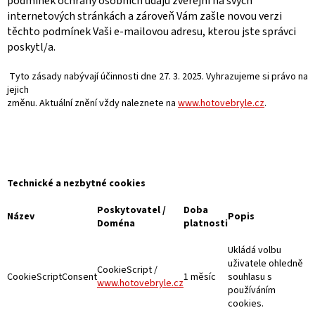
podmínek ochrany osobních údajů zveřejní na svých
internetových stránkách a zároveň Vám zašle novou verzi
těchto podmínek Vaši e-mailovou adresu, kterou jste správci
poskytl/a.
Tyto zásady nabývají účinnosti dne 27. 3. 2025. Vyhrazujeme si právo na
jejich
změnu. Aktuální znění vždy naleznete na
www.hotovebryle.cz
.
Technické a nezbytné cookies
Poskytovatel /
Doba
Název
Popis
Doména
platnosti
Ukládá volbu
uživatele ohledně
CookieScript /
CookieScriptConsent
1 měsíc
souhlasu s
www.hotovebryle.cz
používáním
cookies.