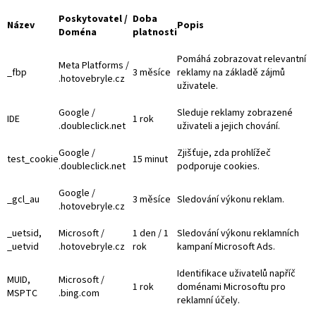
Poskytovatel /
Doba
Název
Popis
Doména
platnosti
Pomáhá zobrazovat relevantní
Meta Platforms /
_fbp
3 měsíce
reklamy na základě zájmů
.hotovebryle.cz
uživatele.
Google /
Sleduje reklamy zobrazené
IDE
1 rok
.doubleclick.net
uživateli a jejich chování.
Google /
Zjišťuje, zda prohlížeč
test_cookie
15 minut
.doubleclick.net
podporuje cookies.
Google /
_gcl_au
3 měsíce
Sledování výkonu reklam.
.hotovebryle.cz
_uetsid,
Microsoft /
1 den / 1
Sledování výkonu reklamních
_uetvid
.hotovebryle.cz
rok
kampaní Microsoft Ads.
Identifikace uživatelů napříč
MUID,
Microsoft /
1 rok
doménami Microsoftu pro
MSPTC
.bing.com
reklamní účely.