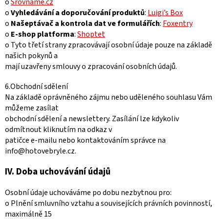
o
Srovname.cz
o
Vyhledávání a doporučování produktů
:
Luigi’s Box
o
Našeptávač a kontrola dat ve formulářích
:
Foxentry
o
E-shop platforma
:
Shoptet
o Tyto třetí strany zpracovávají osobní údaje pouze na základě
našich pokynů a
mají uzavřeny smlouvy o zpracování osobních údajů.
6.Obchodní sdělení
Na základě oprávněného zájmu nebo uděleného souhlasu Vám
můžeme zasílat
obchodní sdělení a newslettery. Zasílání lze kdykoliv
odmítnout kliknutím na odkaz v
patičce e-mailu nebo kontaktováním správce na
info@hotovebryle.cz.
IV.
Doba uchovávání údajů
Osobní údaje uchováváme po dobu nezbytnou pro:
o Plnění smluvního vztahu a souvisejících právních povinností,
maximálně 15