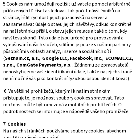
5.Cookies nám umožňují rozlišit uživatele pomocí arbitrárně
přiřazených ID čísel a sledovat tak počet návštěvníků na
stránce, řídit rychlost jejich požadavků na server a
zaznamenávat údaje o stavu jejich návštěvy, odkud konkrétně
na naši stránku přišli, o stavu jejich relace a také o tom, kdy
návštěva skončí. Tyto údaje jsou určené pro provozování a
vylepšování našich služeb, sdílíme je pouze s našimi partnery
působícími v oblasti analýz, inzerce a sociálních sítí
(
Seznam.cz, a.s.
,
Google LLC,
Facebook, Inc.
,
ECOMAIL.CZ,
s.r.o.,
ComGate Payments, a.s.
. Žádnému ze zpracovatelů
neposkytujeme vaše identifikační údaje, takže na jejich straně
není možné vás jako konkrétní fyzickou osobu identifikovat)
6. Ve většině prohlížečů, kterými k našim stránkám
přistupujete, je možnost soubory cookies spravovat. Tato
možnost může být omezená v mobilních prohlížečích. O
podrobnostech se informujte v nápovědě vašeho prohlížeče.
7.
Cookies
Na našich stránkách používáme soubory cookies, abychom
zajistili správné fungování