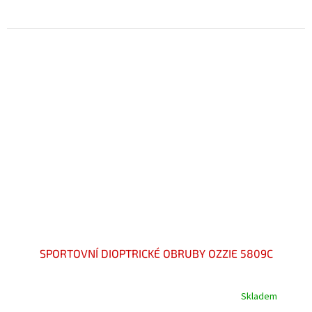
5,0
z
5
hvězdiček.
SPORTOVNÍ DIOPTRICKÉ OBRUBY OZZIE 5809C
Skladem
Průměrné
hodnocení