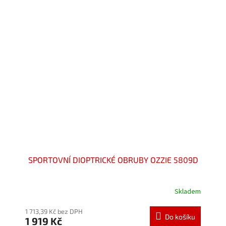
5
hvězdiček.
SPORTOVNÍ DIOPTRICKÉ OBRUBY OZZIE 5809D
Skladem
Průměrné
hodnocení
produktu
1 713,39 Kč bez DPH
Do košíku
1 919 Kč
je