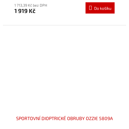
produktu
1 713,39 Kč bez DPH
Do košíku
1 919 Kč
je
5,0
z
5
hvězdiček.
SPORTOVNÍ DIOPTRICKÉ OBRUBY OZZIE 5809A