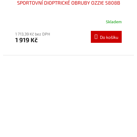
SPORTOVNÍ DIOPTRICKÉ OBRUBY OZZIE 5808B
Skladem
Průměrné
hodnocení
produktu
1 713,39 Kč bez DPH
Do košíku
1 919 Kč
je
5,0
z
5
hvězdiček.