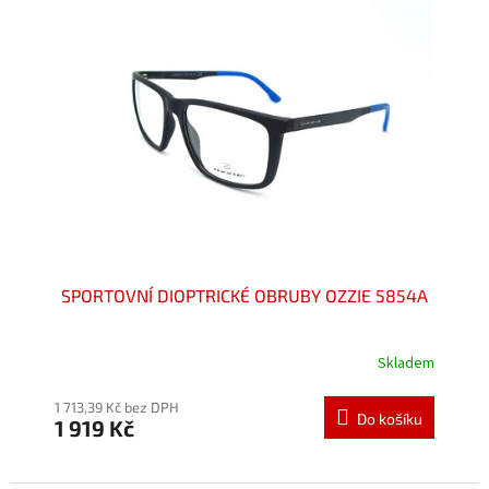
SPORTOVNÍ DIOPTRICKÉ OBRUBY OZZIE 5854A
Skladem
Průměrné
hodnocení
produktu
1 713,39 Kč bez DPH
Do košíku
1 919 Kč
je
5,0
z