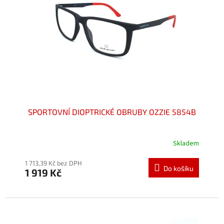
SPORTOVNÍ DIOPTRICKÉ OBRUBY OZZIE 5854B
Skladem
Průměrné
hodnocení
produktu
1 713,39 Kč bez DPH
Do košíku
1 919 Kč
je
5,0
z
5
hvězdiček.