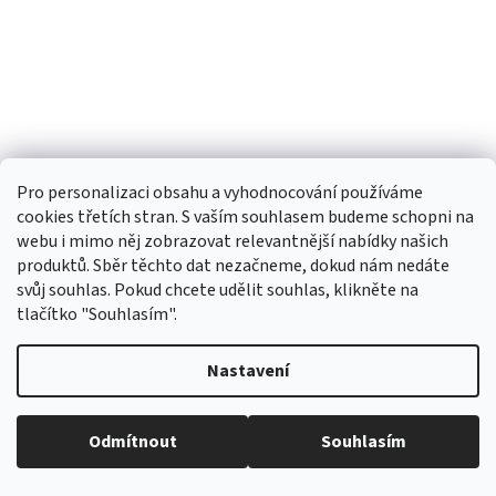
Pro personalizaci obsahu a vyhodnocování používáme
OPTICAL Samozabarvovací dioptrické brýle
cookies třetích stran. S vaším souhlasem budeme schopni na
Verse 24010-C1/+3,25
webu i mimo něj zobrazovat relevantnější nabídky našich
produktů. Sběr těchto dat nezačneme, dokud nám nedáte
Skladem
svůj souhlas. Pokud chcete udělit souhlas, klikněte na
tlačítko "Souhlasím".
624,11 Kč bez DPH
Do košíku
699 Kč
Nastavení
Odmítnout
Souhlasím