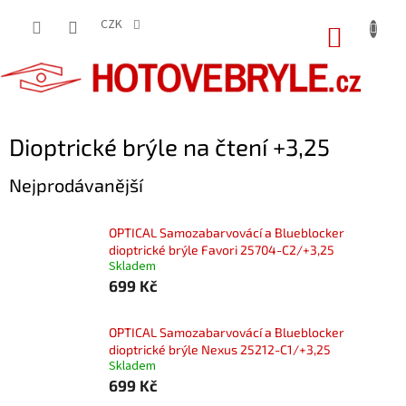
Přejít
na
CZK
NÁKUP
obsah
KOŠÍK
Dioptrické brýle na čtení +3,25
Nejprodávanější
OPTICAL Samozabarvovácí a Blueblocker
dioptrické brýle Favori 25704-C2/+3,25
Skladem
699 Kč
OPTICAL Samozabarvovácí a Blueblocker
dioptrické brýle Nexus 25212-C1/+3,25
Skladem
699 Kč