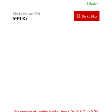
Skladem
534,82 Kč bez DPH
Do košíku
599 Kč
Dioptrické sluneční brýle Verse 24011-C1/+3,25