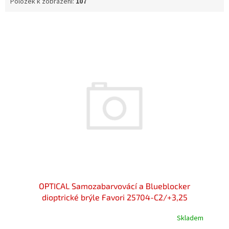
Položek k zobrazení:
107
V
ý
p
i
s
p
r
o
d
u
k
t
ů
OPTICAL Samozabarvovácí a Blueblocker
dioptrické brýle Favori 25704-C2/+3,25
Skladem