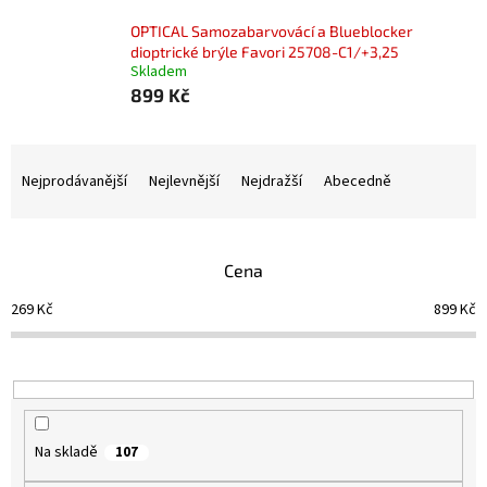
OPTICAL Samozabarvovácí a Blueblocker
dioptrické brýle Favori 25708-C1/+3,25
Skladem
899 Kč
Ř
a
Nejprodávanější
Nejlevnější
Nejdražší
Abecedně
z
e
n
Cena
í
p
269
Kč
899
Kč
r
o
d
u
k
t
Na skladě
107
ů