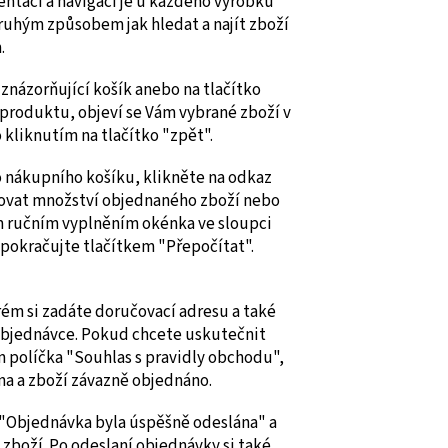
ntaci a navigaci je u každého výrobku
ruhým způsobem jak hledat a najít zboží
.
znázorňující košík anebo na tlačítko
 produktu, objeví se Vám vybrané zboží v
kliknutím na tlačítko "zpět".
o nákupního košíku, klikněte na odkaz
avovat množství objednaného zboží nebo
 ručním vyplněním okénka ve sloupci
pokračujte tlačítkem "Přepočítat".
erém si zadáte doručovací adresu a také
 objednávce. Pokud chcete uskutečnit
 políčka "Souhlas s pravidly obchodu",
na a zboží závazně objednáno.
 "Objednávka byla úspěšně odeslána" a
zboží. Po odeslaní objednávky si také