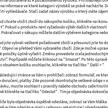
ím se dostanete až k požadovanému výrobku. Pro snadnější orie
na informace ve které kategorii výrobků se právě nacházíte. D
žití vyhledávače. Stačí zadat název výrobku o který máte zájem
d chcete vložit zboží do nákupního košíku, klikněte na ikonu 
t". Pokud u produktu není vyžadován výběr dalších vlastností
. Pokračovat v nákupu můžete dalším výběrem kategorie nebo 
d jste vybrali veškeré požadované zboží a přesunuli jste ho d
". Objeví se přehled Vámi vybraného zboží. Zde je možné upr
é položky úplně vyřadit. Změnu provedete zcela jednoduchým
tví". Popřípadě můžete kliknout na "Smazat". Po této úpravě 
 obsahem košíku souhlasíte, klikněte na tlačítko " Další > ".
ásledující stránce se Vám v prohlížeči zobrazí formulář, ve kt
 doručení, platby. Zde pozorně zkontrolujte veškeré údaje v
ávku, musíte souhlasit s pravidly našeho obchodu zaškrtnutím
ně klikněte na tlačítko "Odeslat" . Tím je objednávka dokonče
liže byla objednávka úspěšně odeslána, zobrazí se Vám hláška
ně je Vám odeslán e-mail s celkovou rekapitulací objednaného 