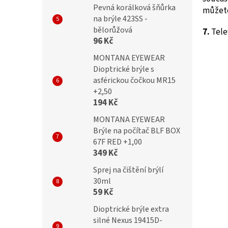
Pevná korálková šňůrka
můžete
na brýle 423SS -
bělorůžová
7.
Tele
96 Kč
MONTANA EYEWEAR
Dioptrické brýle s
asférickou čočkou MR15
+2,50
194 Kč
MONTANA EYEWEAR
Brýle na počítač BLF BOX
67F RED +1,00
349 Kč
Sprej na čištění brýlí
30ml
59 Kč
Dioptrické brýle extra
silné Nexus 19415D-