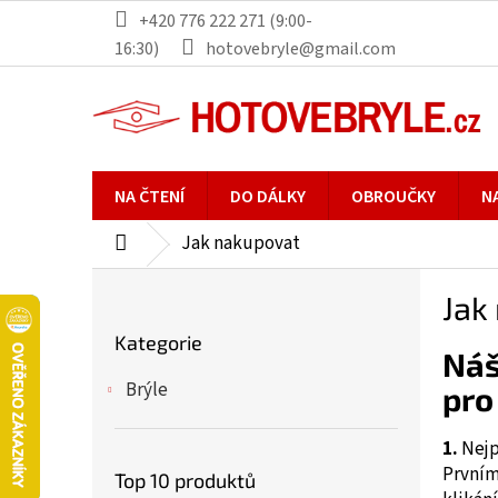
Přejít
+420 776 222 271 (9:00-
na
16:30)
hotovebryle@gmail.com
obsah
NA ČTENÍ
DO DÁLKY
OBROUČKY
N
Jak nakupovat
Domů
P
Jak
o
Přeskočit
s
Kategorie
kategorie
Náš
t
r
Brýle
pro
a
n
1.
Nejp
n
Prvním
Top 10 produktů