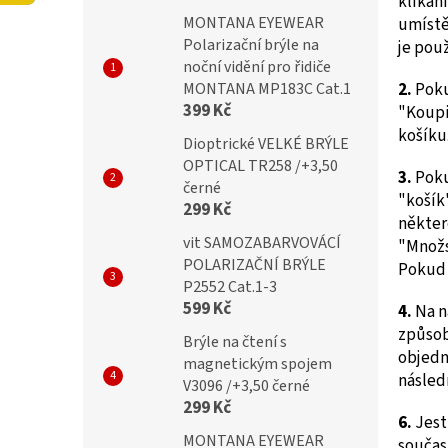
klikán
í
MONTANA EYEWEAR
umístě
p
Polarizační brýle na
je pou
a
noční vidění pro řidiče
n
MONTANA MP183C Cat.1
2.
Poku
e
399 Kč
"Koupi
l
košíku
Dioptrické VELKÉ BRÝLE
OPTICAL TR258 /+3,50
3.
Poku
černé
"košík
299 Kč
někter
vit SAMOZABARVOVÁCÍ
"Množs
POLARIZAČNÍ BRÝLE
Pokud s
P2552 Cat.1-3
599 Kč
4.
Na n
způsob
Brýle na čtení s
objedn
magnetickým spojem
násled
V3096 /+3,50 černé
299 Kč
6.
Jest
MONTANA EYEWEAR
součas