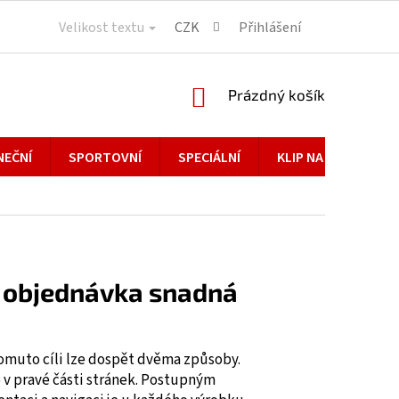
Velikost textu
CZK
Přihlášení
NÁKUPNÍ
Prázdný košík
KOŠÍK
NEČNÍ
SPORTOVNÍ
SPECIÁLNÍ
KLIP NA BRÝLE
a objednávka snadná
tomuto cíli lze dospět dvěma způsoby.
 v pravé části stránek. Postupným