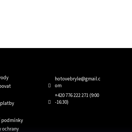
e pro vás
Kontakt
Facebo
vody
hotovebryle
@
gmail.c
om
povat
+420 776 222 271 (9:00
-16:30)
 platby
 podmínky
 ochrany