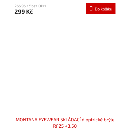
hodnocení
produktu
266,96 Kč bez DPH
Do košíku
299 Kč
je
5,0
z
5
hvězdiček.
MONTANA EYEWEAR SKLÁDACÍ dioptrické brýle
RF25 +3,50