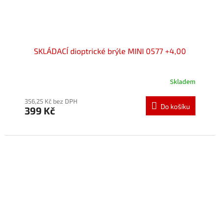
SKLÁDACÍ dioptrické brýle MINI 0577 +4,00
Skladem
Průměrné
hodnocení
produktu
356,25 Kč bez DPH
Do košíku
399 Kč
je
5,0
z
5
hvězdiček.