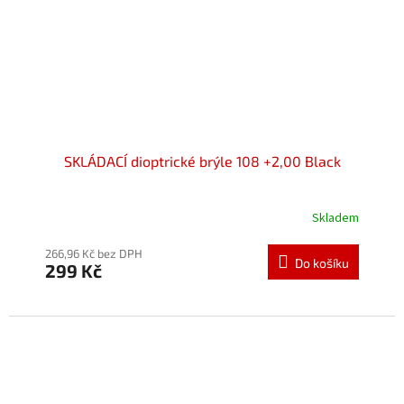
SKLÁDACÍ dioptrické brýle 108 +2,00 Black
Skladem
Průměrné
hodnocení
produktu
266,96 Kč bez DPH
Do košíku
299 Kč
je
5,0
z
5
hvězdiček.