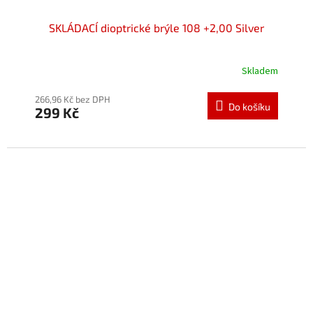
SKLÁDACÍ dioptrické brýle 108 +2,00 Silver
Skladem
Průměrné
hodnocení
produktu
266,96 Kč bez DPH
Do košíku
299 Kč
je
5,0
z
5
hvězdiček.