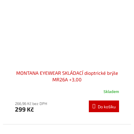
MONTANA EYEWEAR SKLÁDACÍ dioptrické brýle
MR26A +3,00
Skladem
Průměrné
hodnocení
produktu
266,96 Kč bez DPH
Do košíku
299 Kč
je
5,0
z
5
hvězdiček.