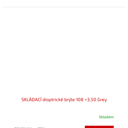
z
5
hvězdiček.
SKLÁDACÍ dioptrické brýle 108 +3,50 Grey
Skladem
Průměrné
hodnocení