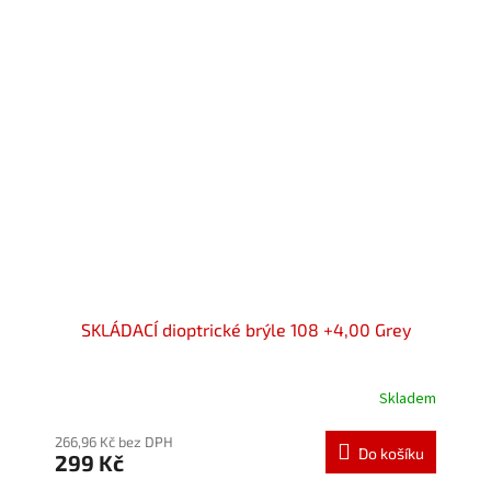
hvězdiček.
SKLÁDACÍ dioptrické brýle 108 +4,00 Grey
Skladem
Průměrné
hodnocení
produktu
266,96 Kč bez DPH
Do košíku
299 Kč
je
5,0