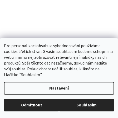
z
5
hvězdiček.
Pro personalizaci obsahu a vyhodnocování používáme
cookies třetích stran. S vaším souhlasem budeme schopni na
webu i mimo něj zobrazovat relevantnější nabídky našich
produktů. Sběr těchto dat nezačneme, dokud nám nedáte
svůj souhlas. Pokud chcete udělit souhlas, klikněte na
tlačítko "Souhlasím".
Nastavení
MONTANA EYEWEAR SKLÁDACÍ dioptrické brýle
MR26A +2,00
Odmítnout
Souhlasím
Skladem
Průměrné
hodnocení
produktu
266,96 Kč bez DPH