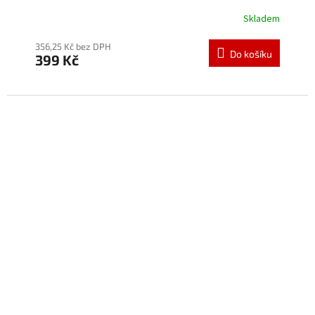
Skladem
Průměrné
hodnocení
produktu
356,25 Kč bez DPH
Do košíku
399 Kč
je
5,0
z
5
hvězdiček.