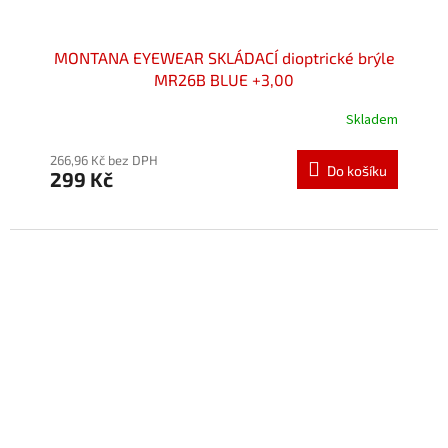
MONTANA EYEWEAR SKLÁDACÍ dioptrické brýle
MR26B BLUE +3,00
Skladem
Průměrné
hodnocení
produktu
266,96 Kč bez DPH
Do košíku
299 Kč
je
5,0
z
5
hvězdiček.