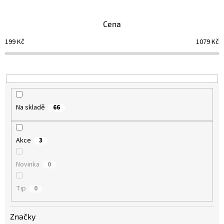
e
n
Cena
í
p
199
Kč
1079
Kč
r
o
d
u
k
t
Na skladě
66
ů
Akce
3
Novinka
0
Tip
0
Značky