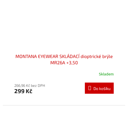
MONTANA EYEWEAR SKLÁDACÍ dioptrické brýle
MR26A +3,50
Skladem
Průměrné
hodnocení
produktu
266,96 Kč bez DPH
Do košíku
299 Kč
je
5,0
z
5
hvězdiček.