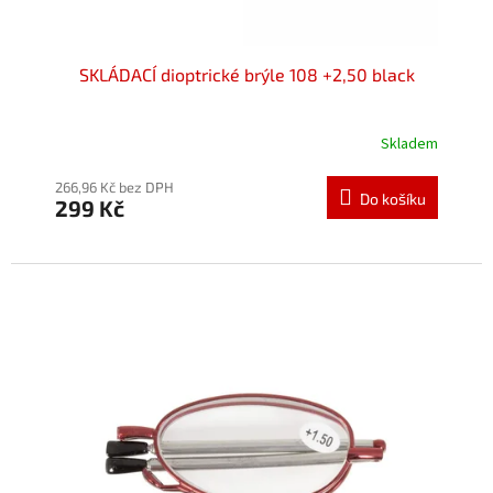
ů
SKLÁDACÍ dioptrické brýle 108 +2,50 black
Skladem
Průměrné
hodnocení
produktu
266,96 Kč bez DPH
Do košíku
299 Kč
je
5,0
z
5
hvězdiček.