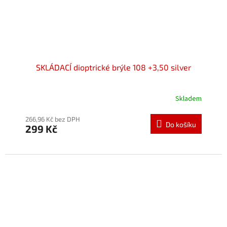
SKLÁDACÍ dioptrické brýle 108 +3,50 silver
Skladem
Průměrné
hodnocení
produktu
266,96 Kč bez DPH
Do košíku
299 Kč
je
5,0
z
5
hvězdiček.