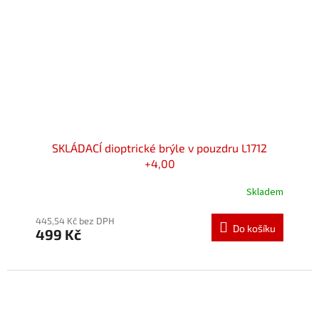
SKLÁDACÍ dioptrické brýle v pouzdru L1712
+4,00
Skladem
Průměrné
hodnocení
produktu
445,54 Kč bez DPH
Do košíku
499 Kč
je
5,0
z
5
hvězdiček.