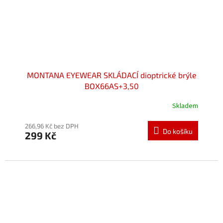
MONTANA EYEWEAR SKLÁDACÍ dioptrické brýle
BOX66AS+3,50
Skladem
Průměrné
hodnocení
produktu
266,96 Kč bez DPH
Do košíku
299 Kč
je
5,0
z
5
hvězdiček.