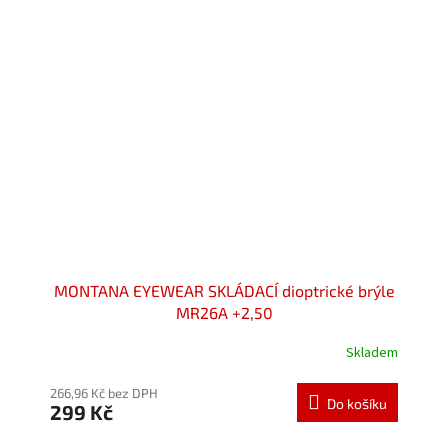
MONTANA EYEWEAR SKLÁDACÍ dioptrické brýle
MR26A +2,50
Skladem
Průměrné
hodnocení
produktu
266,96 Kč bez DPH
Do košíku
299 Kč
je
5,0