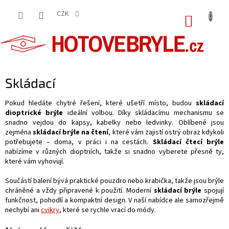
Přejít
na
CZK
NÁKUP
obsah
KOŠÍK
Skládací
Pokud hledáte chytré řešení, které ušetří místo, budou
skládací
dioptrické brýle
ideální volbou. Díky skládacímu mechanismu se
snadno vejdou do kapsy, kabelky nebo ledvinky. Oblíbené jsou
zejména
skládací brýle na čtení
, které vám zajistí ostrý obraz kdykoli
potřebujete – doma, v práci i na cestách.
Skládací čtecí brýle
nabízíme v různých dioptriích, takže si snadno vyberete přesně ty,
které vám vyhovují.
Součástí balení bývá praktické pouzdro nebo krabička, takže jsou brýle
chráněné a vždy připravené k použití. Moderní
skládací brýle
spojují
funkčnost, pohodlí a kompaktní design. V naší nabídce ale samozřejmě
nechybí ani
cvikry
, které se rychle vrací do módy.