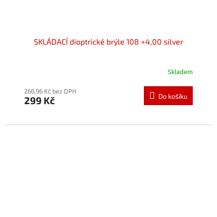
SKLÁDACÍ dioptrické brýle 108 +4,00 silver
Skladem
Průměrné
hodnocení
produktu
266,96 Kč bez DPH
Do košíku
299 Kč
je
5,0
z
5
hvězdiček.