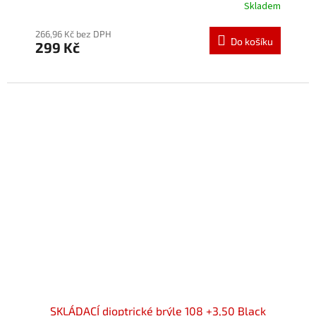
Skladem
Průměrné
hodnocení
produktu
266,96 Kč bez DPH
Do košíku
299 Kč
je
5,0
z
5
hvězdiček.
SKLÁDACÍ dioptrické brýle 108 +3,50 Black