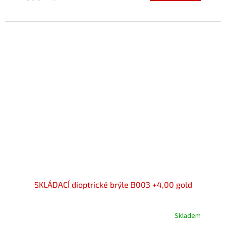
5,0
z
5
hvězdiček.
SKLÁDACÍ dioptrické brýle B003 +4,00 gold
Skladem
Průměrné