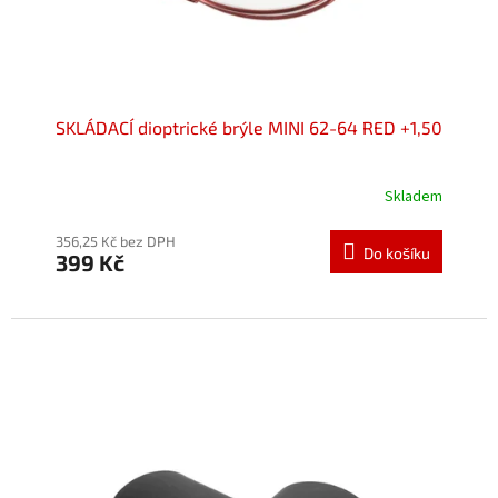
SKLÁDACÍ dioptrické brýle MINI 62-64 RED +1,50
Skladem
Průměrné
hodnocení
produktu
356,25 Kč bez DPH
Do košíku
399 Kč
je
5,0
z
5
hvězdiček.