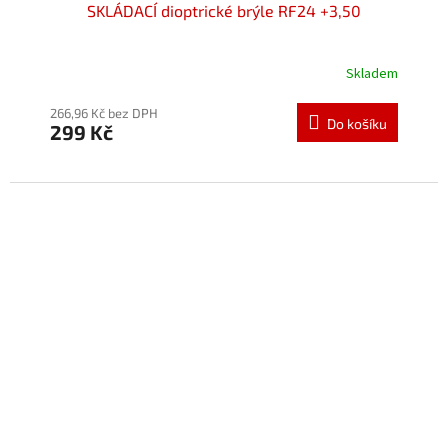
SKLÁDACÍ dioptrické brýle RF24 +3,50
Skladem
Průměrné
hodnocení
produktu
266,96 Kč bez DPH
Do košíku
299 Kč
je
5,0
z
5
hvězdiček.