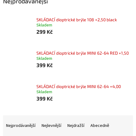
Nejprodávanější
SKLÁDACÍ dioptrické brýle 108 +2,50 black
Skladem
299 Kč
SKLÁDACÍ dioptrické brýle MINI 62-64 RED +1,50
Skladem
399 Kč
SKLÁDACÍ dioptrické brýle MINI 62-64 +4,00
Skladem
399 Kč
Ř
a
Nejprodávanější
Nejlevnější
Nejdražší
Abecedně
z