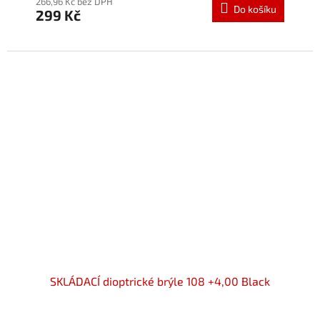
produktu
266,96 Kč bez DPH
Do košíku
299 Kč
je
5,0
z
5
hvězdiček.
SKLÁDACÍ dioptrické brýle 108 +4,00 Black