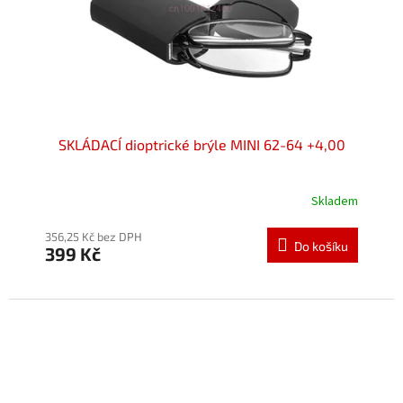
SKLÁDACÍ dioptrické brýle MINI 62-64 +4,00
Skladem
Průměrné
hodnocení
produktu
356,25 Kč bez DPH
Do košíku
399 Kč
je
5,0
z
5
hvězdiček.