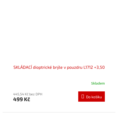
SKLÁDACÍ dioptrické brýle v pouzdru L1712 +3,50
Skladem
Průměrné
hodnocení
produktu
445,54 Kč bez DPH
Do košíku
499 Kč
je
5,0
z
5