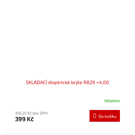
SKLÁDACÍ dioptrické brýle R829 +4,00
Skladem
Průměrné
hodnocení
produktu
356,25 Kč bez DPH
Do košíku
399 Kč
je
5,0
z