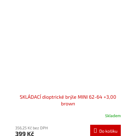
5
hvězdiček.
SKLÁDACÍ dioptrické brýle MINI 62-64 +3,00
brown
Skladem
Průměrné
hodnocení
produktu
356,25 Kč bez DPH
Do košíku
399 Kč
je