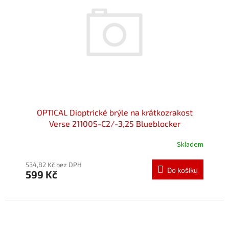
p
r
o
d
u
k
t
ů
OPTICAL Dioptrické brýle na krátkozrakost
Verse 21100S-C2/-3,25 Blueblocker
Skladem
534,82 Kč bez DPH
Do košíku
599 Kč