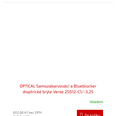
OPTICAL Samozabarvovácí a Blueblocker
dioptrické brýle Verse 25012-C1/-3,25
Skladem
Průměrné
hodnocení
produktu
802,68 Kč bez DPH
Do košíku