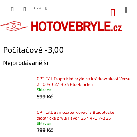
Přejít
na
CZK
NÁKUP
obsah
KOŠÍK
Počítačové -3,00
Nejprodávanější
OPTICAL Dioptrické brýle na krátkozrakost Verse
21100S-C2/-3,25 Blueblocker
Skladem
599 Kč
OPTICAL Samozabarvovácí a Blueblocker
dioptrické brýle Favori 25714-C1/-3,25
Skladem
799 Kč