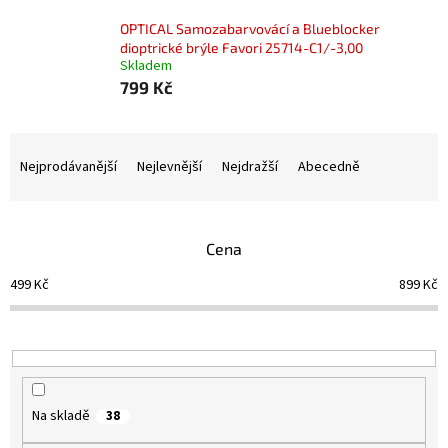
OPTICAL Samozabarvovácí a Blueblocker
dioptrické brýle Favori 25714-C1/-3,00
Skladem
799 Kč
Ř
a
Nejprodávanější
Nejlevnější
Nejdražší
Abecedně
z
e
n
Cena
í
p
499
Kč
899
Kč
r
o
d
u
k
t
Na skladě
38
ů