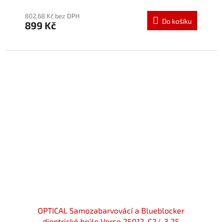
hodnocení
produktu
802,68 Kč bez DPH
Do košíku
899 Kč
je
5,0
z
5
hvězdiček.
OPTICAL Samozabarvovácí a Blueblocker
dioptrické brýle Verse 25012-C2/-3,25