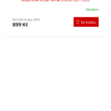
Skladem
Průměrné
hodnocení
produktu
802,68 Kč bez DPH
Do košíku
899 Kč
je
5,0
z
5
hvězdiček.