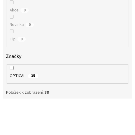
Akce
0
Novinka
0
Tip
0
Značky
OPTICAL
35
Položek k zobrazení:
38
V
ý
p
i
s