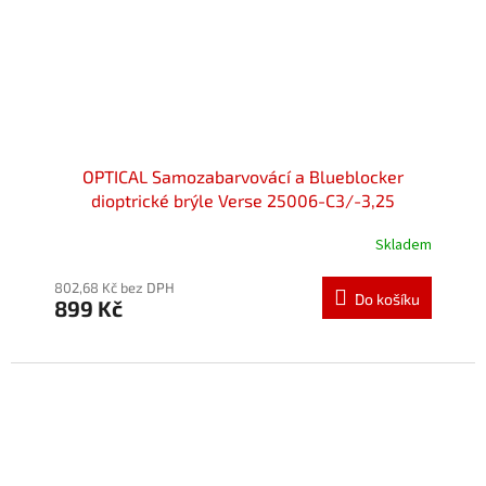
OPTICAL Samozabarvovácí a Blueblocker
dioptrické brýle Verse 25006-C3/-3,25
Skladem
Průměrné
hodnocení
produktu
802,68 Kč bez DPH
Do košíku
899 Kč
je
5,0
z
5
hvězdiček.