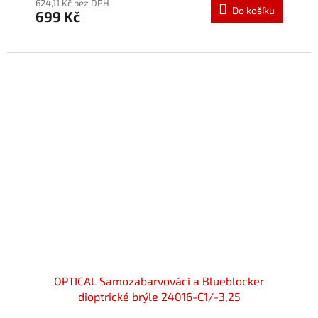
produktu
624,11 Kč bez DPH
Do košíku
699 Kč
je
5,0
z
5
hvězdiček.
OPTICAL Samozabarvovácí a Blueblocker
dioptrické brýle 24016-C1/-3,25