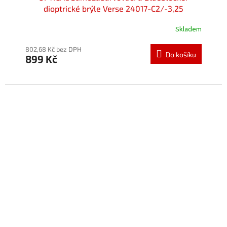
dioptrické brýle Verse 24017-C2/-3,25
Skladem
Průměrné
hodnocení
produktu
802,68 Kč bez DPH
Do košíku
899 Kč
je
5,0
z
5
hvězdiček.