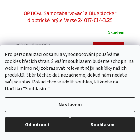
OPTICAL Samozabarvovácí a Blueblocker
dioptrické brýle Verse 24017-C1/-3,25
Skladem
Průměrné
hodnocení
produktu
802,68 Kč bez DPH
Do košíku
899 Kč
je
Pro personalizaci obsahu a vyhodnocování používáme
5,0
cookies třetích stran. S vaším souhlasem budeme schopni na
z
webu i mimo něj zobrazovat relevantnější nabídky našich
5
produktů. Sběr těchto dat nezačneme, dokud nám nedáte
hvězdiček.
svůj souhlas. Pokud chcete udělit souhlas, klikněte na
tlačítko "Souhlasím".
Nastavení
Odmítnout
Souhlasím