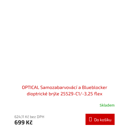
hvězdiček.
OPTICAL Samozabarvovácí a Blueblocker
dioptrické brýle 25529-C1/-3,25 flex
Skladem
Průměrné
hodnocení
produktu
624,11 Kč bez DPH
Do košíku
699 Kč
je
5,0