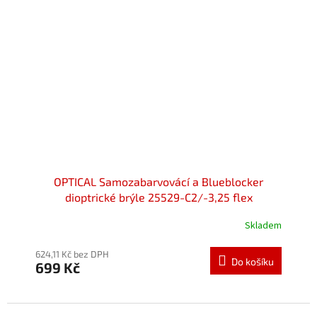
OPTICAL Samozabarvovácí a Blueblocker
dioptrické brýle 25529-C2/-3,25 flex
Skladem
Průměrné
hodnocení
produktu
624,11 Kč bez DPH
Do košíku
699 Kč
je
5,0
z
5