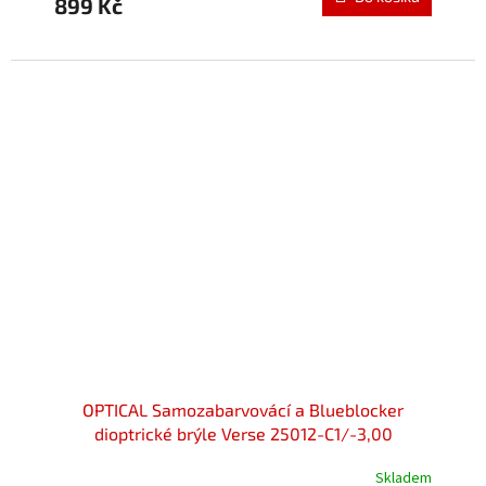
899 Kč
je
5,0
z
5
hvězdiček.
OPTICAL Samozabarvovácí a Blueblocker
dioptrické brýle Verse 25012-C1/-3,00
Skladem
Průměrné