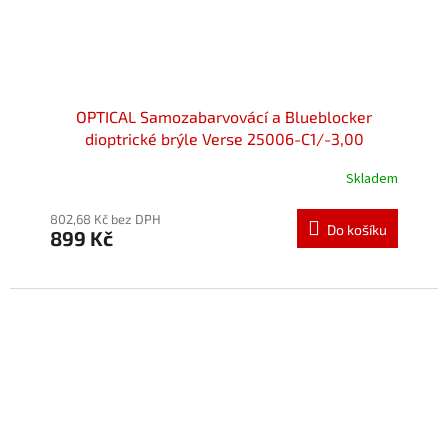
OPTICAL Samozabarvovácí a Blueblocker
dioptrické brýle Verse 25006-C1/-3,00
Skladem
Průměrné
hodnocení
produktu
802,68 Kč bez DPH
Do košíku
899 Kč
je
5,0
z
5
hvězdiček.