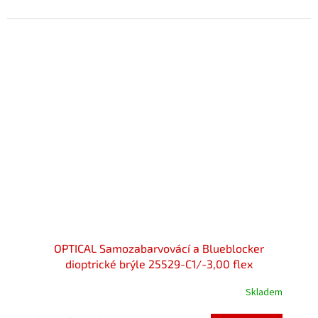
z
5
hvězdiček.
OPTICAL Samozabarvovácí a Blueblocker
dioptrické brýle 25529-C1/-3,00 flex
Skladem
Průměrné
hodnocení