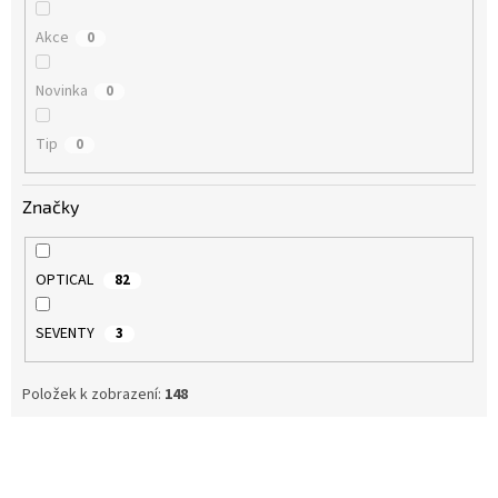
Akce
0
Novinka
0
Tip
0
Značky
OPTICAL
82
SEVENTY
3
Položek k zobrazení:
148
V
ý