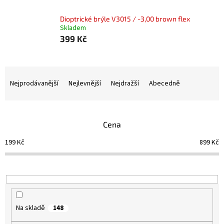
Dioptrické brýle V3015 / -3,00 brown flex
Skladem
399 Kč
Ř
a
Nejprodávanější
Nejlevnější
Nejdražší
Abecedně
z
e
n
Cena
í
p
199
Kč
899
Kč
r
o
d
u
k
t
Na skladě
148
ů