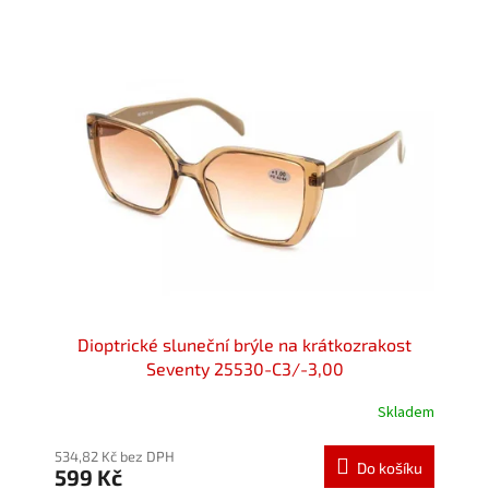
Dioptrické sluneční brýle na krátkozrakost
Seventy 25530-C3/-3,00
Skladem
Průměrné
hodnocení
produktu
534,82 Kč bez DPH
Do košíku
599 Kč
je