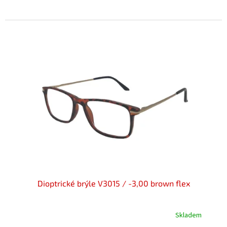
5,0
z
5
hvězdiček.
Dioptrické brýle V3015 / -3,00 brown flex
Skladem
Průměrné
hodnocení