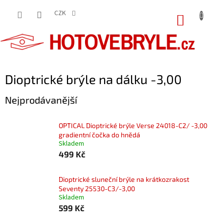
Přejít
na
CZK
NÁKUP
obsah
KOŠÍK
Dioptrické brýle na dálku -3,00
Nejprodávanější
OPTICAL Dioptrické brýle Verse 24018-C2/ -3,00
gradientní čočka do hnědá
Skladem
499 Kč
Dioptrické sluneční brýle na krátkozrakost
Seventy 25530-C3/-3,00
Skladem
599 Kč