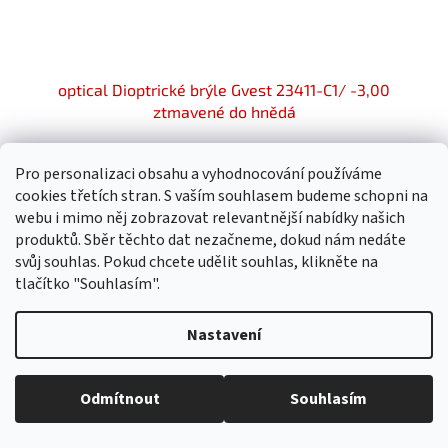
optical Dioptrické brýle Gvest 23411-C1/ -3,00
ztmavené do hnědá
Skladem
Pro personalizaci obsahu a vyhodnocování používáme
534,82 Kč bez DPH
cookies třetích stran. S vaším souhlasem budeme schopni na
Do košíku
599 Kč
webu i mimo něj zobrazovat relevantnější nabídky našich
produktů. Sběr těchto dat nezačneme, dokud nám nedáte
svůj souhlas. Pokud chcete udělit souhlas, klikněte na
tlačítko "Souhlasím".
Nastavení
Odmítnout
Souhlasím