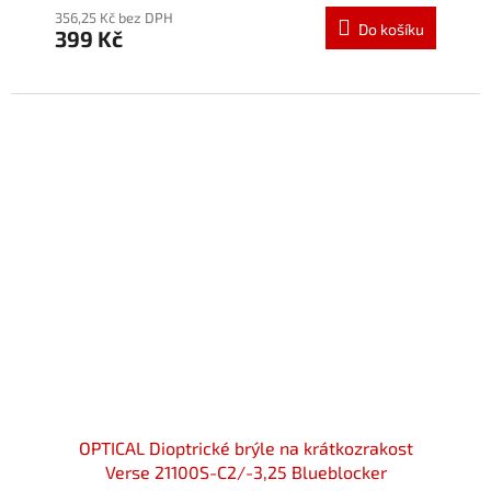
produktu
356,25 Kč bez DPH
Do košíku
399 Kč
je
5,0
z
5
hvězdiček.
OPTICAL Dioptrické brýle na krátkozrakost
Verse 21100S-C2/-3,25 Blueblocker