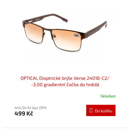
p
i
s
p
r
o
d
u
k
t
ů
OPTICAL Dioptrické brýle Verse 24018-C2/
-3,00 gradientní čočka do hnědá
Skladem
445,54 Kč bez DPH
Do košíku
499 Kč