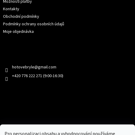
Možností platby
Kontakty
Obchodní podmínky
Podmínky ochrany osobních údajů
Moje objednávka
Kontakt
hotovebryle
@
gmail.com
+420 776 222 271 (9:00-16:30)
Facebook
Přijímáme online platby
Pro personalizaci obsahu a vyhodnocování používáme