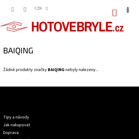
Přejít
na
CZK
NÁKUP
obsah
KOŠÍK
BAIQING
Žádné produkty značky
BAIQING
nebyly nalezeny...
Z
á
p
Informace pro vás
a
t
Tipy a návody
í
Jak nakupovat
Doprava