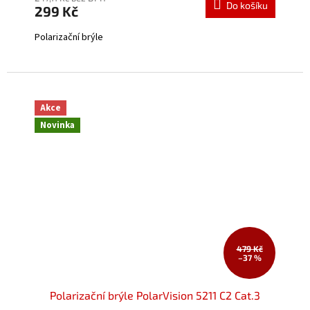
Do košíku
299 Kč
je
5,0
Polarizační brýle
z
5
hvězdiček.
Akce
Novinka
479 Kč
–37 %
Polarizační brýle PolarVision 5211 C2 Cat.3