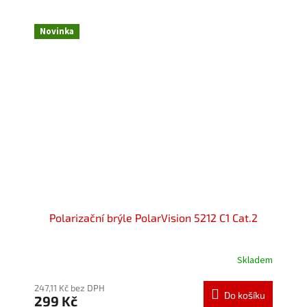
Novinka
Polarizační brýle PolarVision 5212 C1 Cat.2
Skladem
Průměrné
hodnocení
produktu
247,11 Kč bez DPH
Do košíku
299 Kč
je