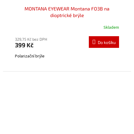
MONTANA EYEWEAR Montana FO3B na
dioptrické brýle
Skladem
Průměrné
hodnocení
produktu
329,75 Kč bez DPH
Do košíku
399 Kč
je
5,0
Polarizační brýle
z
5
hvězdiček.