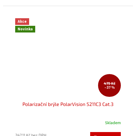
hvězdiček.
Akce
Novinka
479 Kč
–37 %
Polarizační brýle PolarVision 5211C3 Cat.3
Skladem
Průměrné
hodnocení
produktu
247,11 Kč bez DPH