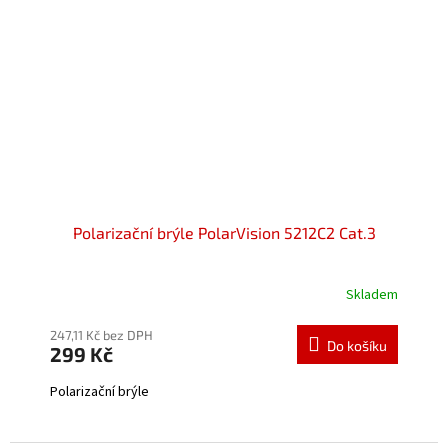
Polarizační brýle PolarVision 5212C2 Cat.3
Skladem
Průměrné
hodnocení
produktu
247,11 Kč bez DPH
Do košíku
299 Kč
je
5,0
Polarizační brýle
z
5
hvězdiček.