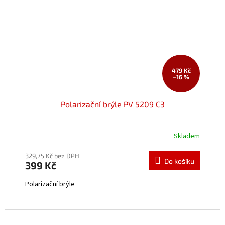
479 Kč
–16 %
Polarizační brýle PV 5209 C3
Skladem
Průměrné
hodnocení
produktu
329,75 Kč bez DPH
Do košíku
399 Kč
je
5,0
Polarizační brýle
z
5
hvězdiček.