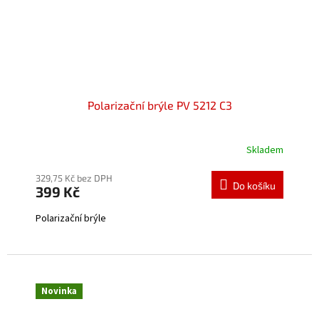
Polarizační brýle PV 5212 C3
Skladem
Průměrné
hodnocení
produktu
329,75 Kč bez DPH
Do košíku
399 Kč
je
5,0
Polarizační brýle
z
5
hvězdiček.
Novinka