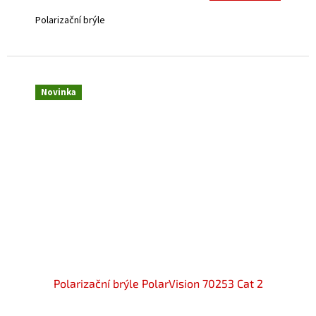
5,0
Polarizační brýle
z
5
hvězdiček.
Novinka
Polarizační brýle PolarVision 70253 Cat 2