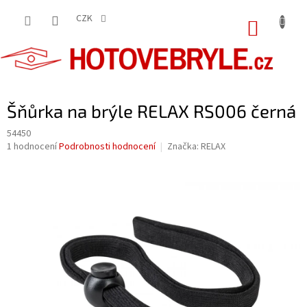
Přejít
na
CZK
NÁKUP
obsah
KOŠÍK
Šňůrka na brýle RELAX RS006 černá
54450
Průměrné
1 hodnocení
Podrobnosti hodnocení
Značka:
RELAX
hodnocení
produktu
je
5,0
z
5
hvězdiček.