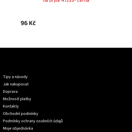
96 Kč
96 K
Z
á
p
Informace pro vás
a
t
Tipy a návody
í
Jak nakupovat
Doprava
Možností platby
Kontakty
Obchodní podmínky
Podmínky ochrany osobních údajů
Moje objednávka