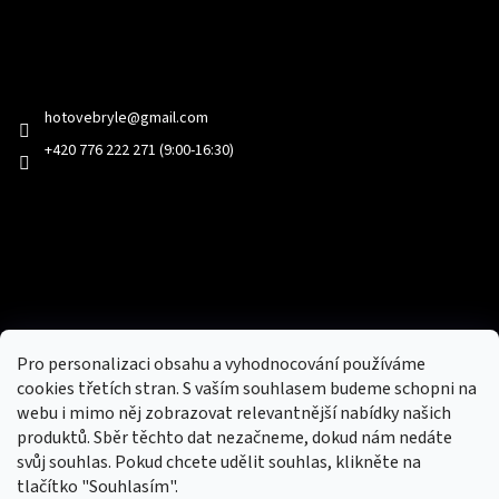
Kontakt
hotovebryle
@
gmail.com
+420 776 222 271 (9:00-16:30)
Facebook
Přijímáme online platby
Pro personalizaci obsahu a vyhodnocování používáme
cookies třetích stran. S vaším souhlasem budeme schopni na
webu i mimo něj zobrazovat relevantnější nabídky našich
produktů. Sběr těchto dat nezačneme, dokud nám nedáte
svůj souhlas. Pokud chcete udělit souhlas, klikněte na
tlačítko "Souhlasím".