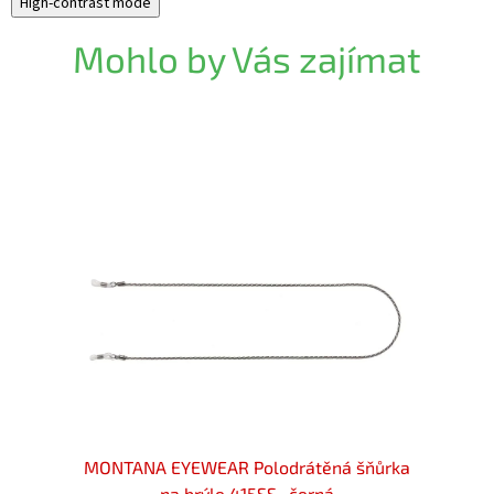
High-contrast mode
Mohlo by Vás zajímat
 hnědá
MONTANA EYEWEAR Polodrátěná šňůrka
MONTA
na brýle 415SS- černá