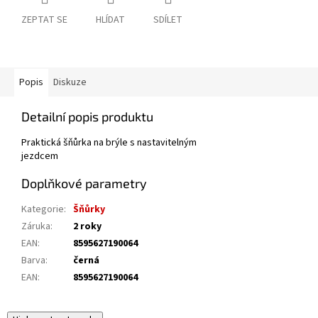
ZEPTAT SE
HLÍDAT
SDÍLET
Popis
Diskuze
Detailní popis produktu
Praktická šňůrka na brýle s nastavitelným
jezdcem
Doplňkové parametry
Kategorie
:
Šňůrky
Záruka
:
2 roky
EAN
:
8595627190064
Barva
:
černá
EAN
:
8595627190064