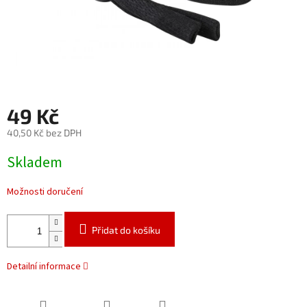
49 Kč
40,50 Kč bez DPH
Měrná
Skladem
cena:
Možnosti doručení
Přidat do košíku
Detailní informace