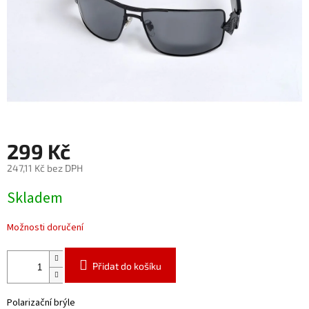
299 Kč
247,11 Kč bez DPH
Měrná
Skladem
cena:
Možnosti doručení
Přidat do košíku
Polarizační brýle