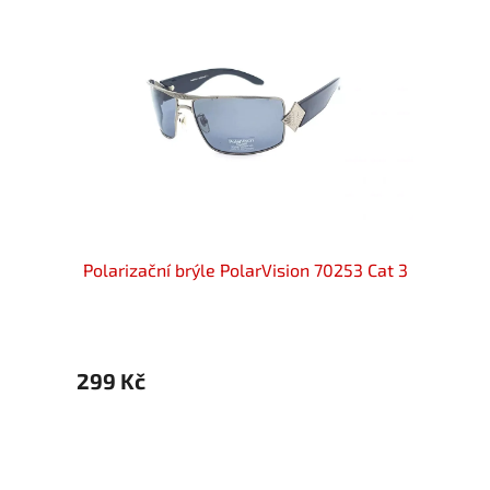
Novink
2 Cat.3
Polarizační brýle PolarVision 70253 Cat 3
Polari
299 Kč
299 