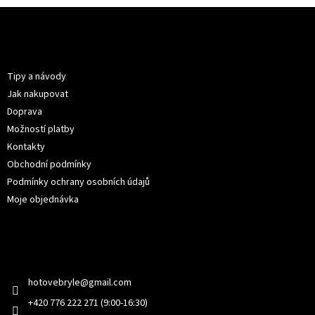
Z
á
p
Informace pro vás
a
t
Tipy a návody
í
Jak nakupovat
Doprava
Možností platby
Kontakty
Obchodní podmínky
Podmínky ochrany osobních údajů
Moje objednávka
Kontakt
hotovebryle
@
gmail.com
+420 776 222 271 (9:00-16:30)