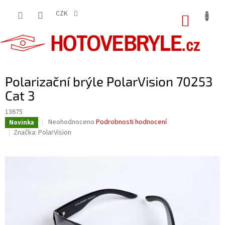
Přejít
na
CZK
NÁKUP
obsah
KOŠÍK
Polarizační brýle PolarVision 70253
Cat 3
13675
Průměrné
Neohodnoceno
Podrobnosti hodnocení
Novinka
hodnocení
Značka:
PolarVision
produktu
je
0,0
z
5
hvězdiček.