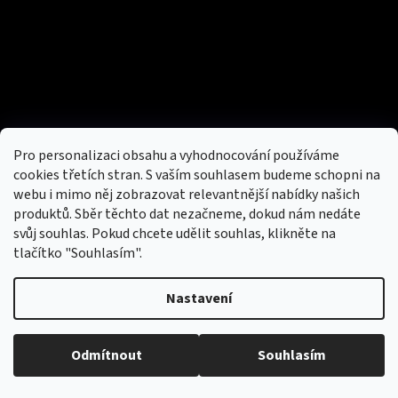
Facebook
Přijímáme online platby
Pro personalizaci obsahu a vyhodnocování používáme
cookies třetích stran. S vaším souhlasem budeme schopni na
webu i mimo něj zobrazovat relevantnější nabídky našich
produktů. Sběr těchto dat nezačneme, dokud nám nedáte
svůj souhlas. Pokud chcete udělit souhlas, klikněte na
tlačítko "Souhlasím".
Nový obchod s batohy, cestovními zavazadly, tašky a peněženky
Nastavení
Copyright 2026
hotovebryle.cz
. Všechna práva
Vytvořil
Odmítnout
Souhlasím
vyhrazena.
Upravit nastavení cookies
Shoptet