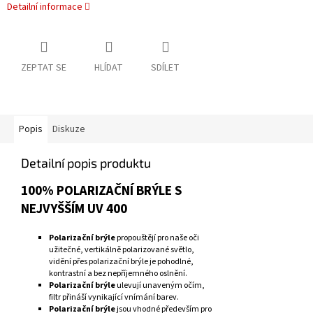
Detailní informace
ZEPTAT SE
HLÍDAT
SDÍLET
Popis
Diskuze
Detailní popis produktu
100% POLARIZAČNÍ BRÝLE S
NEJVYŠŠÍM UV 400
Polarizační brýle
propouštějí pro naše oči
užitečné, vertikálně polarizované světlo,
vidění přes polarizační brýle je pohodlné,
kontrastní a bez nepříjemného oslnění.
Polarizační brýle
ulevují unaveným očím,
filtr přináší vynikající vnímání barev.
Polarizační brýle
jsou vhodné především pro