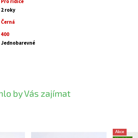
Pro řidiče
2 roky
Černá
400
Jednobarevné
lo by Vás zajímat
Akce