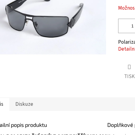
5
hvězdiček.
Možnost
Polariz
Detailn
TISK
is
Diskuze
ailní popis produktu
Doplňkové