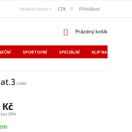
Velikost textu
CZK
Přihlášení
NÁKUPNÍ
Prázdný košík
KOŠÍK
NEČNÍ
SPORTOVNÍ
SPECIÁLNÍ
KLIP NA BRÝLE
at.3
13665
 Kč
č bez DPH
dem