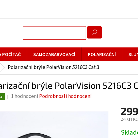
A POČÍTAČ
SAMOZABARVOVACÍ
POLARIZAČNÍ
SLU
Polarizační brýle PolarVision 5216C3 Cat.3
arizační brýle PolarVision 5216C3 C
Průměrné
1 hodnocení
Podrobnosti hodnocení
ka
hodnocení
299
produktu
je
247,11 K
5,0
Měrná
Skla
z
cena: