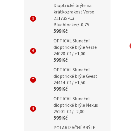
Dioptrické brýle na
krátkozrakost Verse
21173S-C3
Blueblocker/-0,75
599 Kč
OPTICAL Sluneční
dioptrické brýle Verse
ační brýle
Polarizační brýle
24020-C1/ +1,00
ision 70249 Cat. 2
PolarVision 70253 Cat 3
599 Kč
OPTICAL Sluneční
dioptrické brýle Gvest
24414-C1/ +1,50
599 Kč
č
299 Kč
OPTICAL Sluneční
dioptrické brýle Nexus
25201-C1/ -2,00
599 Kč
POLARIZAČNÍ BRÝLE