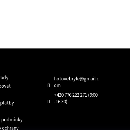
e pro vás
Kontakt
Facebo
vody
hotovebryle
@
gmail.c
om
povat
+420 776 222 271 (9:00
-16:30)
 platby
 podmínky
 ochrany