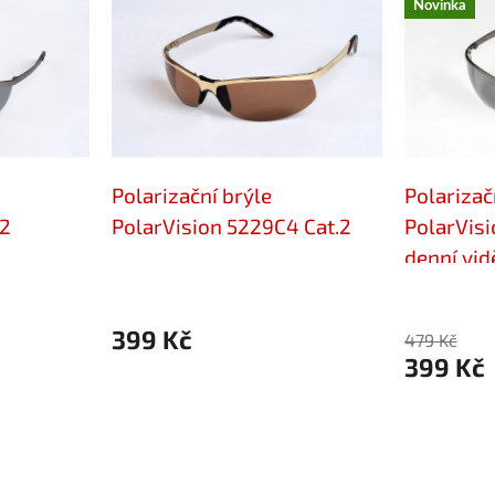
Novinka
Polarizační brýle
Polarizač
C2
PolarVision 5229C4 Cat.2
PolarVisi
denní vid
399 Kč
479 Kč
399 Kč