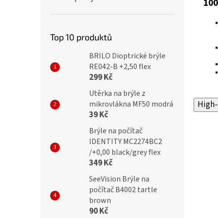
100
Top 10 produktů
BRILO Dioptrické brýle
RE042-B +2,50 flex
299 Kč
Utěrka na brýle z
mikrovlákna MF50 modrá
High-
39 Kč
Brýle na počítač
IDENTITY MC2274BC2
/+0,00 black/grey flex
349 Kč
SeeVision Brýle na
počítač B4002 tartle
brown
90 Kč