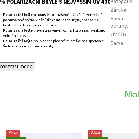
% POLARIZAČNÍ BRÝLE S NEJVYŠŠÍM UV 400
Kategorie
:
Záruka
:
Polarizační brýle
propouštějí pro naše oči užitečné, vertikálně
Barva
polarizované světlo, vidění přes polarizační brýle je pohodlné,
obruby
:
kontrastní a bez nepříjemného oslnění.
Polarizační brýle
ulevují unaveným očím, filtr přináší vynikající
UV filtr
:
vnímání barev.
Polarizační brýle
jsou vhodné především pro řidiče a sportovce.
Barva
:
Šedomodré čočky, černé obruby
contrast mode
Moh
Akce
Akce