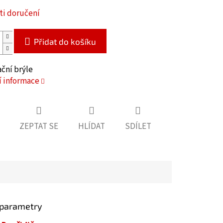
i doručení
Přidat do košíku
ační brýle
í informace
ZEPTAT SE
HLÍDAT
SDÍLET
 parametry