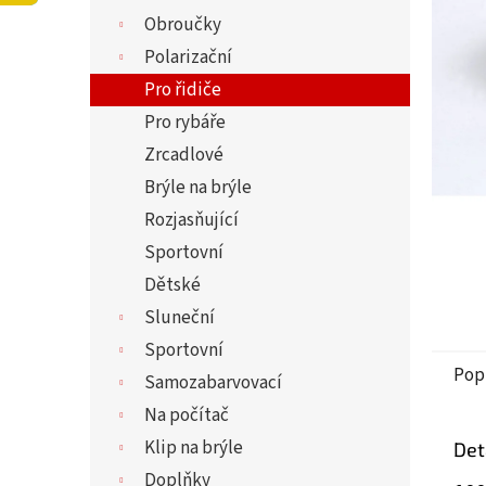
í
Obroučky
p
a
Polarizační
n
Pro řidiče
e
Pro rybáře
l
Zrcadlové
Brýle na brýle
Rozjasňující
Sportovní
Dětské
Sluneční
Sportovní
Pop
Samozabarvovací
Na počítač
Klip na brýle
Det
Doplňky