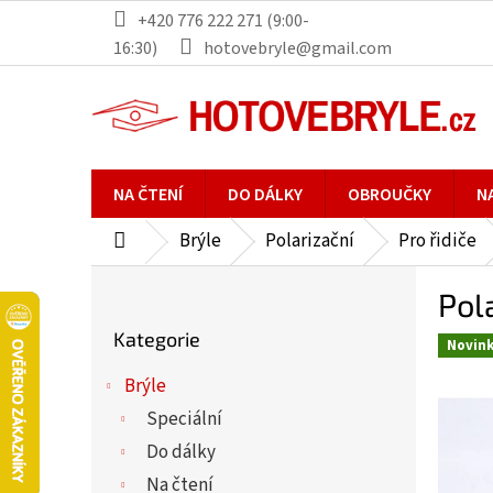
Přejít
+420 776 222 271 (9:00-
na
16:30)
hotovebryle@gmail.com
obsah
NA ČTENÍ
DO DÁLKY
OBROUČKY
N
Brýle
Polarizační
Pro řidiče
Domů
P
Pol
o
Přeskočit
s
Kategorie
kategorie
Novin
t
r
Brýle
a
Speciální
n
Do dálky
n
Na čtení