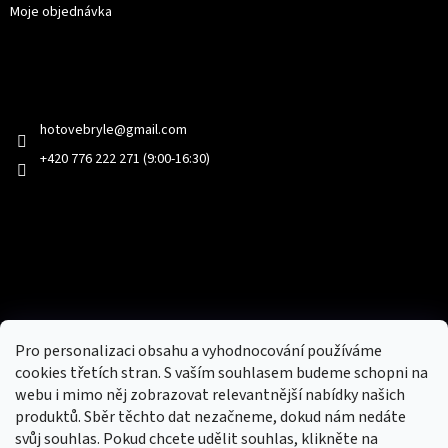
Moje objednávka
Kontakt
hotovebryle
@
gmail.com
+420 776 222 271 (9:00-16:30)
Facebook
Přijímáme online platby
Pro personalizaci obsahu a vyhodnocování používáme
cookies třetích stran. S vaším souhlasem budeme schopni na
webu i mimo něj zobrazovat relevantnější nabídky našich
produktů. Sběr těchto dat nezačneme, dokud nám nedáte
svůj souhlas. Pokud chcete udělit souhlas, klikněte na