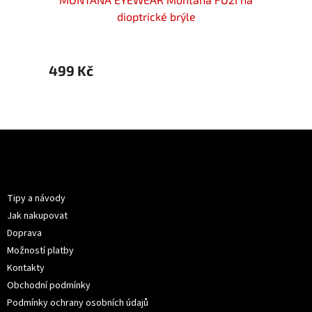
le v
dioptrické brýle
Mo
499 Kč
499 
Z
á
p
Informace pro vás
a
t
Tipy a návody
í
Jak nakupovat
Doprava
Možností platby
Kontakty
Obchodní podmínky
Podmínky ochrany osobních údajů