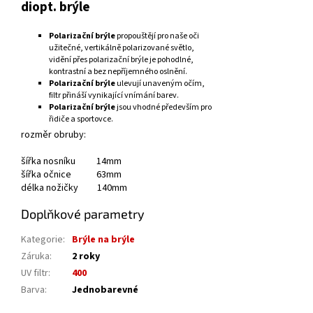
diopt. brýle
Polarizační brýle
propouštějí pro naše oči
užitečné, vertikálně polarizované světlo,
vidění přes polarizační brýle je pohodlné,
kontrastní a bez nepříjemného oslnění.
Polarizační brýle
ulevují unaveným očím,
filtr přináší vynikající vnímání barev.
Polarizační brýle
jsou vhodné především pro
řidiče a sportovce.
rozměr obruby:
šířka nosníku 14mm
šířka očnice 63mm
délka nožičky 140mm
Doplňkové parametry
Kategorie
:
Brýle na brýle
Záruka
:
2 roky
UV filtr
:
400
Barva
:
Jednobarevné