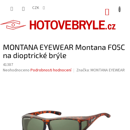
Přejít
na
CZK
NÁKUP
obsah
KOŠÍK
MONTANA EYEWEAR Montana FO5C
na dioptrické brýle
41387
Průměrné
Neohodnoceno
Podrobnosti hodnocení
Značka:
MONTANA EYEWEAR
hodnocení
produktu
je
0,0
z
5
hvězdiček.