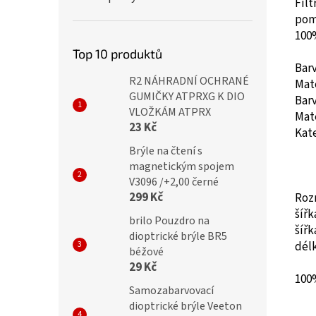
Filt
pomo
100
Top 10 produktů
Bar
R2 NÁHRADNÍ OCHRANÉ
Mat
GUMIČKY ATPRXG K DIO
Barv
VLOŽKÁM ATPRX
Mate
23 Kč
Kate
Brýle na čtení s
magnetickým spojem
V3096 /+2,00 černé
299 Kč
Roz
šíř
brilo Pouzdro na
šíř
dioptrické brýle BR5
dél
béžové
29 Kč
100
Samozabarvovací
dioptrické brýle Veeton