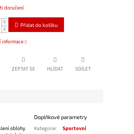
i doručení
Přidat do košíku
í informace
ZEPTAT SE
HLÍDAT
SDÍLET
Doplňkové parametry
slení oblohy.
Kategorie
:
Sportovní