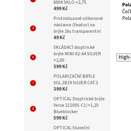
6004 SKLO +2,75
Pol
499 Kč
Čočk
Pola
Protiskluzové silikonové
nástavce (fixator) na
brýle 2ks transparentní
49 Kč
SKLÁDACÍ dioptrické
brýle MINI 62-64 SILVER
High-
+2,00
399 Kč
POLARIZAČNÍ BRÝLE
SGL.2B19 SILVER CAT.3
399 Kč
OPTICAL Dioptrické brýle
Verse 21100S-C1/+1,25
Blueblocker
599 Kč
OPTICAL Sluneční