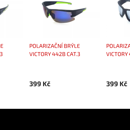
LE
POLARIZAČNÍ BRÝLE
POLARIZA
3
VICTORY 442B CAT.3
VICTORY 
399 Kč
399 Kč
ok
Přijímáme online