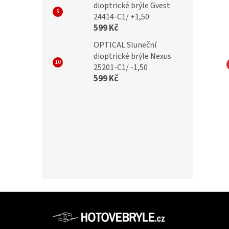
dioptrické brýle Gvest
24414-C1/ +1,50
599 Kč
OPTICAL Sluneční
dioptrické brýle Nexus
25201-C1/ -1,50
599 Kč
IZAČNÍ BRÝLE
POLARIZAČNÍ BRÝLE
Y 440A CAT.3
VICTORY 440B CAT.3
č
399 Kč
Z
á
p
Informac