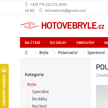
Přejít
+420 776 222 271 (9:00-
na
16:30)
hotovebryle@gmail.com
obsah
NA ČTENÍ
DO DÁLKY
OBROUČKY
N
Brýle
Polarizační
Sportovní
Domů
P
POL
o
Přeskočit
s
Kategorie
Průmě
2 hodn
kategorie
t
hodno
r
Brýle
produ
a
Speciální
je
n
5,0
Do dálky
n
z
Na čtení