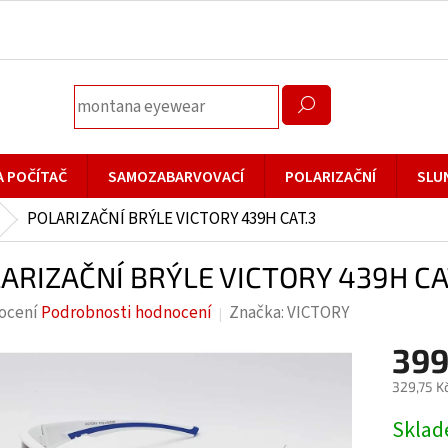
A POČÍTAČ
SAMOZABARVOVACÍ
POLARIZAČNÍ
SLU
POLARIZAČNÍ BRÝLE VICTORY 439H CAT.3
ARIZAČNÍ BRÝLE VICTORY 439H CA
rné
ocení
Podrobnosti hodnocení
Značka:
VICTORY
cení
399
ktu
329,75 K
Měrná
Skla
cena: