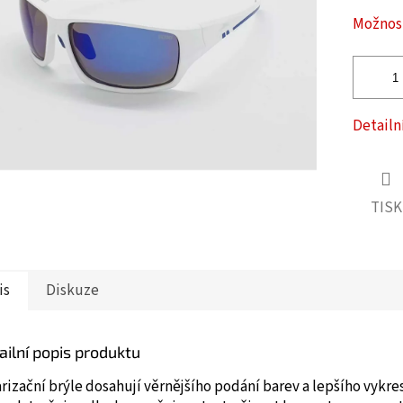
ček.
Možnost
Detailn
TISK
is
Diskuze
ailní popis produktu
rizační brýle dosahují věrnějšího podání barev a lepšího vykre