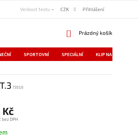
Velikost textu
CZK
Přihlášení
NÁKUPNÍ
Prázdný košík
KOŠÍK
NEČNÍ
SPORTOVNÍ
SPECIÁLNÍ
KLIP NA BRÝLE
T.3
73510
 Kč
č bez DPH
dem