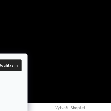
platby
Souhlasím
y
Vytvořil Shoptet