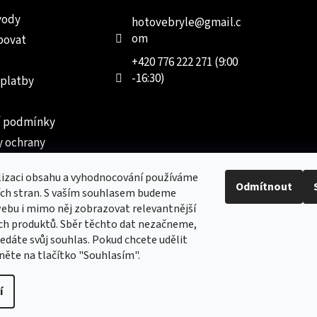
vody
hotovebryle
@
gmail.c
om
povat
+420 776 222 271 (9:00
-16:30)
 platby
 podmínky
 ochrany
 údajů
lizaci obsahu a vyhodnocování používáme
ednávka
Odmítnout
ích stran. S vaším souhlasem budeme
ebu i mimo něj zobrazovat relevantnější
ch produktů. Sběr těchto dat nezačneme,
dáte svůj souhlas. Pokud chcete udělit
kněte na tlačítko "Souhlasím".
Nový obchod s batohy, cestovními zavazadly, tašky a peněženk
í
vyhrazena.
Upravit nastavení cookies