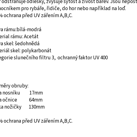
r odstraňuje odlesky, zvyšuje sytost a živost barev. Jsou nepo
cníkem pro rybáře, řidiče, do hor nebo například na loď.
% ochrana před UV zářením A,B,C.
va rámu:bílá-modrá
erial rámu:
Acetát
a skel:
šedohnědá
riál skel: polykarbonát
gorie slunečního filtru 3, ochranný faktor UV 400
měry obruby:
ka nosníku 17mm
ka očnice 64mm
ka nožičky 130mm
% ochrana před UV zářením A,B,C.