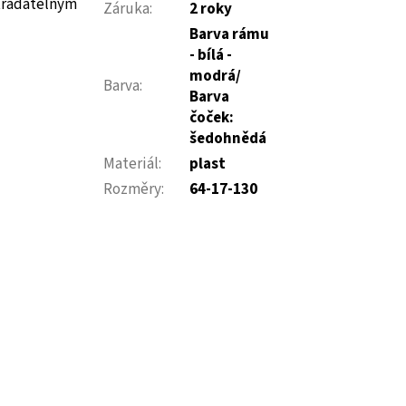
stradatelným
Záruka
:
2 roky
Barva rámu
- bílá -
modrá/
Barva
:
Barva
čoček:
šedohnědá
Materiál
:
plast
Rozměry
:
64-17-130