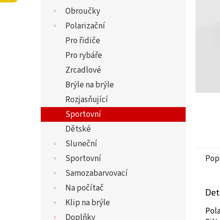
5
í
Obroučky
hvězdi
p
a
Polarizační
n
Pro řidiče
e
Pro rybáře
l
Zrcadlové
Brýle na brýle
Rozjasňující
Sportovní
Dětské
Sluneční
Sportovní
Pop
Samozabarvovací
Na počítač
Det
Klip na brýle
Pola
Doplňky