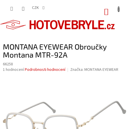
Přejít
na
CZK
NÁKUP
obsah
KOŠÍK
MONTANA EYEWEAR Obroučky
Montana MTR-92A
66258
Průměrné
1 hodnocení
Podrobnosti hodnocení
Značka:
MONTANA EYEWEAR
hodnocení
produktu
je
5,0
z
5
hvězdiček.