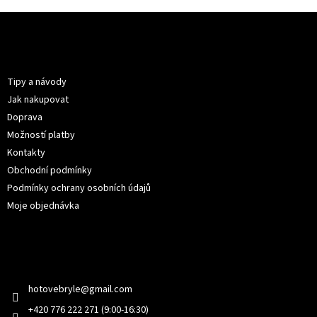
Z
á
p
Informace pro vás
a
t
Tipy a návody
í
Jak nakupovat
Doprava
Možností platby
Kontakty
Obchodní podmínky
Podmínky ochrany osobních údajů
Moje objednávka
Kontakt
hotovebryle
@
gmail.com
+420 776 222 271 (9:00-16:30)