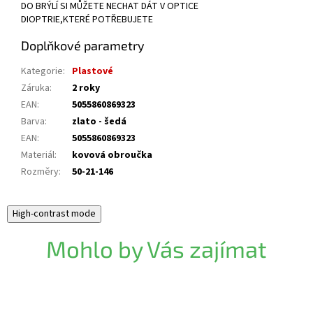
DO BRÝLÍ SI MŮŽETE NECHAT DÁT V OPTICE
DIOPTRIE,KTERÉ POTŘEBUJETE
Doplňkové parametry
Kategorie
:
Plastové
Záruka
:
2 roky
EAN
:
5055860869323
Barva
:
zlato - šedá
EAN
:
5055860869323
Materiál
:
kovová obroučka
Rozměry
:
50-21-146
High-contrast mode
Mohlo by Vás zajímat