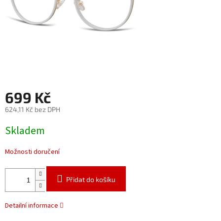
699 Kč
624,11 Kč bez DPH
Měrná
Skladem
cena:
Možnosti doručení
Přidat do košíku
Detailní informace