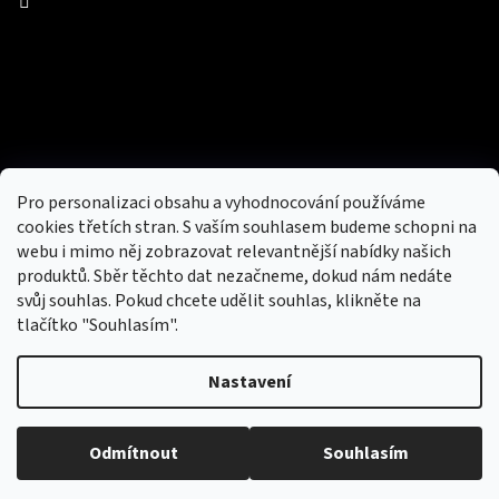
Facebook
Přijímáme online platby
Pro personalizaci obsahu a vyhodnocování používáme
cookies třetích stran. S vaším souhlasem budeme schopni na
webu i mimo něj zobrazovat relevantnější nabídky našich
produktů. Sběr těchto dat nezačneme, dokud nám nedáte
svůj souhlas. Pokud chcete udělit souhlas, klikněte na
tlačítko "Souhlasím".
Nový obchod s batohy, cestovními zavazadly, tašky a peněženky
Nastavení
Copyright 2026
hotovebryle.cz
. Všechna práva
Vytvořil
Odmítnout
Souhlasím
vyhrazena.
Upravit nastavení cookies
Shoptet