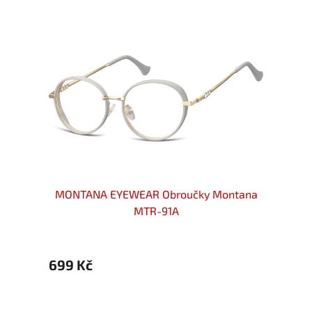
ntana
MONTANA EYEWEAR Obroučky Montana
MONT
MTR-91A
699 Kč
699 