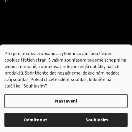
Facebook
Přijímáme online platby
Pro personalizaci obsahu a vyhodnocování používáme
cookies třetích stran. S vaším souhlasem budeme schopni na
webu i mimo něj zobrazovat relevantnější nabídky našich
produktů. Sběr těchto dat nezačneme, dokud nám nedáte
svůj souhlas. Pokud chcete udělit souhlas, klikněte na
tlačítko "Souhlasím".
Nový obchod s batohy, cestovními zavazadly, tašky a peněženky
Nastavení
Copyright 2026
hotovebryle.cz
. Všechna práva
Vytvořil
Odmítnout
Souhlasím
vyhrazena.
Upravit nastavení cookies
Shoptet