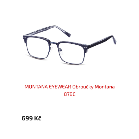
ntana
MONTANA EYEWEAR Obroučky Montana
MONT
878C
699 Kč
699 