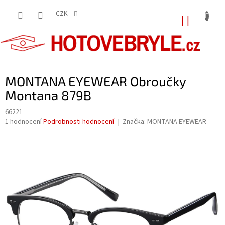
Přejít
na
CZK
NÁKUP
obsah
KOŠÍK
MONTANA EYEWEAR Obroučky
Montana 879B
66221
Průměrné
1 hodnocení
Podrobnosti hodnocení
Značka:
MONTANA EYEWEAR
hodnocení
produktu
je
5,0
z
5
hvězdiček.