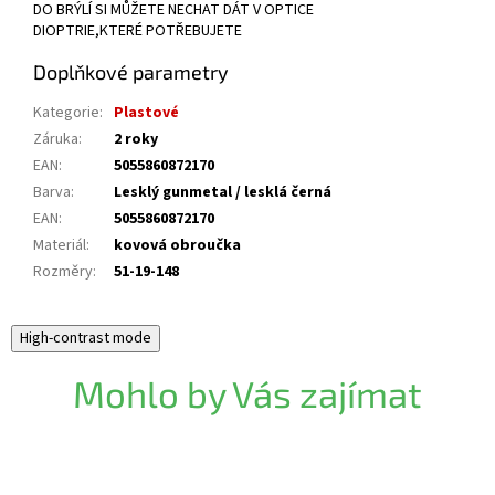
DO BRÝLÍ SI MŮŽETE NECHAT DÁT V OPTICE
DIOPTRIE,KTERÉ POTŘEBUJETE
Doplňkové parametry
Kategorie
:
Plastové
Záruka
:
2 roky
EAN
:
5055860872170
Barva
:
Lesklý gunmetal / lesklá černá
EAN
:
5055860872170
Materiál
:
kovová obroučka
Rozměry
:
51-19-148
High-contrast mode
Mohlo by Vás zajímat