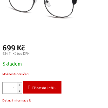
699 Kč
624,11 Kč bez DPH
Měrná
Skladem
cena:
Možnosti doručení
Přidat do košíku
Detailní informace