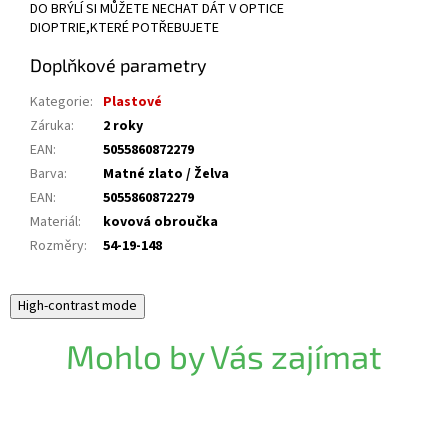
DO BRÝLÍ SI MŮŽETE NECHAT DÁT V OPTICE
DIOPTRIE,KTERÉ POTŘEBUJETE
Doplňkové parametry
Kategorie
:
Plastové
Záruka
:
2 roky
EAN
:
5055860872279
Barva
:
Matné zlato / Želva
EAN
:
5055860872279
Materiál
:
kovová obroučka
Rozměry
:
54-19-148
High-contrast mode
Mohlo by Vás zajímat