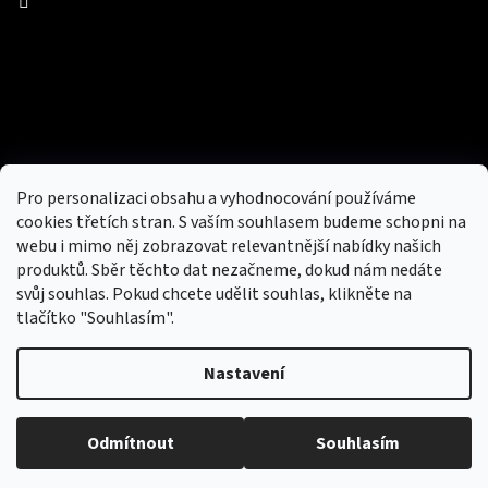
Facebook
Přijímáme online platby
Pro personalizaci obsahu a vyhodnocování používáme
cookies třetích stran. S vaším souhlasem budeme schopni na
webu i mimo něj zobrazovat relevantnější nabídky našich
produktů. Sběr těchto dat nezačneme, dokud nám nedáte
svůj souhlas. Pokud chcete udělit souhlas, klikněte na
tlačítko "Souhlasím".
Nový obchod s batohy, cestovními zavazadly, tašky a peněženky
Nastavení
Copyright 2026
hotovebryle.cz
. Všechna práva
Vytvořil
Odmítnout
Souhlasím
vyhrazena.
Upravit nastavení cookies
Shoptet