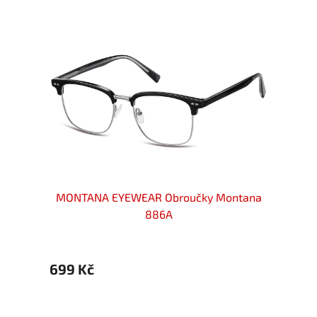
ntana
MONTANA EYEWEAR Obroučky Montana
MONT
886A
699 Kč
699 