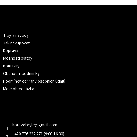
Z
á
p
Informace pro vás
a
t
Tipy a návody
í
Jak nakupovat
Doprava
Možností platby
Kontakty
Obchodní podmínky
Podmínky ochrany osobních údajů
Moje objednávka
Kontakt
hotovebryle
@
gmail.com
+420 776 222 271 (9:00-16:30)