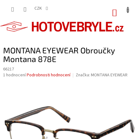
Přejít
na
CZK
NÁKUP
obsah
KOŠÍK
MONTANA EYEWEAR Obroučky
Montana 878E
66217
Průměrné
1 hodnocení
Podrobnosti hodnocení
Značka:
MONTANA EYEWEAR
hodnocení
produktu
je
5,0
z
5
hvězdiček.