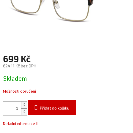
699 Kč
624,11 Kč bez DPH
Měrná
Skladem
cena:
Možnosti doručení
Přidat do košíku
Detailní informace