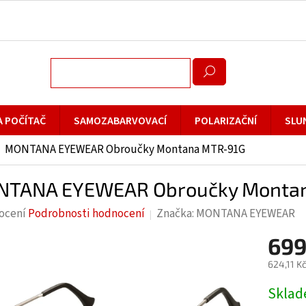
A POČÍTAČ
SAMOZABARVOVACÍ
POLARIZAČNÍ
SLU
MONTANA EYEWEAR Obroučky Montana MTR-91G
TANA EYEWEAR Obroučky Monta
rné
ocení
Podrobnosti hodnocení
Značka:
MONTANA EYEWEAR
cení
699
ktu
624,11 K
Měrná
Skla
cena: