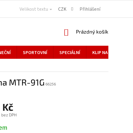
Velikost textu
CZK
Přihlášení
NÁKUPNÍ
Prázdný košík
KOŠÍK
NEČNÍ
SPORTOVNÍ
SPECIÁLNÍ
KLIP NA BRÝLE
na MTR-91G
66256
 Kč
č bez DPH
dem