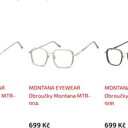
AR
MONTANA EYEWEAR
MONTAN
a MTR-
Obroučky Montana MTR-
Obroučk
90A
90B
699 Kč
699 Kč