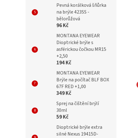
Pevná korálková šňůrka
na brýle 423SS -
bělorůžová
96 Kč
MONTANA EYEWEAR
Dioptrické brýle s
asférickou čočkou MR15
+2,50
194 Kč
MONTANA EYEWEAR
Brýle na počítač BLF BOX
67F RED +1,00
349 Kč
NA EYEWEAR
MONTANA EYEWEAR
čky Montana MTR-
Obroučky Montana MTR-
Sprej na čištění brýlí
30ml
90F
59 Kč
Dioptrické brýle extra
Kč
699 Kč
silné Nexus 19415D-