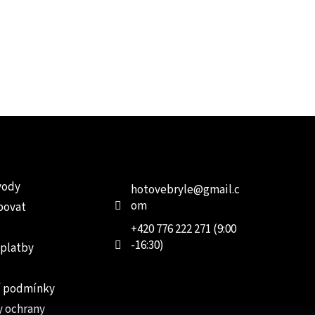
e pro vás
Kontakt
Facebo
vody
hotovebryle
@
gmail.c
om
povat
+420 776 222 271 (9:00
-16:30)
 platby
 podmínky
 ochrany