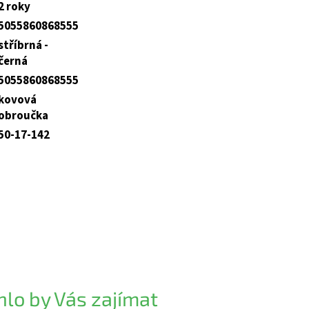
2 roky
5055860868555
stříbrná -
černá
5055860868555
kovová
obroučka
50-17-142
lo by Vás zajímat