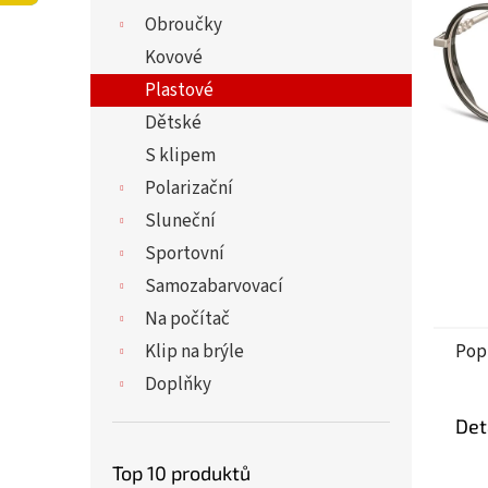
5
í
Obroučky
hvězdi
p
a
Kovové
n
Plastové
e
Dětské
l
S klipem
Polarizační
Sluneční
Sportovní
Samozabarvovací
Na počítač
Klip na brýle
Pop
Doplňky
Det
Top 10 produktů