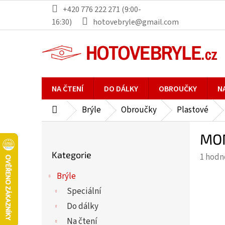
Přejít
+420 776 222 271 (9:00-
na
16:30)
hotovebryle@gmail.com
obsah
NA ČTENÍ
DO DÁLKY
OBROUČKY
N
Brýle
Obroučky
Plastové
Domů
P
MON
o
Přeskočit
s
Kategorie
Průmě
1 hodn
kategorie
t
hodno
r
Brýle
produ
a
Speciální
je
n
5,0
Do dálky
n
z
Na čtení