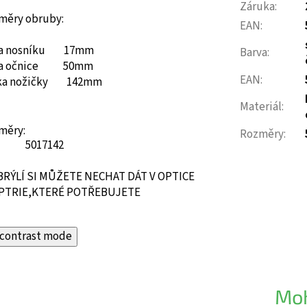
Záruka
:
měry obruby:
EAN
:
ka nosníku 17mm
Barva
:
ka očnice 50mm
EAN
:
ka nožičky 142mm
Materiál
:
měry:
Rozměry
:
50
17
142
BRÝLÍ SI MŮŽETE NECHAT DÁT V OPTICE
PTRIE,KTERÉ POTŘEBUJETE
contrast mode
Moh