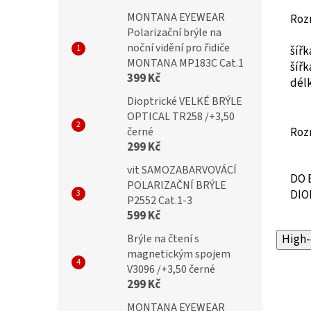
MONTANA EYEWEAR
Roz
Polarizační brýle na
noční vidění pro řidiče
šíř
MONTANA MP183C Cat.1
šíř
399 Kč
dél
Dioptrické VELKÉ BRÝLE
OPTICAL TR258 /+3,50
černé
Roz
299 Kč
vit SAMOZABARVOVÁCÍ
DO 
POLARIZAČNÍ BRÝLE
DIO
P2552 Cat.1-3
599 Kč
Brýle na čtení s
High-
magnetickým spojem
V3096 /+3,50 černé
299 Kč
MONTANA EYEWEAR