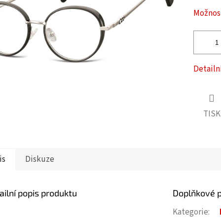
ček.
Možnost
Detailn
TISK
is
Diskuze
ailní popis produktu
Doplňkové 
Kategorie
: