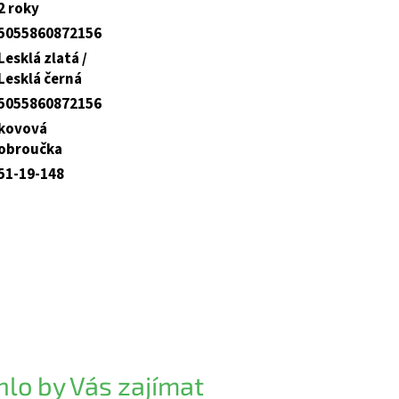
2 roky
5055860872156
Lesklá zlatá /
Lesklá černá
5055860872156
kovová
obroučka
51-19-148
lo by Vás zajímat