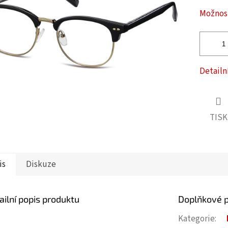
ček.
Možnost
Detailn
TISK
is
Diskuze
ailní popis produktu
Doplňkové 
Kategorie
: