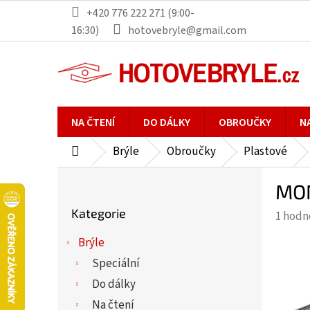
Přejít
+420 776 222 271 (9:00-
na
16:30)
hotovebryle@gmail.com
obsah
NA ČTENÍ
DO DÁLKY
OBROUČKY
N
Brýle
Obroučky
Plastové
Domů
P
MON
o
Přeskočit
s
Kategorie
Průmě
1 hodn
kategorie
t
hodno
r
Brýle
produ
a
Speciální
je
n
5,0
Do dálky
n
z
Na čtení