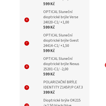
599 Kč
OPTICAL Sluneční
dioptrické brýle Verse
24020-C1/ +1,00
599 Kč
OPTICAL Sluneční
dioptrické brýle Gvest
24414-C1/ +1,50
599 Kč
OPTICAL Sluneční
dioptrické brýle Nexus
25201-C1/ -2,00
NA EYEWEAR
MONTANA EYEWEAR
599 Kč
čky Montana MA65B
Obroučky Montana MA65H
POLARIZAČNÍ BRÝLE
IDENTITY Z145P/P CAT.3
399 Kč
Dioptrické brýle OK215
Kč
699 Kč
/+2,50 black/blue