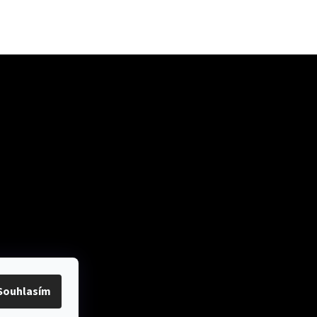
ok
Přijímáme online
platby
Souhlasím