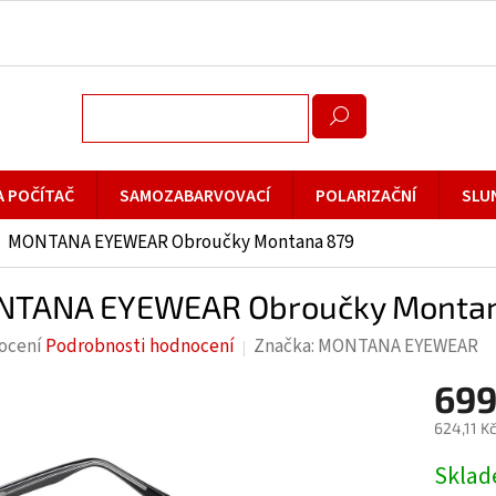
A POČÍTAČ
SAMOZABARVOVACÍ
POLARIZAČNÍ
SLU
MONTANA EYEWEAR Obroučky Montana 879
TANA EYEWEAR Obroučky Montan
rné
ocení
Podrobnosti hodnocení
Značka:
MONTANA EYEWEAR
cení
699
ktu
624,11 K
Měrná
Skla
cena: