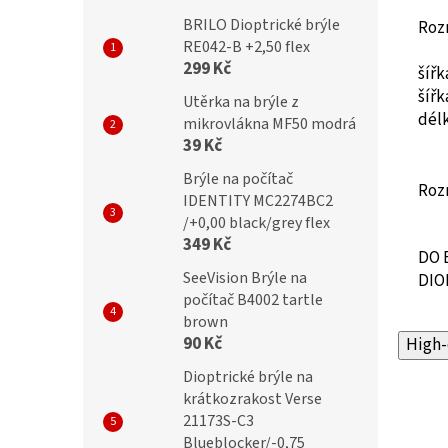
BRILO Dioptrické brýle
Roz
RE042-B +2,50 flex
299 Kč
šíř
šíř
Utěrka na brýle z
dél
mikrovlákna MF50 modrá
39 Kč
Brýle na počítač
Roz
IDENTITY MC2274BC2
/+0,00 black/grey flex
349 Kč
DO 
SeeVision Brýle na
DIO
počítač B4002 tartle
brown
90 Kč
High-
Dioptrické brýle na
krátkozrakost Verse
21173S-C3
Blueblocker/-0,75