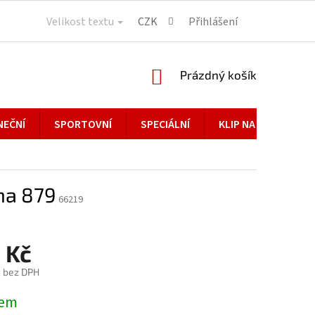
Velikost textu
CZK
Přihlášení
NÁKUPNÍ
Prázdný košík
KOŠÍK
NEČNÍ
SPORTOVNÍ
SPECIÁLNÍ
KLIP NA BRÝLE
a 879
66219
 Kč
č bez DPH
dem