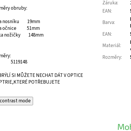
Záruka
:
měry obruby:
EAN
:
ka nosníku 19mm
Barva
:
ka očnice 51mm
EAN
:
ka nožičky 148mm
Materiál
:
měry:
Rozměry
:
51
19
148
BRÝLÍ SI MŮŽETE NECHAT DÁT V OPTICE
PTRIE,KTERÉ POTŘEBUJETE
contrast mode
Moh