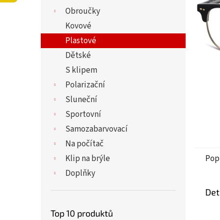
5
í
Obroučky
hvězdi
p
a
Kovové
n
Plastové
e
Dětské
l
S klipem
Polarizační
Sluneční
Sportovní
Samozabarvovací
Na počítač
Klip na brýle
Pop
Doplňky
Det
Top 10 produktů