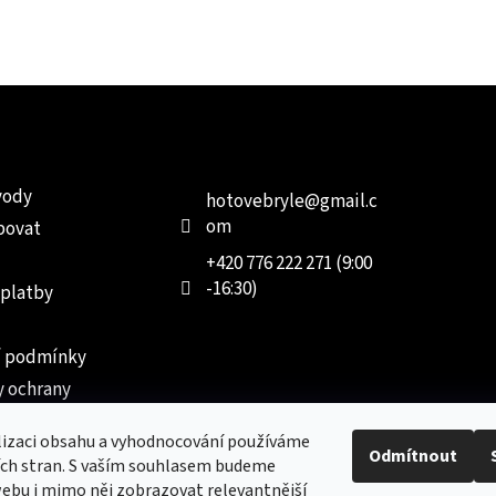
e pro vás
Kontakt
Facebo
vody
hotovebryle
@
gmail.c
om
povat
+420 776 222 271 (9:00
-16:30)
 platby
 podmínky
 ochrany
 údajů
lizaci obsahu a vyhodnocování používáme
ednávka
Odmítnout
ích stran. S vaším souhlasem budeme
ebu i mimo něj zobrazovat relevantnější