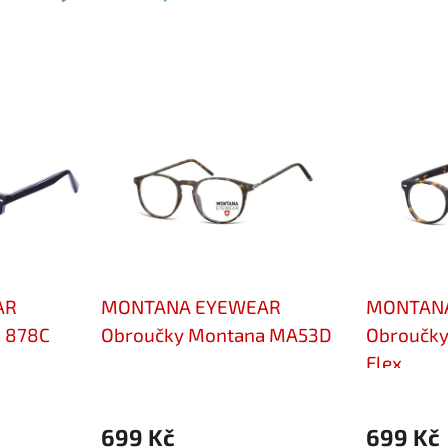
AR
MONTANA EYEWEAR
MONTAN
 878C
Obroučky Montana MA53D
Obroučk
Flex
699 Kč
699 Kč