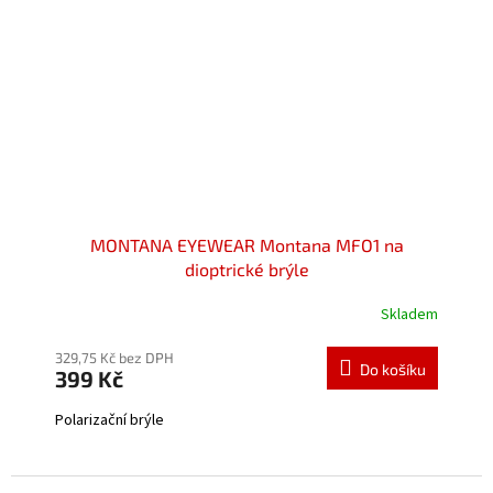
MONTANA EYEWEAR Montana MFO1 na
dioptrické brýle
Skladem
Průměrné
hodnocení
produktu
329,75 Kč bez DPH
Do košíku
399 Kč
je
5,0
Polarizační brýle
z
5
hvězdiček.