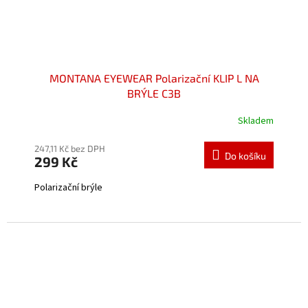
MONTANA EYEWEAR Polarizační KLIP L NA
BRÝLE C3B
Skladem
Průměrné
hodnocení
produktu
247,11 Kč bez DPH
Do košíku
299 Kč
je
5,0
Polarizační brýle
z
5
hvězdiček.