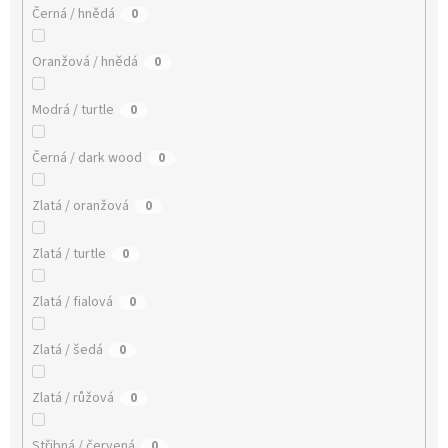
Černá / hnědá
0
Oranžová / hnědá
0
Modrá / turtle
0
Černá / dark wood
0
Zlatá / oranžová
0
Zlatá / turtle
0
Zlatá / fialová
0
Zlatá / šedá
0
Zlatá / růžová
0
Střibná / červená
0