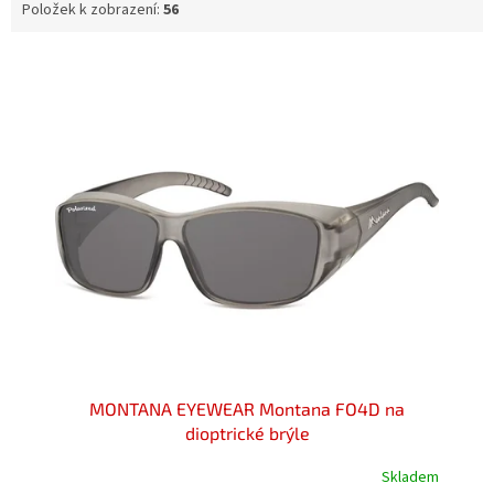
Položek k zobrazení:
56
V
ý
p
i
s
p
r
o
d
u
k
t
ů
MONTANA EYEWEAR Montana FO4D na
dioptrické brýle
Skladem