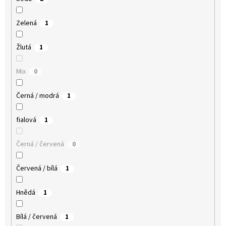
Zelená
1
Žlutá
1
Mix
0
Černá / modrá
1
fialová
1
Černá / červená
0
Červená / bílá
1
Hnědá
1
Bílá / červená
1