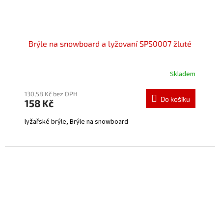
Brýle na snowboard a lyžovaní SPS0007 žluté
Skladem
Průměrné
hodnocení
produktu
130,58 Kč bez DPH
Do košíku
158 Kč
je
5,0
lyžařské brýle, Brýle na snowboard
z
5
hvězdiček.