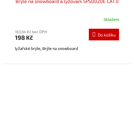
Brýle na snowboard a lyžovaní SPS0020E CAT.0
Skladem
Průměrné
hodnocení
produktu
163,64 Kč bez DPH
Do košíku
198 Kč
je
5,0
lyžařské brýle, Brýle na snowboard
z
5
hvězdiček.