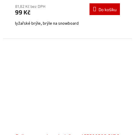
hodnocení
produktu
81,82 Kč bez DPH
Do košíku
99 Kč
je
5,0
lyžařské brýle, brýle na snowboard
z
5
hvězdiček.