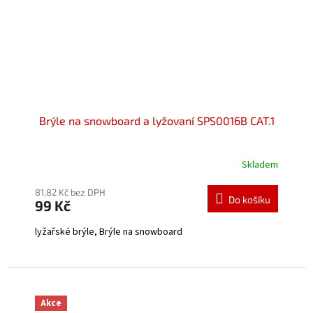
Brýle na snowboard a lyžovaní SPS0016B CAT.1
Skladem
Průměrné
hodnocení
produktu
81,82 Kč bez DPH
Do košíku
99 Kč
je
5,0
lyžařské brýle, Brýle na snowboard
z
5
hvězdiček.
Akce