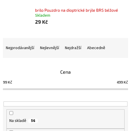
brilo Pouzdro na dioptrické brýle BR5 béžové
Skladem
29 Kč
Ř
a
Nejprodávanější
Nejlevnější
Nejdražší
Abecedně
z
e
n
Cena
í
p
99
Kč
499
Kč
r
o
d
u
k
t
Na skladě
56
ů