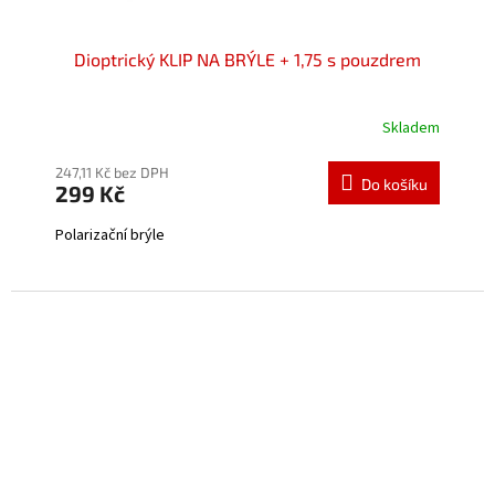
Dioptrický KLIP NA BRÝLE + 1,75 s pouzdrem
Skladem
Průměrné
hodnocení
produktu
247,11 Kč bez DPH
Do košíku
299 Kč
je
4,3
Polarizační brýle
z
5
hvězdiček.