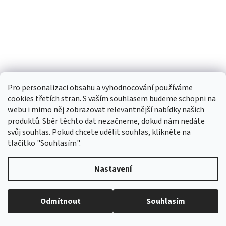
Pro personalizaci obsahu a vyhodnocování používáme
cookies třetích stran. S vaším souhlasem budeme schopni na
webu i mimo něj zobrazovat relevantnější nabídky našich
produktů. Sběr těchto dat nezačneme, dokud nám nedáte
3F Glint 1477
svůj souhlas. Pokud chcete udělit souhlas, klikněte na
tlačítko "Souhlasím".
Skladem
Průměrné
Nastavení
hodnocení
produktu
379,34 Kč bez DPH
Do košíku
459 Kč
je
Odmítnout
Souhlasím
5,0
Velice příjemné a dobře padnouci dámské nebo teenage
z
sportovní brýle s růžovými rozjasňovacími zorníky do
5