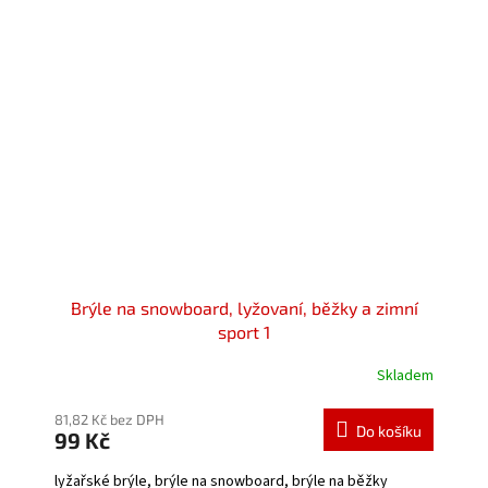
Brýle na snowboard, lyžovaní, běžky a zimní
sport 1
Skladem
Průměrné
hodnocení
produktu
81,82 Kč bez DPH
Do košíku
99 Kč
je
4,8
lyžařské brýle, brýle na snowboard, brýle na běžky
z