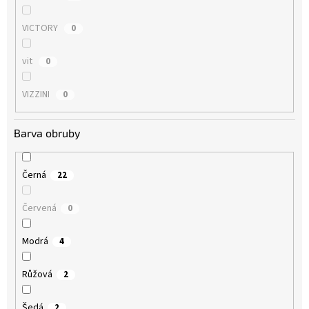
VICTORY
0
vit
0
VIZZINI
0
Barva obruby
Černá
22
Červená
0
Modrá
4
Růžová
2
Šedá
2