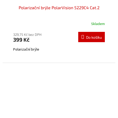
Polarizační brýle PolarVision 5229C4 Cat.2
Skladem
Průměrné
hodnocení
produktu
329,75 Kč bez DPH
Do košíku
399 Kč
je
4,7
Polarizační brýle
z
5
hvězdiček.