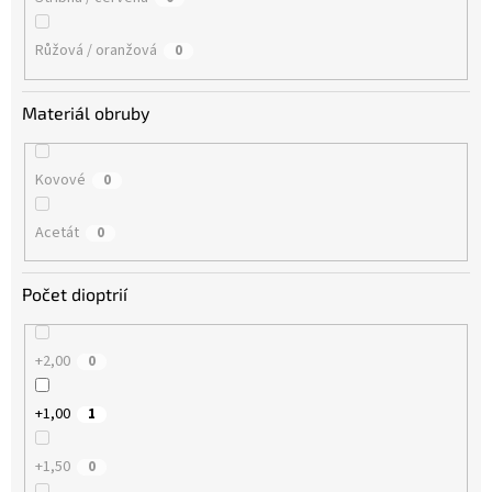
Růžová / oranžová
0
Materiál obruby
Kovové
0
Acetát
0
Počet dioptrií
+2,00
0
+1,00
1
+1,50
0