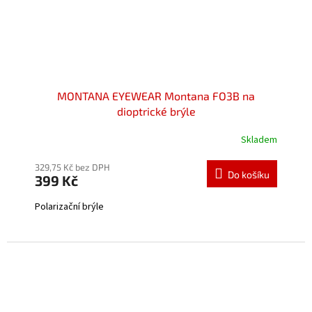
MONTANA EYEWEAR Montana FO3B na
dioptrické brýle
Skladem
Průměrné
hodnocení
produktu
329,75 Kč bez DPH
Do košíku
399 Kč
je
5,0
Polarizační brýle
z
5
hvězdiček.