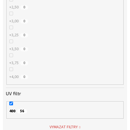
+2,50
0
+3,00
0
+3,25
0
+3,50
0
+3,75
0
+4,00
0
UV filtr
400
56
VYMAZAT FILTRY