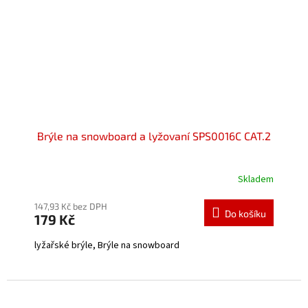
Brýle na snowboard a lyžovaní SPS0016C CAT.2
Skladem
Průměrné
hodnocení
produktu
147,93 Kč bez DPH
Do košíku
179 Kč
je
5,0
lyžařské brýle, Brýle na snowboard
z
5
hvězdiček.