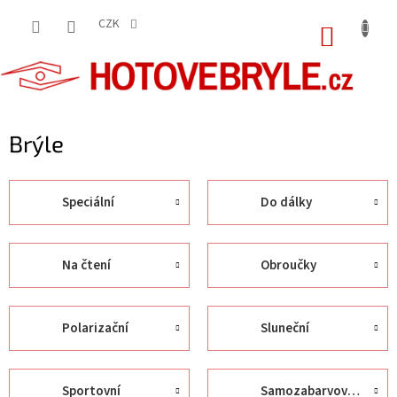
Přejít
na
CZK
NÁKUP
obsah
KOŠÍK
Brýle
Speciální
Do dálky
Na čtení
Obroučky
Polarizační
Sluneční
Sportovní
Samozabarvovací