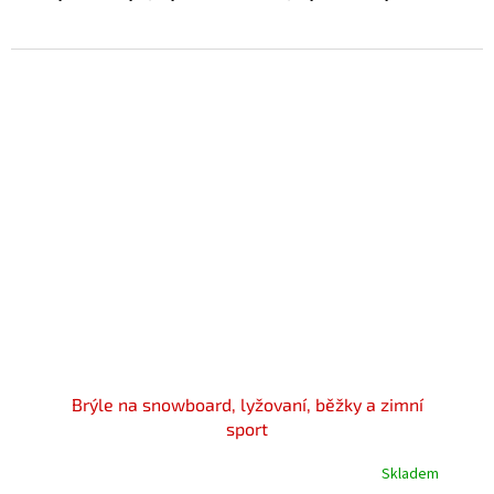
5
hvězdiček.
Brýle na snowboard, lyžovaní, běžky a zimní
sport
Skladem
Průměrné