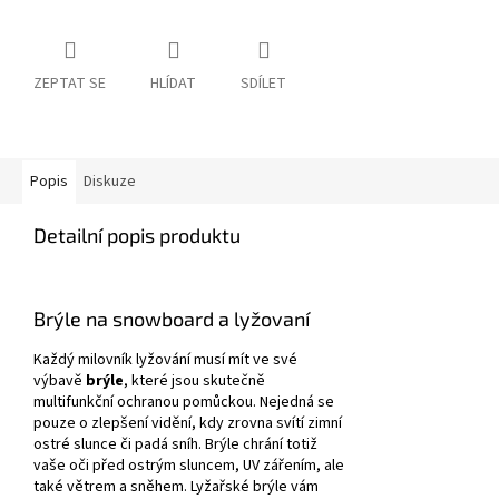
ZEPTAT SE
HLÍDAT
SDÍLET
Popis
Diskuze
Detailní popis produktu
Brýle na snowboard a lyžovaní
Každý milovník lyžování musí mít ve své
výbavě
brýle
, které jsou skutečně
multifunkční ochranou pomůckou. Nejedná se
pouze o zlepšení vidění, kdy zrovna svítí zimní
ostré slunce či padá sníh. Brýle chrání totiž
vaše oči před ostrým sluncem, UV zářením, ale
také větrem a sněhem. Lyžařské brýle vám