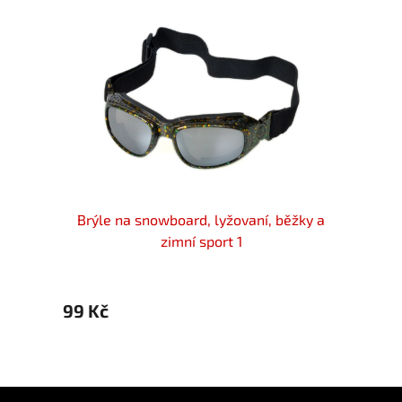
4 Cat.1
Brýle na snowboard, lyžovaní, běžky a
Brýle
zimní sport 1
99 Kč
158 K
Z