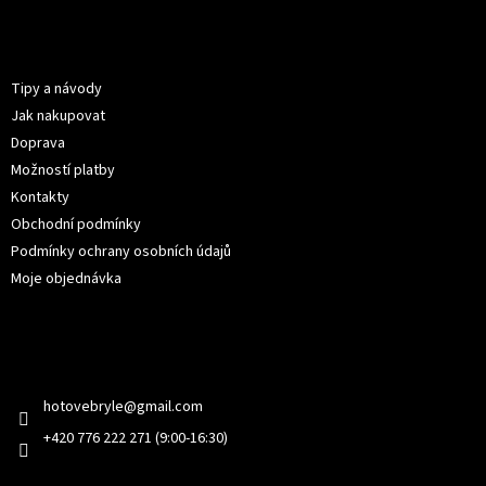
á
p
Informace pro vás
a
t
Tipy a návody
í
Jak nakupovat
Doprava
Možností platby
Kontakty
Obchodní podmínky
Podmínky ochrany osobních údajů
Moje objednávka
Kontakt
hotovebryle
@
gmail.com
+420 776 222 271 (9:00-16:30)