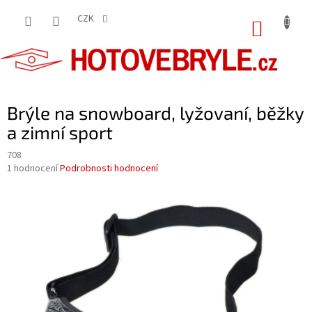
Přejít
na
CZK
NÁKUP
obsah
KOŠÍK
Brýle na snowboard, lyžovaní, běžky
a zimní sport
708
Průměrné
1 hodnocení
Podrobnosti hodnocení
hodnocení
produktu
je
5,0
z
5
hvězdiček.