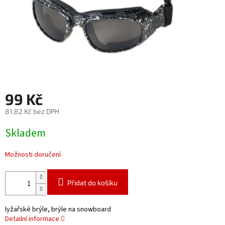
99 Kč
81,82 Kč bez DPH
Měrná
Skladem
cena:
Možnosti doručení
Přidat do košíku
lyžařské brýle, brýle na snowboard
Detailní informace