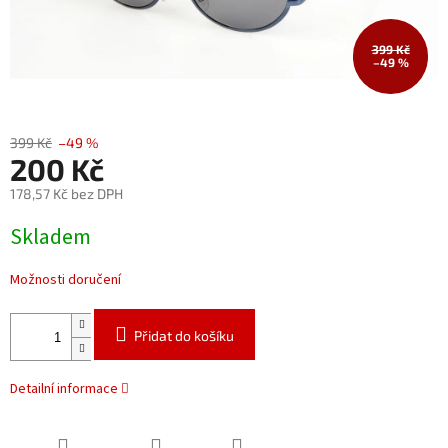
399 Kč
–49 %
399 Kč
–49 %
200 Kč
178,57 Kč bez DPH
Měrná
Skladem
cena:
Možnosti doručení
Přidat do košíku
Detailní informace