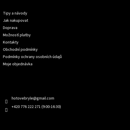
p
Informace pro vás
a
t
Tipy a návody
í
Jak nakupovat
Doprava
Možností platby
Kontakty
Obchodní podmínky
Podmínky ochrany osobních údajů
Moje objednávka
Kontakt
hotovebryle
@
gmail.com
+420 776 222 271 (9:00-16:30)