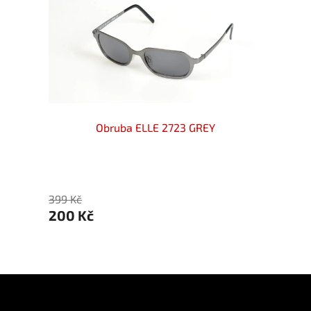
Obruba ELLE 2723 GREY
399 
399 Kč
200 Kč
Z
á