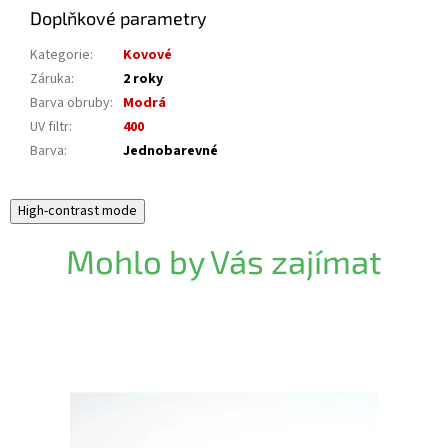
Doplňkové parametry
Kategorie
:
Kovové
Záruka
:
2 roky
Barva obruby
:
Modrá
UV filtr
:
400
Barva
:
Jednobarevné
High-contrast mode
Mohlo by Vás zajímat