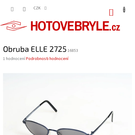
Přejít
na
CZK
NÁKUP
obsah
KOŠÍK
Obruba ELLE 2725
16853
Průměrné
1 hodnocení
Podrobnosti hodnocení
hodnocení
produktu
je
5,0
z
5
hvězdiček.