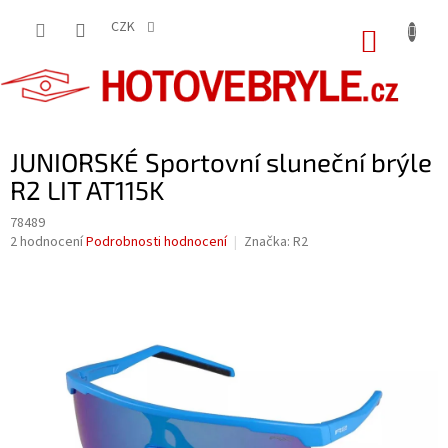
Přejít
na
CZK
NÁKUP
obsah
KOŠÍK
JUNIORSKÉ Sportovní sluneční brýle
R2 LIT AT115K
78489
Průměrné
2 hodnocení
Podrobnosti hodnocení
Značka:
R2
hodnocení
produktu
je
5,0
z
5
hvězdiček.