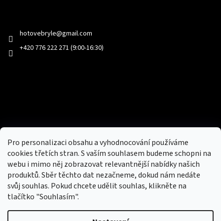
Kontakt
hotovebryle
@
gmail.com
+420 776 222 271 (9:00-16:30)
Facebook
Přijímáme online platby
Pro personalizaci obsahu a vyhodnocování používáme
cookies třetích stran. S vaším souhlasem budeme schopni na
webu i mimo něj zobrazovat relevantnější nabídky našich
produktů. Sběr těchto dat nezačneme, dokud nám nedáte
svůj souhlas. Pokud chcete udělit souhlas, klikněte na
tlačítko "Souhlasím".
Nový obchod s batohy, cestovními zavazadly, tašky a peněženky