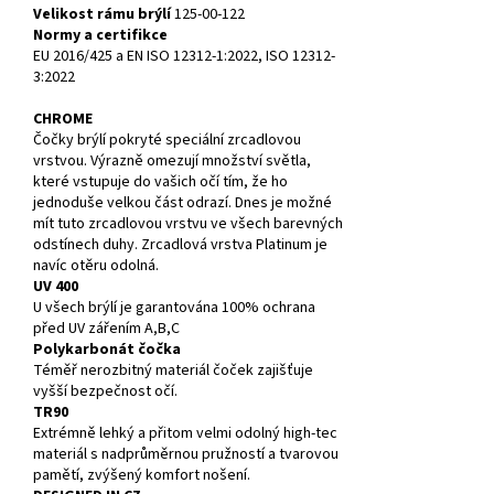
Velikost rámu brýlí
125-00-122
Normy a certifikce
EU 2016/425 a EN ISO 12312-1:2022, ISO 12312-
3:2022
CHROME
Čočky brýlí pokryté speciální zrcadlovou
vrstvou. Výrazně omezují množství světla,
které vstupuje do vašich očí tím, že ho
jednoduše velkou část odrazí. Dnes je možné
mít tuto zrcadlovou vrstvu ve všech barevných
odstínech duhy. Zrcadlová vrstva Platinum je
navíc otěru odolná.
UV 400
U všech brýlí je garantována 100% ochrana
před UV zářením A,B,C
Polykarbonát čočka
Téměř nerozbitný materiál čoček zajišťuje
vyšší bezpečnost očí.
TR90
Extrémně lehký a přitom velmi odolný high-tec
materiál s nadprůměrnou pružností a tvarovou
pamětí, zvýšený komfort nošení.