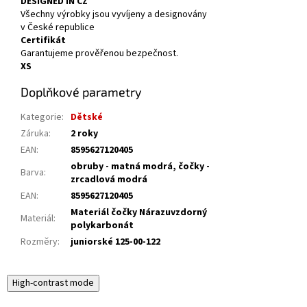
DESIGNED IN CZ
Všechny výrobky jsou vyvíjeny a designovány
v České republice
Certifikát
Garantujeme prověřenou bezpečnost.
XS
Doplňkové parametry
Kategorie
:
Dětské
Záruka
:
2 roky
EAN
:
8595627120405
obruby - matná modrá, čočky -
Barva
:
zrcadlová modrá
EAN
:
8595627120405
Materiál čočky Nárazuvzdorný
Materiál
:
polykarbonát
Rozměry
:
juniorské 125-00-122
High-contrast mode