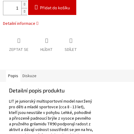
Přidat do košíku
Detailní informace
ZEPTAT SE
HLÍDAT
SDÍLET
Popis
Diskuze
Detailní popis produktu
LIT je juniorský multisportovní model navržený
pro děti a mladé sportovce (cca 8 - 13 let),
kteří jsou neustále v pohybu. Lehké, pohodlné
a přirozeně padnoucí brýle z vysoce pevného
a pružného grilamidu TR90 podporují radost z
aktivit a dávají volnost soustředit se jen na hru,