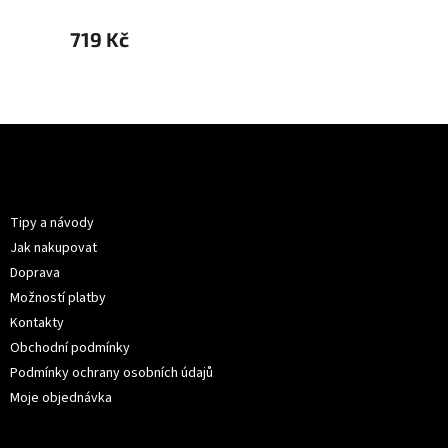
719 Kč
719 K
Z
á
p
Informace pro vás
a
t
Tipy a návody
í
Jak nakupovat
Doprava
Možností platby
Kontakty
Obchodní podmínky
Podmínky ochrany osobních údajů
Moje objednávka