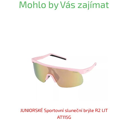
Mohlo by Vás zajímat
ELAX
JUNIORSKÉ Sportovní sluneční brýle R2 LIT
JUNIOR
AT115G