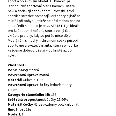
sport a objevování. Model LIT kombinuje
jednoduchý sportovní tvar s barvami, které
baví a dodávají sebevědomí. Protiskluzový
nosník a stranice pomáhají udržet brýle jistě na
místě i při pohybu, takže se děti mohou naplno
soustředit na to, co je baví. AT115 LIT je ideální
pro každodenní nošení, sport i volný čas –
zkrátka pro dny, kdy se pořád něco děje.
Modrý rám s modrým chromem čočky působí
sportovně a svěže. Varianta, která se hodí ke
každému dobrodružství – od hřiště až po
výlet.
Vlastnosti
Popis barvy
modrá
Povrchová úprava
matná
Materiá
l Grilamid TR90
Povrchová úprava čočky
ledově modrý
chrom
Kategorie slunečního
filtruS2
Světelná propustnost
čočky
25,66%
Materiál čočky
Nárazuvzdorný polykarbonát
Hmotnos
t 23g
Model
LIT