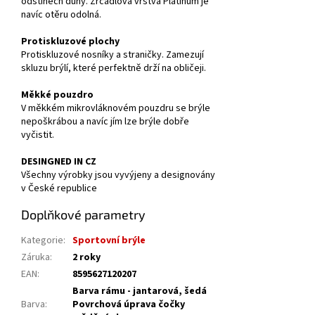
odstínech duhy. Zrcadlová vrstva Platinum je
navíc otěru odolná.
Protiskluzové plochy
Protiskluzové nosníky a straničky. Zamezují
skluzu brýlí, které perfektně drží na obličeji.
Měkké pouzdro
V měkkém mikrovláknovém pouzdru se brýle
nepoškrábou a navíc jím lze brýle dobře
vyčistit.
DESINGNED IN CZ
Všechny výrobky jsou vyvýjeny a designovány
v České republice
Doplňkové parametry
Kategorie
:
Sportovní brýle
Záruka
:
2 roky
EAN
:
8595627120207
Barva rámu - jantarová, šedá
Barva
:
Povrchová úprava čočky