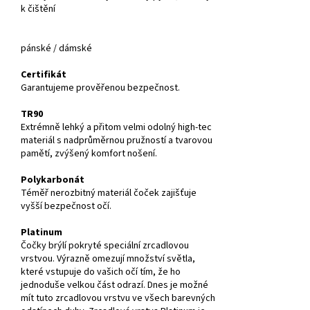
k čištění
pánské / dámské
Certifikát
Garantujeme prověřenou bezpečnost.
TR90
Extrémně lehký a přitom velmi odolný high-tec
materiál s nadprůměrnou pružností a tvarovou
pamětí, zvýšený komfort nošení.
Polykarbonát
Téměř nerozbitný materiál čoček zajišťuje
vyšší bezpečnost očí.
Platinum
Čočky brýlí pokryté speciální zrcadlovou
vrstvou. Výrazně omezují množství světla,
které vstupuje do vašich očí tím, že ho
jednoduše velkou část odrazí. Dnes je možné
mít tuto zrcadlovou vrstvu ve všech barevných