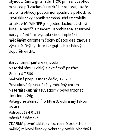
plynout. Rám z grilamidu TR90 přináší vysokou
pevnost při zachování nízké hmotnosti, takže
brýle na obličeji působí nenápadně a pohodlně.
Protiskluzový nosník pomáhá udržet stabilitu
při aktivitě. WINNER je o jednoduchosti, která
funguje napříč situacemi. Kombinace jantarové
barvy a šedého krystalu rámu doplněná
měděným chromem čočky působí designově a
výrazně. Brýle, které fungují i jako stylový
doplněk outfitu.
Barva rámu:
jantarová, šedá
Material rámu: Lehký a extrémně pružný
Grilamid TR90
Světelná propustnost čočky 12,62%
Povrchová úprava čočky měděný chrom
Materiál skel: nárazuvzdorný polykarbonát
Hmotnost 26g
Kategorie slunečního filtru 3, ochranný faktor
UV 400
Velikost:134-0-133
pánské / dámské
ZDARMA pevné skládací ochranné pouzdro a
měkký mikrovláknový ochranný pytlík, vhodný i