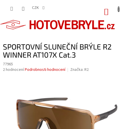
Přejít
na
CZK
NÁKUP
obsah
KOŠÍK
SPORTOVNÍ SLUNEČNÍ BRÝLE R2
WINNER AT107X Cat.3
77965
Průměrné
2 hodnocení
Podrobnosti hodnocení
Značka:
R2
hodnocení
produktu
je
5,0
z
5
hvězdiček.