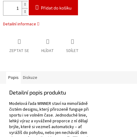
Přidat do košíku
Detailní informace
ZEPTAT SE
HLÍDAT
SDÍLET
Popis
Diskuze
Detailní popis produktu
Modelová řada WINNER staví na mimořádně
čistém designu, který přirozeně funguje při
sportu i ve volném čase. Jednoduché linie,
lehký výraz a vyvážené proporce z ní dělají
brýle, které si vezmeš automaticky – ať
vyrážíš do pohybu, nebo jen necháváš den