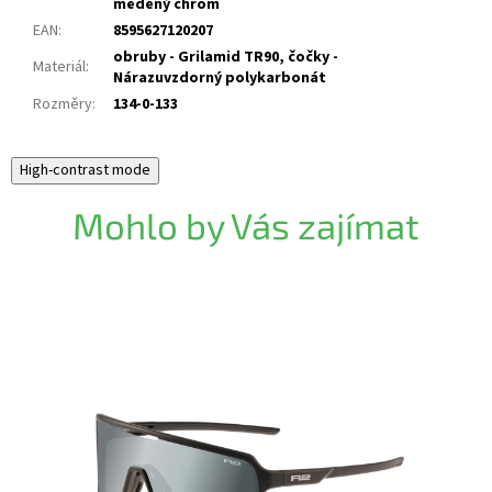
měděný chrom
EAN
:
8595627120207
obruby - Grilamid TR90, čočky -
Materiál
:
Nárazuvzdorný polykarbonát
Rozměry
:
134-0-133
High-contrast mode
Mohlo by Vás zajímat