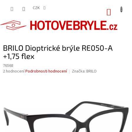
Přejít
na
CZK
NÁKUP
obsah
KOŠÍK
BRILO Dioptrické brýle RE050-A
+1,75 flex
76568
Průměrné
2 hodnocení
Podrobnosti hodnocení
Značka:
BRILO
hodnocení
produktu
je
5,0
z
5
hvězdiček.