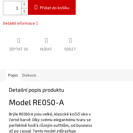
Přidat do košíku
Detailní informace
ZEPTAT SE
HLÍDAT
SDÍLET
Popis
Diskuze
Detailní popis produktu
Model RE050-A
Brýle
RE050-A
jsou velké, klasické kočičí oko v
černé barvě. Díky svému elegantnímu tvaru se
perfektně hodí k různým outfitům, od business
až po casual. Tento model zdůrazňuje