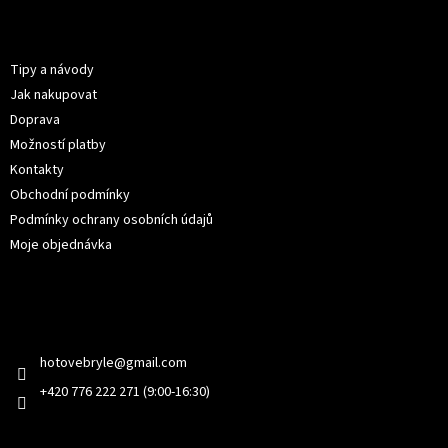
á
p
Informace pro vás
a
t
Tipy a návody
í
Jak nakupovat
Doprava
Možností platby
Kontakty
Obchodní podmínky
Podmínky ochrany osobních údajů
Moje objednávka
Kontakt
hotovebryle
@
gmail.com
+420 776 222 271 (9:00-16:30)