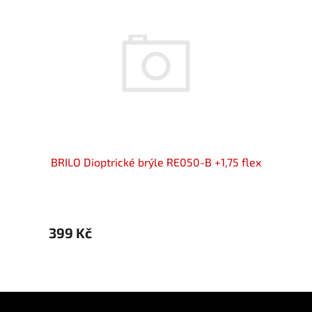
i u
BRILO Dioptrické brýle RE050-B +1,75 flex
BRILO 
ex
399 Kč
399 
Z