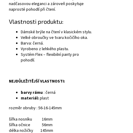
nadčasovou eleganci a zároveň poskytuje
naprosté pohodlí při čtení.
Vlastnosti produktu:
Dámské brýle na čtení v klasickém stylu.
Velké obroučky ve tvaru kočičího oka.
Barva: černá.
Vyrobeno z lehkého plastu.
Systém Flex – flexibilní panty pro
pohodlí.
NEJDŮLEŽITĚJŠÍ VLASTNOSTI:
barvy rámu
: černá
materiál:
plast
rozměr obruby : 56-16-145mm
šířka nosníku 16mm
šířka očnice 56mm
délka nožičky 145mm