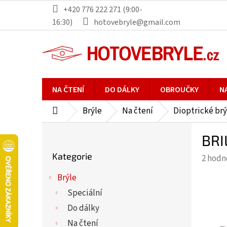
Přejít
+420 776 222 271 (9:00-
na
16:30)
hotovebryle@gmail.com
obsah
NA ČTENÍ
DO DÁLKY
OBROUČKY
N
Brýle
Na čtení
Dioptrické brý
Domů
P
BRI
o
Přeskočit
s
Kategorie
Průmě
2 hodn
kategorie
t
hodno
r
Brýle
produ
a
Speciální
je
n
5,0
Do dálky
n
z
Na čtení