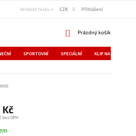
Velikost textu
CZK
Přihlášení
NÁKUPNÍ
Prázdný košík
KOŠÍK
NEČNÍ
SPORTOVNÍ
SPECIÁLNÍ
KLIP NA BRÝLE
6585
 Kč
č bez DPH
dem