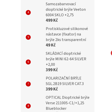
Samozabarvovací
dioptrické brýle Veeton
6004 SKLO +2,75
499 Kč
Protiskluzové silikonové
nástavce (fixator) na
brýle 2ks transparentní
49 Kč
SKLÁDACÍ dioptrické
brýle MINI 62-64 SILVER
Dioptrické brýle
BRILO Dioptrické brýle
+2,00
 +1,25 flex
RE122-A +1,25 flex
399 Kč
POLARIZAČNÍ BRÝLE
SGL.2B19 SILVER CAT.3
399 Kč
č
399 Kč
OPTICAL Dioptrické brýle
Verse 21100S-C1/+1,25
Blueblocker