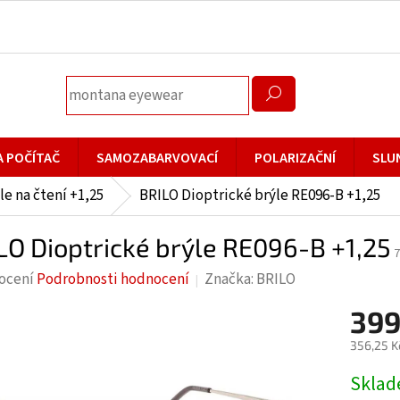
A POČÍTAČ
SAMOZABARVOVACÍ
POLARIZAČNÍ
SLU
le na čtení +1,25
BRILO Dioptrické brýle RE096-B +1,25
LO Dioptrické brýle RE096-B +1,25
7
rné
ocení
Podrobnosti hodnocení
Značka:
BRILO
cení
399
ktu
356,25 K
Měrná
Skla
cena: