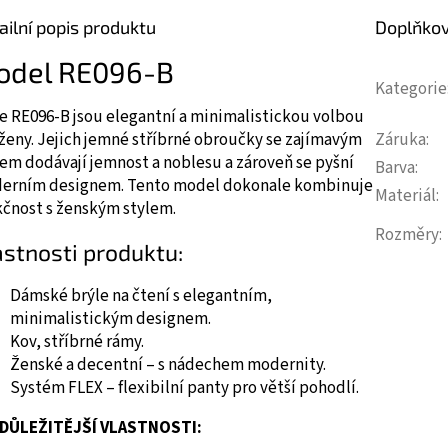
ailní popis produktu
Doplňko
odel RE096-B
Kategorie
le
RE096-B
jsou elegantní a minimalistickou volbou
Záruka
:
ženy. Jejich jemné stříbrné obroučky se zajímavým
em dodávají jemnost a noblesu a zároveň se pyšní
Barva
:
erním designem. Tento model dokonale kombinuje
Materiál
:
kčnost s ženským stylem.
Rozměry
:
astnosti produktu:
Dámské brýle na čtení s elegantním,
minimalistickým designem.
Kov, stříbrné rámy.
Ženské a decentní – s nádechem modernity.
Systém FLEX – flexibilní panty pro větší pohodlí.
DŮLEŽITĚJŠÍ VLASTNOSTI: