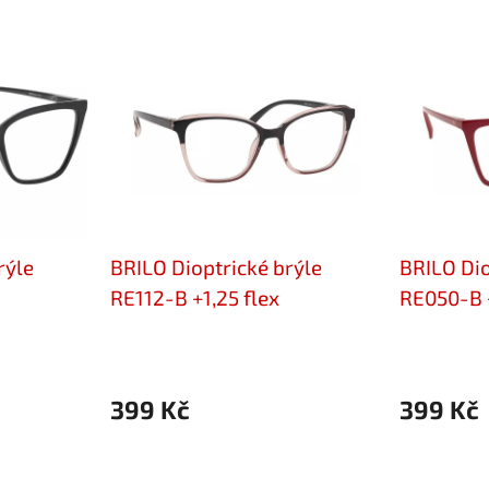
rýle
BRILO Dioptrické brýle
BRILO Dio
RE112-B +1,25 flex
RE050-B +
399 Kč
399 Kč