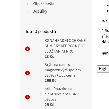
Klip na brýle
Doplňky
roz
šíř
Top 10 produktů
šíř
R2 NÁHRADNÍ OCHRANÉ
dél
GUMIČKY ATPRXG K DIO
VLOŽKÁM ATPRX
není
23 Kč
Brýle na čtení s
High-
magnetickým spojem
V3096 /+2,00 černé
299 Kč
brilo Pouzdro na
dioptrické brýle BR5
béžové
29 Kč