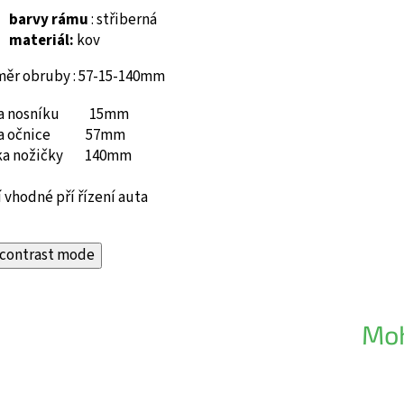
barvy rámu
: střiberná
materiál:
kov
měr obruby : 57-15-140mm
ka nosníku 15mm
ka očnice 57mm
ka nožičky 140mm
 vhodné pří řízení auta
contrast mode
Moh