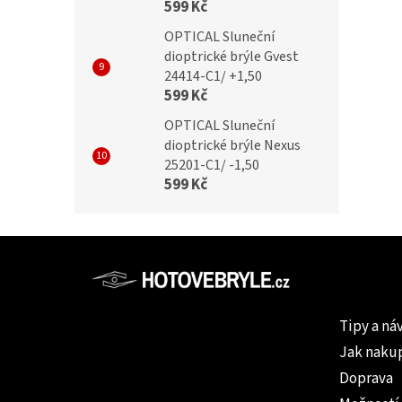
599 Kč
OPTICAL Sluneční
dioptrické brýle Gvest
24414-C1/ +1,50
599 Kč
OPTICAL Sluneční
dioptrické brýle Nexus
25201-C1/ -1,50
599 Kč
Z
á
p
Informac
a
Tipy a ná
t
Jak naku
í
Doprava