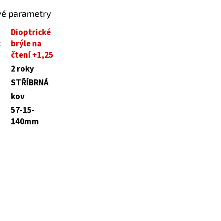
vé parametry
Dioptrické
:
brýle na
čtení +1,25
2 roky
STŘÍBRNÁ
kov
57-15-
140mm