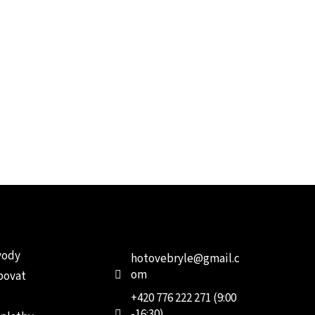
e pro vás
Kontakt
Facebo
vody
hotovebryle
@
gmail.c
om
povat
+420 776 222 271 (9:00
-16:30)