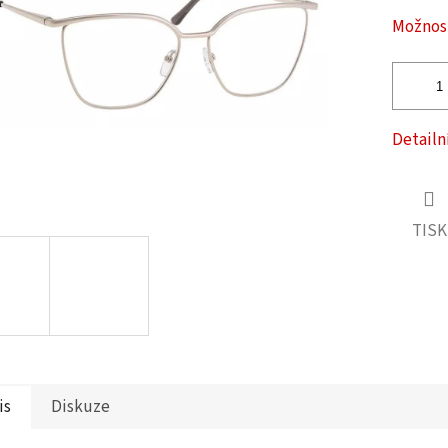
ček.
Možnost
Detailn
TISK
is
Diskuze