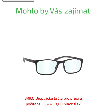
Mohlo by Vás zajímat
i u
BRILO Dioptrické brýle pro práci u
BR
flex
počítače 555-A +3,00 black flex
p