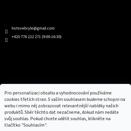
Kontakt
hotovebryle
@
gmail.com
+420 776 222 271 (9:00-16:30)
Facebook
Přijímáme online platby
Pro personalizaci obsahu a vyhodnocování používáme
cookies třetích stran. S vaším souhlasem budeme schopni na
webu i mimo něj zobrazovat relevantnější nabídky našich
produktů. Sběr těchto dat nezačneme, dokud nám nedáte
svůj souhlas. Pokud chcete udělit souhlas, klikněte na
tlačítko "Souhlasím".