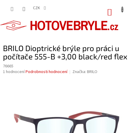
Přejít
na
CZK
NÁKUP
obsah
KOŠÍK
BRILO Dioptrické brýle pro práci u
počítače 555-B +3,00 black/red flex
76665
Průměrné
1 hodnocení
Podrobnosti hodnocení
Značka:
BRILO
hodnocení
produktu
je
5,0
z
5
hvězdiček.