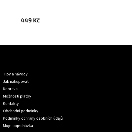
449 Kč
499 
Z
á
p
Informace pro vás
a
t
Tipy a návody
í
Jak nakupovat
Doprava
Možností platby
Kontakty
Obchodní podmínky
Podmínky ochrany osobních údajů
Moje objednávka