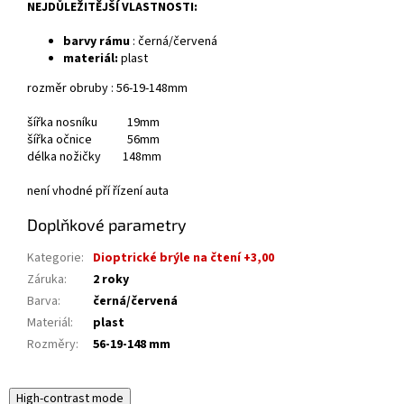
NEJDŮLEŽITĚJŠÍ VLASTNOSTI:
barvy rámu
:
černá/červená
materiál:
plast
rozměr obruby : 56-19-148mm
šířka nosníku 19mm
šířka očnice 56mm
délka nožičky 148mm
není vhodné pří řízení auta
Doplňkové parametry
Kategorie
:
Dioptrické brýle na čtení +3,00
Záruka
:
2 roky
Barva
:
černá/červená
Materiál
:
plast
Rozměry
:
56-19-148 mm
High-contrast mode