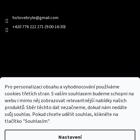
Kontakt
hotovebryle
@
gmail.com
+420 776 222 271 (9:00-16:30)
Facebook
Přijímáme online platby
Pro personalizaci obsahu a vyhodnocování používáme
cookies třetích stran. S vaším souhlasem budeme schopni na
webu i mimo něj zobrazovat relevantnější nabídky našich
produktů. Sběr těchto dat nezačneme, dokud nám nedáte
svůj souhlas. Pokud chcete udělit souhlas, klikněte na
tlačítko "Souhlasím".
Nový obchod s batohy, cestovními zavazadly, tašky a peněženky
Nastavení