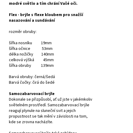
modré světlo a tím chrání Vašé oči.
Flex - brýle s flexe kloubem pro snažší
nasazování a sundávání
rozměr obruby:
šířka nosníku 19mm
šířka očnice 53mm
délka nožičky 140mm
celková výšká 45mm
šířka obruby 139mm
Barvá obruby: černá/šedá
Barvá čočky: čirá do šedé
Samozabarvovací brýle
Dokonale se přizpůsobí, ať už jste v jakémkoliv
světelném prostředí. Samozabarvovací brýle
reagují plynule na sluneční svit a jejich
propustnost se tak mění v závislosti na tom,
kde se zrovna nacházíte.