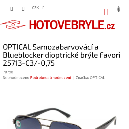
Přejít
na
CZK
NÁKUP
obsah
KOŠÍK
OPTICAL Samozabarvovácí a
Blueblocker dioptrické brýle Favori
25713-C3/-0,75
78790
Průměrné
Neohodnoceno
Podrobnosti hodnocení
Značka:
OPTICAL
hodnocení
produktu
je
0,0
z
5
hvězdiček.