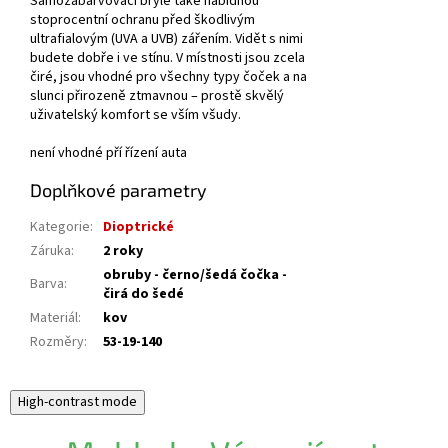
Samozabarvovací brýle také nabídnou
stoprocentní ochranu před škodlivým
ultrafialovým (UVA a UVB) zářením. Vidět s nimi
budete dobře i ve stínu. V místnosti jsou zcela
čiré, jsou vhodné pro všechny typy čoček a na
slunci přirozeně ztmavnou – prostě skvělý
uživatelský komfort se vším všudy.
není vhodné pří řízení auta
Doplňkové parametry
Kategorie
:
Dioptrické
Záruka
:
2 roky
obruby - černo/šedá čočka -
Barva
:
čirá do šedé
Materiál
:
kov
Rozměry
:
53-19-140
High-contrast mode