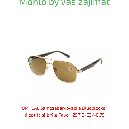
Mohlo by Vás zajímat
locker
OPTICAL Samozabarvovácí a Blueblocker
OPTIC
-1,25
dioptrické brýle Favori 25713-C2/-0,75
diop