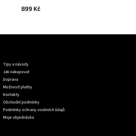
899 Kč
899 
Z
á
p
Informace pro vás
a
t
Tipy a návody
í
Jak nakupovat
Doprava
Možností platby
Kontakty
Obchodní podmínky
Podmínky ochrany osobních údajů
Moje objednávka