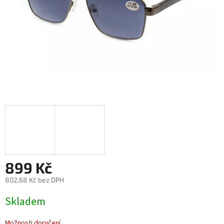
899 Kč
802,68 Kč bez DPH
Měrná
Skladem
cena:
Možnosti doručení