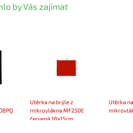
lo by Vás zajímat
Utěrka na brýle z
Utěrka na
50BPQ
mikrovlákna MF250E
mikrovlá
červená 18x15cm