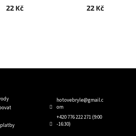
22 Kč
22 Kč
e pro vás
Kontakt
Facebo
vody
hotovebryle
@
gmail.c
om
povat
+420 776 222 271 (9:00
-16:30)
 platby