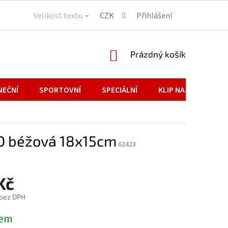
Velikost textu
CZK
Přihlášení
NÁKUPNÍ
Prázdný košík
KOŠÍK
NEČNÍ
SPORTOVNÍ
SPECIÁLNÍ
KLIP NA BRÝLE
0D béžová 18x15cm
62423
Kč
 bez DPH
dem