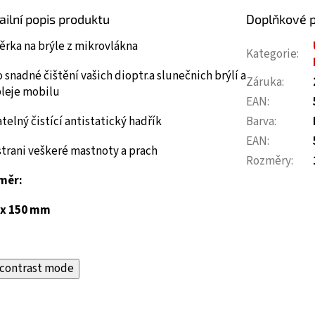
ailní popis produktu
Doplňkové 
ěrka na brýle z mikrovlákna
Kategorie
:
o snadné čištění vašich dioptr.a slunečnich brýlí a
Záruka
:
pleje mobilu
EAN
:
telný čistící antistatický hadřík
Barva
:
EAN
:
trani veškeré mastnoty a prach
Rozměry
:
měr:
 x 150 mm
contrast mode