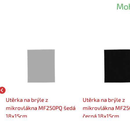
Moh
Utěrka na brýle z
Utěrka na brýle z
mikrovlákna MF250PQ šedá
mikrovlákna MF2
18x15cm
černá 18x15cm