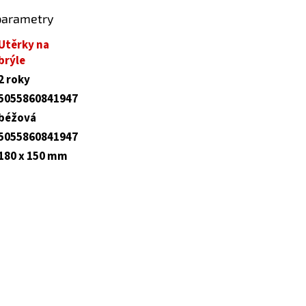
parametry
Utěrky na
brýle
2 roky
5055860841947
béžová
5055860841947
180 x 150 mm