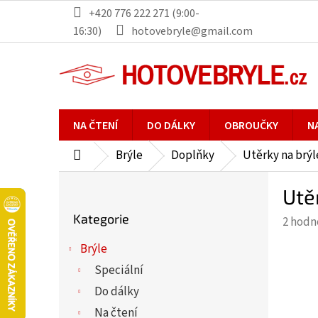
Přejít
+420 776 222 271 (9:00-
na
16:30)
hotovebryle@gmail.com
obsah
NA ČTENÍ
DO DÁLKY
OBROUČKY
N
Brýle
Doplňky
Utěrky na brýl
Domů
P
Utě
o
Přeskočit
s
Kategorie
Průmě
2 hodn
kategorie
t
hodno
r
Brýle
produ
a
Speciální
je
n
5,0
Do dálky
n
z
Na čtení