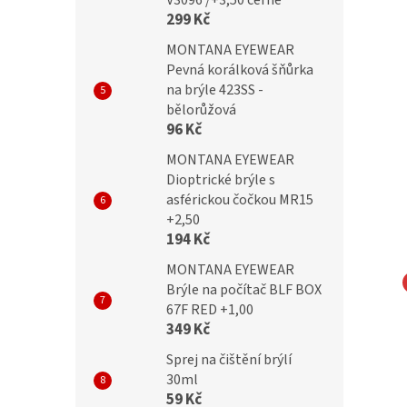
V3096 /+3,50 černé
299 Kč
MONTANA EYEWEAR
Pevná korálková šňůrka
na brýle 423SS -
bělorůžová
96 Kč
MONTANA EYEWEAR
Dioptrické brýle s
asférickou čočkou MR15
+2,50
194 Kč
MONTANA EYEWEAR
Brýle na počítač BLF BOX
67F RED +1,00
na brýle z
utěrka na brýle z
349 Kč
lákna s motivem
mikrovlákna s motivem
Sprej na čištění brýlí
№166
30ml
59 Kč