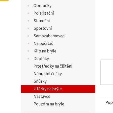
5
í
Obroučky
hvězdi
p
a
Polarizační
n
Sluneční
e
Sportovní
l
Samozabarvovací
Na počítač
Klip na brýle
Doplňky
Prostředky na čištění
Náhradní čočky
Šňůrky
Utěrky na brýle
Nástavce
Pop
Pouzdra na brýle