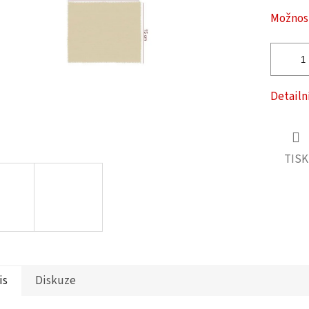
ček.
Možnost
Detailn
TISK
is
Diskuze