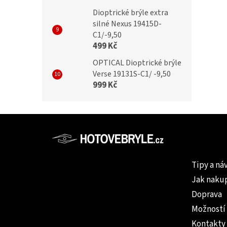
59 Kč
Dioptrické brýle extra
silné Nexus 19415D-
C1/-9,50
499 Kč
OPTICAL Dioptrické brýle
Verse 19131S-C1/ -9,50
999 Kč
Z
á
p
Informac
a
Tipy a ná
t
Jak naku
í
Doprava
Možností
Kontakty