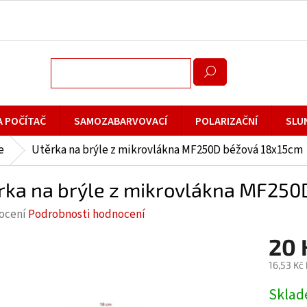
A POČÍTAČ
SAMOZABARVOVACÍ
POLARIZAČNÍ
SLU
e
Utěrka na brýle z mikrovlákna MF250D béžová 18x15cm
rka na brýle z mikrovlákna MF25
rné
ocení
Podrobnosti hodnocení
cení
20 
ktu
16,53 Kč
Měrná
Skla
cena: