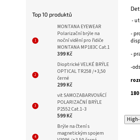
Det
Top 10 produktů
- ut
MONTANA EYEWEAR
- pr
Polarizační brýle na
noční vidění pro řidiče
dis
MONTANA MP183C Cat.1
-
pra
399 Kč
Dioptrické VELKÉ BRÝLE
-ods
OPTICAL TR258 /+3,50
černé
roz
299 Kč
180
vit SAMOZABARVOVÁCÍ
POLARIZAČNÍ BRÝLE
P2552 Cat.1-3
599 Kč
High-
Brýle na čtení s
magnetickým spojem