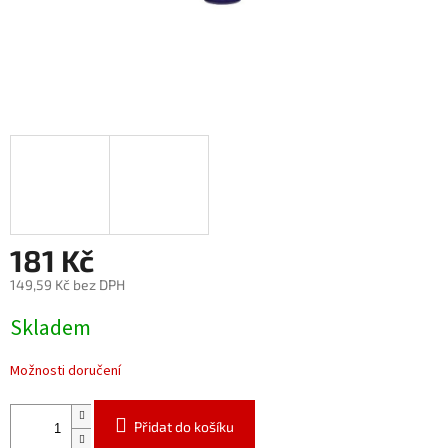
181 Kč
149,59 Kč bez DPH
Měrná
Skladem
cena:
Možnosti doručení
Přidat do košíku