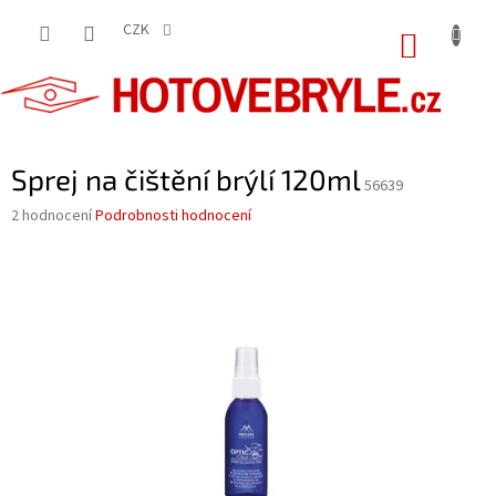
Přejít
na
CZK
NÁKUP
obsah
KOŠÍK
Sprej na čištění brýlí 120ml
56639
Průměrné
2 hodnocení
Podrobnosti hodnocení
hodnocení
produktu
je
4,5
z
5
hvězdiček.