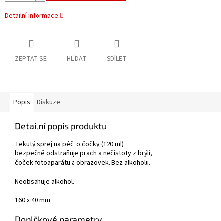
Detailní informace
ZEPTAT SE
HLÍDAT
SDÍLET
Popis
Diskuze
Detailní popis produktu
Tekutý sprej na péči o čočky (120 ml)
bezpečně odstraňuje prach a nečistoty z brýlí,
čoček fotoaparátu a obrazovek.
Bez alkoholu.
Neobsahuje alkohol.
160 x 40 mm
Doplňkové parametry