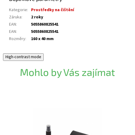
Kategorie
:
Prostředky na čištění
Záruka
:
2 roky
EAN
:
5055860825541
EAN
:
5055860825541
Rozměry
:
160 x 40 mm
High-contrast mode
Mohlo by Vás zajímat