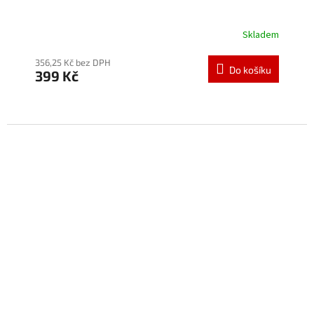
Skladem
Průměrné
hodnocení
produktu
356,25 Kč bez DPH
Do košíku
399 Kč
je
5,0
z
5
hvězdiček.