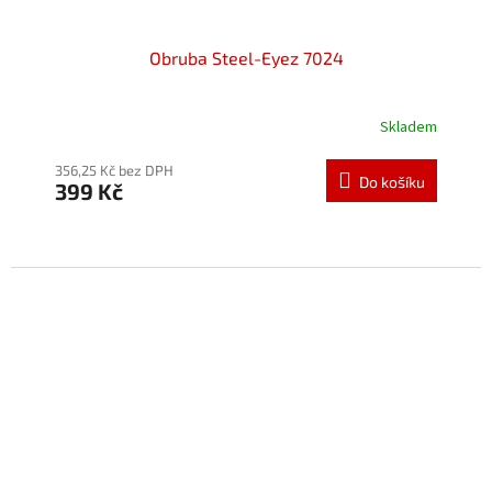
Obruba Steel-Eyez 7024
Skladem
Průměrné
hodnocení
produktu
356,25 Kč bez DPH
Do košíku
399 Kč
je
5,0
z
5
hvězdiček.