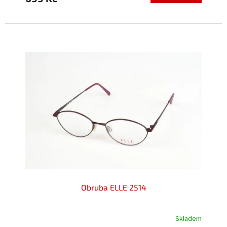
5,0
z
5
hvězdiček.
Obruba ELLE 2514
Skladem
Průměrné