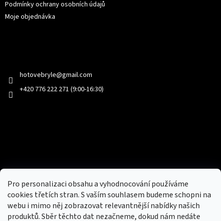
Podmínky ochrany osobních údajů
Moje objednávka
Kontakt
hotovebryle
@
gmail.com
+420 776 222 271 (9:00-16:30)
Facebook
Přijímáme online platby
Pro personalizaci obsahu a vyhodnocování používáme
cookies třetích stran. S vaším souhlasem budeme schopni na
webu i mimo něj zobrazovat relevantnější nabídky našich
produktů. Sběr těchto dat nezačneme, dokud nám nedáte