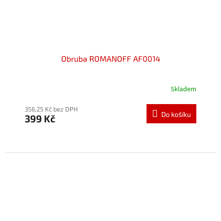
Obruba ROMANOFF AF0014
Skladem
Průměrné
hodnocení
produktu
356,25 Kč bez DPH
Do košíku
399 Kč
je
5,0
z
5
hvězdiček.