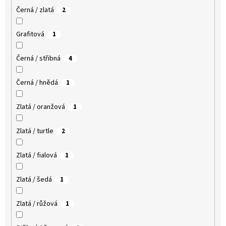
Černá / zlatá
2
Grafitová
1
Černá / střibná
4
Černá / hnědá
1
Zlatá / oranžová
1
Zlatá / turtle
2
Zlatá / fialová
1
Zlatá / šedá
1
Zlatá / růžová
1