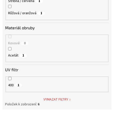
Střibná / červená
1
Růžová / oranžová
1
Materiál obruby
Kovové
0
Acetát
1
UV filtr
400
1
VYMAZAT FILTRY
Položek k zobrazení:
6