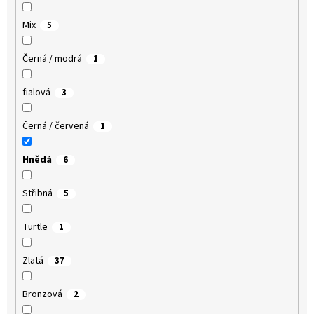
Mix
5
Černá / modrá
1
fialová
3
Černá / červená
1
Hnědá
6
Střibná
5
Turtle
1
Zlatá
37
Bronzová
2