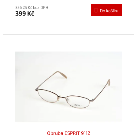
hodnocení
produktu
356,25 Kč bez DPH
Do košíku
399 Kč
je
5,0
z
5
hvězdiček.
Obruba ESPRIT 9112