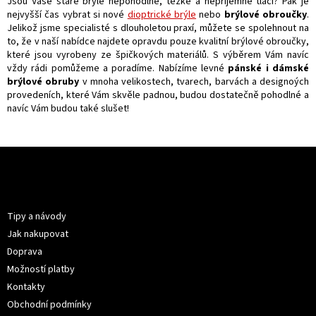
l
Jsou Vaše staré brýle nepohodlné, těžké a nepříjemně tlačí? Pak je
á
nejvyšší čas vybrat si nové
dioptrické brýle
nebo
brýlové obroučky
.
d
Jelikož jsme specialisté s dlouholetou praxí, můžete se spolehnout na
a
to, že v naší nabídce najdete opravdu pouze kvalitní brýlové obroučky,
c
které jsou vyrobeny ze špičkových materiálů. S výběrem Vám navíc
í
vždy rádi pomůžeme a poradíme. Nabízíme levné
pánské i dámské
p
brýlové obruby
v mnoha velikostech, tvarech, barvách a designoých
r
provedeních, které Vám skvěle padnou, budou dostatečně pohodlné a
v
navíc Vám budou také slušet!
k
y
v
Z
ý
á
p
p
i
Informace pro vás
a
s
u
t
Tipy a návody
í
Jak nakupovat
Doprava
Možností platby
Kontakty
Obchodní podmínky