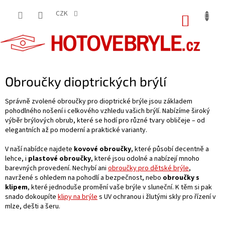
Přejít
na
CZK
NÁKUP
obsah
KOŠÍK
Obroučky dioptrických brýlí
Správně zvolené obroučky pro dioptrické brýle jsou základem
pohodlného nošení i celkového vzhledu vašich brýlí. Nabízíme široký
výběr brýlových obrub, které se hodí pro různé tvary obličeje – od
elegantních až po moderní a praktické varianty.
V naší nabídce najdete
kovové obroučky
, které působí decentně a
lehce, i
plastové obroučky
, které jsou odolné a nabízejí mnoho
barevných provedení. Nechybí ani
obroučky pro dětské brýle
,
navržené s ohledem na pohodlí a bezpečnost, nebo
obroučky s
klipem
, které jednoduše promění vaše brýle v sluneční. K těm si pak
snado dokoupíte
klipy na brýle
s UV ochranou i žlutými skly pro řízení v
mlze, dešti a šeru.