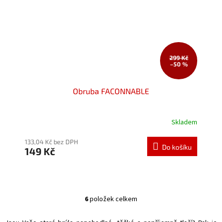
299 Kč
–50 %
Obruba FACONNABLE
Skladem
Průměrné
hodnocení
produktu
133,04 Kč bez DPH
Do košíku
149 Kč
je
5,0
z
5
hvězdiček.
6
položek celkem
O
v