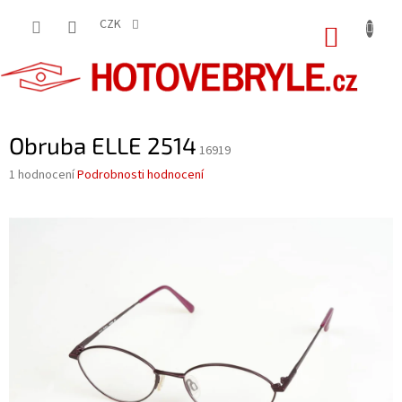
Přejít
na
CZK
NÁKUP
obsah
KOŠÍK
Obruba ELLE 2514
16919
Průměrné
1 hodnocení
Podrobnosti hodnocení
hodnocení
produktu
je
5,0
z
5
hvězdiček.