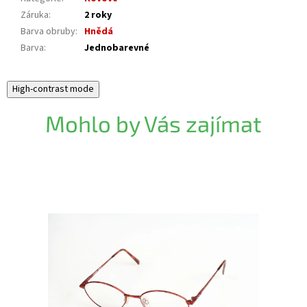
Záruka
:
2 roky
Barva obruby
:
Hnědá
Barva
:
Jednobarevné
High-contrast mode
Mohlo by Vás zajímat