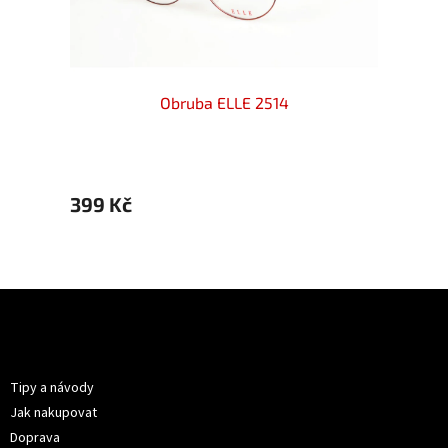
Obruba ELLE 2514
399 Kč
399 
Z
á
p
Informace pro vás
a
t
Tipy a návody
í
Jak nakupovat
Doprava