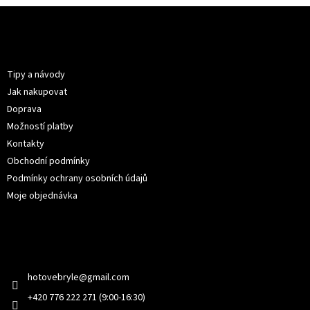
Z
á
p
Informace pro vás
a
t
Tipy a návody
í
Jak nakupovat
Doprava
Možností platby
Kontakty
Obchodní podmínky
Podmínky ochrany osobních údajů
Moje objednávka
Kontakt
hotovebryle
@
gmail.com
+420 776 222 271 (9:00-16:30)