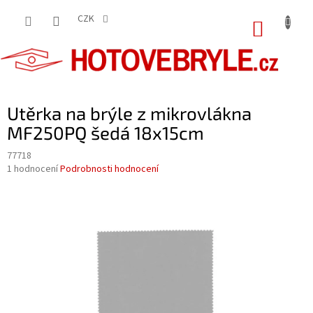
Přejít
na
CZK
NÁKUP
obsah
KOŠÍK
Utěrka na brýle z mikrovlákna
MF250PQ šedá 18x15cm
77718
Průměrné
1 hodnocení
Podrobnosti hodnocení
hodnocení
produktu
je
5,0
z
5
hvězdiček.