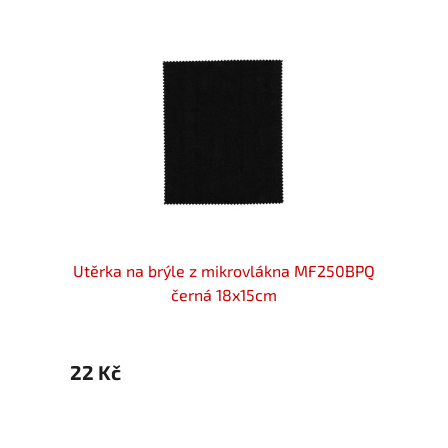
otivem
Utěrka na brýle z mikrovlákna MF250BPQ
Utěr
černá 18x15cm
22 Kč
20 K