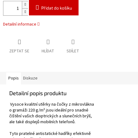
Přidat do košíku
Detailní informace
ZEPTAT SE
HLÍDAT
SDÍLET
Popis
Diskuze
Detailní popis produktu
Vysoce kvalitní utěrky na čočky z mikrovlákna
o gramáži 220 g/m² jsou ideální pro snadné
čištění vašich dioptrických a slunečních brýlí,
ale také displejů mobilních telefonů.
Tyto pratelné antistatické hadříky efektivně