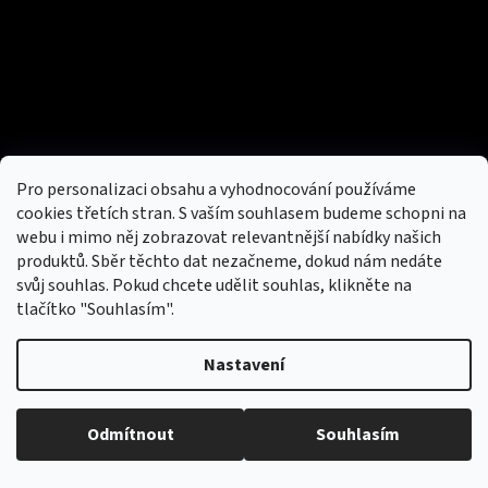
Facebook
Přijímáme online platby
Pro personalizaci obsahu a vyhodnocování používáme
cookies třetích stran. S vaším souhlasem budeme schopni na
webu i mimo něj zobrazovat relevantnější nabídky našich
produktů. Sběr těchto dat nezačneme, dokud nám nedáte
svůj souhlas. Pokud chcete udělit souhlas, klikněte na
tlačítko "Souhlasím".
Nový obchod s batohy, cestovními zavazadly, tašky a peněženky
Nastavení
Copyright 2026
hotovebryle.cz
. Všechna práva
Vytvořil
Odmítnout
Souhlasím
vyhrazena.
Upravit nastavení cookies
Shoptet