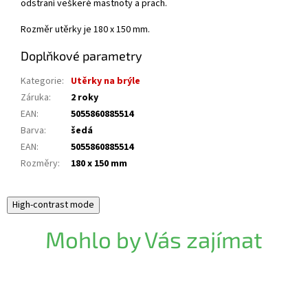
odstraní veškeré mastnoty a prach.
Rozměr utěrky je 180 x 150 mm.
Doplňkové parametry
Kategorie
:
Utěrky na brýle
Záruka
:
2 roky
EAN
:
5055860885514
Barva
:
šedá
EAN
:
5055860885514
Rozměry
:
180 x 150 mm
High-contrast mode
Mohlo by Vás zajímat